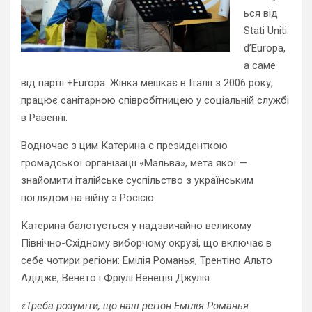
ься від
Stati Uniti
d’Europa,
а саме
від партії +Europa. Жінка мешкає в Італії з 2006 року,
працює санітарною співробітницею у соціальній службі
в Равенні.
Водночас з цим Катерина є президенткою
громадської організації «Мальва», мета якої —
знайомити італійське суспільство з українським
поглядом на війну з Росією.
Катерина балотується у надзвичайно великому
Північно-Східному виборчому окрузі, що включає в
себе чотири регіони: Емілія Романья, Трентіно Альто
Адідже, Венето і Фріулі Венеція Джулія.
«Треба розуміти, що наш регіон Емілія Романья