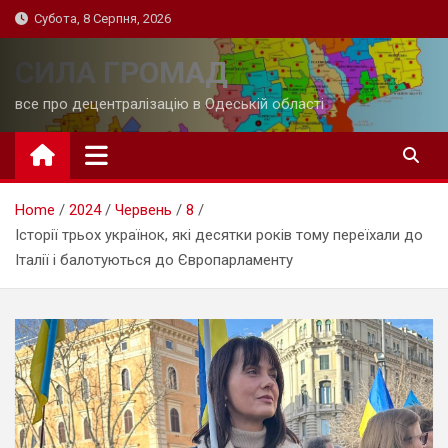
Skip
Субота, 8 Серпня, 2026
to
content
СИЛА ГРОМАД
все про децентралізацію в Одеській області
Home
2024
Червень
8
Історії трьох українок, які десятки років тому переїхали до
Італії і балотуються до Європарламенту