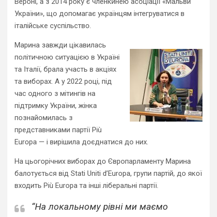
Вероні, а з 2014 року є членкинею асоціації «Мальви
України», що допомагає українцям інтегруватися в
італійське суспільство.
Марина завжди цікавилась
політичною ситуацією в Україні
та Італії, брала участь в акціях
та виборах. А у 2022 році, під
час одного з мітингів на
підтримку України, жінка
познайомилась з
представниками партії Più
Europa — і вирішила доєднатися до них.
На цьогорічних виборах до Європарламенту Марина
балотується від Stati Uniti d’Europa, групи партій, до якої
входить Più Europa та інші ліберальні партії.
“На локальному рівні ми маємо