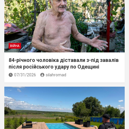
ВІЙНА
84-річного чоловіка діставали з-під завалів
пiсля росiйського удару по Одещині
07/31/2026
silahromad