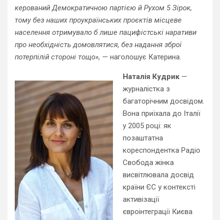
керований Демократичною партією й Рухом 5 Зірок,
тому без наших проукраїнських проєктів місцеве
населення отримувало б лише пацифістські наративи
про необхідність домовлятися, без надання зброї
потерпілій стороні тощо»,
— наголошує Катерина.
Наталія Кудрик
—
журналістка з
багаторічним досвідом.
Вона приїхала до Італії
у 2005 році: як
позаштатна
кореспондентка Радіо
Свобода жінка
висвітлювала досвід
країни ЄС у контексті
активізації
євроінтеграції Києва