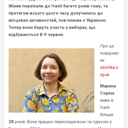
Жінки переїхали до Італії багато років тому, та
протягом всього цього часу долучались до
місцевих активностей, пов’язаних з Україною.
Тепер вони беруть участь у виборах, що
відбуваються 8-9 червня.
Про це
повідомл
яє
strichka.o
rg.ua
.
Марина
Соріна
живе в
Італії
більше
28
років. Вона працює перекладачкою та гідесою у