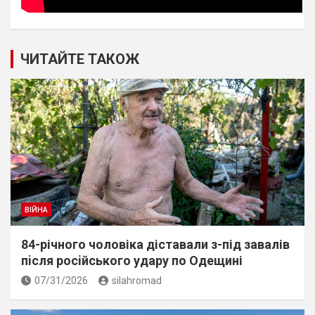
ЧИТАЙТЕ ТАКОЖ
ВІЙНА
84-річного чоловіка діставали з-під завалів
пiсля росiйського удару по Одещині
07/31/2026
silahromad