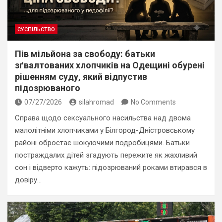
СУСПІЛЬСТВО
Пів мільйона за свободу: батьки
зґвалтованих хлопчиків на Одещині обурені
рішенням суду, який відпустив
підозрюваного
07/27/2026
silahromad
No Comments
Справа щодо сексуального насильства над двома
малолітніми хлопчиками у Білгород-Дністровському
районі обростає шокуючими подробицями. Батьки
постраждалих дітей згадують пережите як жахливий
сон і відверто кажуть: підозрюваний роками втирався в
довіру…