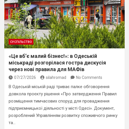
СУСПІЛЬСТВО
«Це вб’є малий бізнес!»: в Одеській
міськраді розгорілася гостра дискусія
через нові правила для МАФів
07/27/2026
silahromad
No Comments
В Одеській міській раді триває палке обговорення
довкола проєкту рішення «Про затвердження Правил
розміщення тимчасових споруд для провадження
підприємницької діяльності у місті Одесі». Документ,
розроблений Управлінням розвитку споживчого ринку
та…