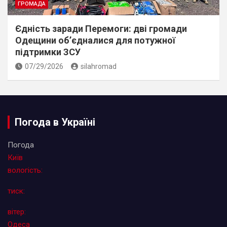
ГРОМАДА
Єдність заради Перемоги: дві громади
Одещини об’єдналися для потужної
підтримки ЗСУ
07/29/2026
silahromad
Погода в Україні
Погода
Київ
вологість:
тиск:
вітер:
Одеса