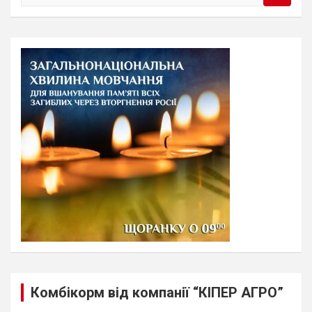
e
a
r
c
h
Комбікорм від компанії “КІПЕР АГРО”