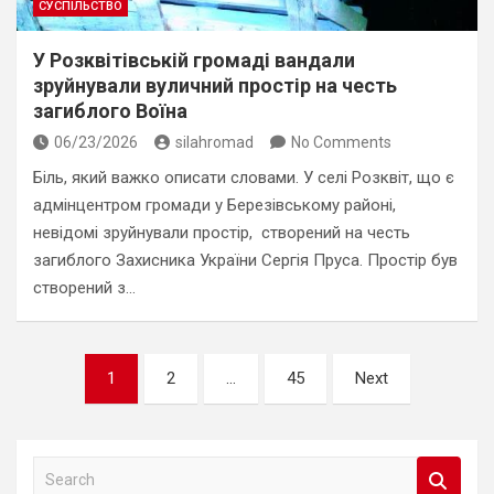
СУСПІЛЬСТВО
У Розквітівській громаді вандали
зруйнували вуличний простір на честь
загиблого Воїна
06/23/2026
silahromad
No Comments
Біль, який важко описати словами. У селі Розквіт, що є
адмінцентром громади у Березівському районі,
невідомі зруйнували простір, створений на честь
загиблого Захисника України Сергія Пруса. Простір був
створений з…
Навігація
1
2
…
45
Next
записів
S