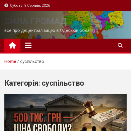
Skip
Субота, 8 Серпня, 2026
to
content
СИЛА ГРОМАД
все про децентралізацію в Одеській області
Home
суспільство
Категорія:
суспільство