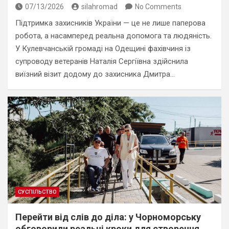
07/13/2026
silahromad
No Comments
Підтримка захисників України — це не лише паперова
робота, а насамперед реальна допомога та людяність.
У Кулевчанській громаді на Одещині фахівчиня із
супроводу ветеранів Наталія Сергіївна здійснила
виїзний візит додому до захисника Дмитра…
СУСПІЛЬСТВО
Перейти від слів до діла: у Чорноморську
обговорили реальні кроки для створення