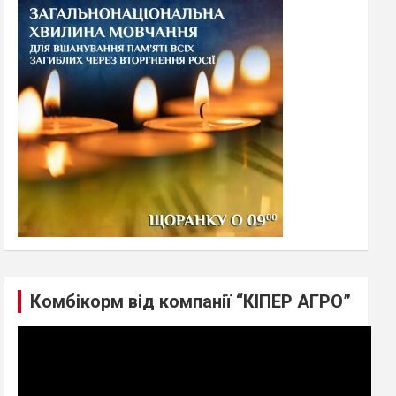
h
Комбікорм від компанії “КІПЕР АГРО”