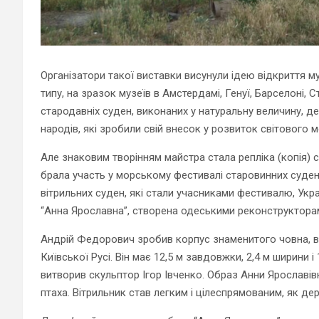
Організатори такої виставки висунули ідею відкриття м
типу, на зразок музеїв в Амстердамі, Генуї, Барселоні, 
стародавніх суден, виконаних у натуральну величину, де
народів, які зробили свій внесок у розвиток світового 
Але знаковим творінням майстра стала репліка (копія)
брала участь у морському фестивалі старовинних суден 
вітрильних суден, які стали учасниками фестивалю, Укра
“Анна Ярославна”, створена одеськими реконструкторам
Андрій Федорович зробив корпус знаменитого човна, в
Київської Русі. Він має 12,5 м завдовжки, 2,4 м ширини і
витворив скульптор Ігор Івченко. Образ Анни Ярославівн
птаха. Вітрильник став легким і цілеспрямованим, як де