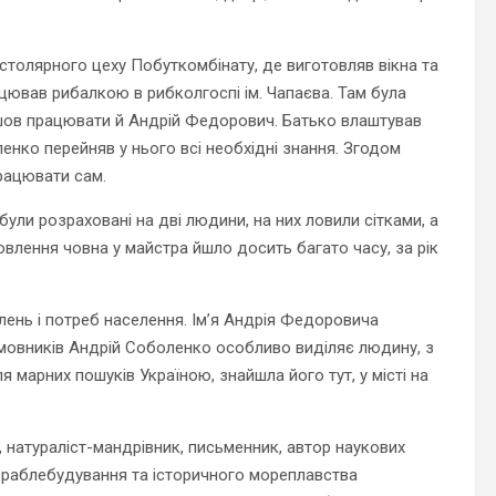
столярного цеху Побуткомбінату, де виготовляв вікна та
цював рибалкою в рибколгоспі ім. Чапаєва. Там була
шов працювати й Андрій Федорович. Батько влаштував
енко перейняв у нього всі необхідні знання. Згодом
рацювати сам.
ули розраховані на дві людини, на них ловили сітками, а
товлення човна у майстра йшло досить багато часу, за рік
лень і потреб населення. Ім’я Андрія Федоровича
амовників Андрій Соболенко особливо виділяє людину, з
я марних пошуків Україною, знайшла його тут, у місті на
, натураліст-мандрівник, письменник, автор наукових
кораблебудування та історичного мореплавства