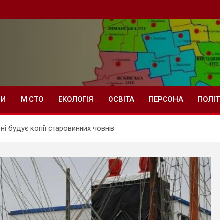
РИ
МІСТО
ЕКОЛОГІЯ
ОСВІТА
ПЕРСОНА
ПОЛІ
ні будує копії старовинних човнів