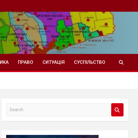
ТИКА
ПРАВО
СИТУАЦІЯ
СУСПІЛЬСТВО
S
e
a
r
c