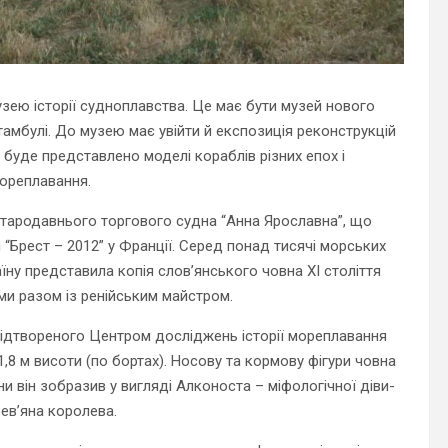
узею історії судноплавства. Це має бути музей нового
Стамбулі. До музею має увійти й експозиція реконструкцій
 буде представлено моделі кораблів різних епох і
мореплавання.
 стародавнього торгового судна “Анна Ярославна”, що
“Брест – 2012” у Франції. Серед понад тисячі морських
їну представила копія слов’янського човна XI століття
и разом із ренійським майстром.
ідтвореного Центром досліджень історії мореплавання
 1,8 м висоти (по бортах). Носову та кормову фігури човна
и він зобразив у вигляді Алконоста – міфологічної діви-
рев’яна королева.