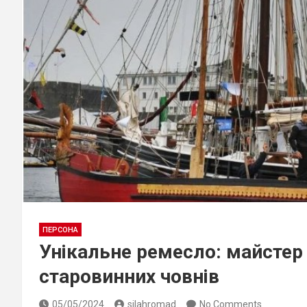
ПЕРСОНА
Унікальне ремесло: майстер з
старовинних човнів
05/05/2024
silahromad
No Comments