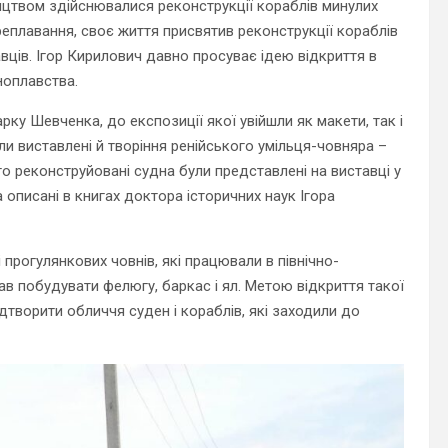
ництвом здійснювалися реконструкції кораблів минулих
реплавання, своє життя присвятив реконструкції кораблів
вців. Ігор Кирилович давно просуває ідею відкриття в
ноплавства.
ку Шевченка, до експозиції якої увійшли як макети, так і
ли виставлені й творіння ренійського умільця-човняра –
го реконструйовані судна були представлені на виставці у
а описані в книгах доктора історичних наук Ігора
рогулянкових човнів, які працювали в північно-
ав побудувати фелюгу, баркас і ял. Метою відкриття такої
творити обличчя суден і кораблів, які заходили до