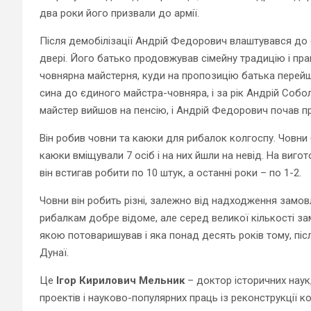
два роки його призвали до армії.
Після демобілізації Андрій Федорович влаштувався до 
двері. Його батько продовжував сімейну традицію і пра
човнярна майстерня, куди на пропозицію батька перей
сина до єдиного майстра-човняра, і за рік Андрій Собол
майстер вийшов на пенсію, і Андрій Федорович почав п
Він робив човни та каюки для рибалок колгоспу. Човни б
каюки вміщували 7 осіб і на них йшли на невід. На виго
він встигав робити по 10 штук, а останні роки – по 1-2.
Човни він робить різні, залежно від надходження замов
рибалкам добре відоме, але серед великої кількості з
якою потоваришував і яка понад десять років тому, післ
Дунаї.
Це
Ігор Кирилович Мельник
– доктор історичних наук
проектів і науково-популярних праць із реконструкції 