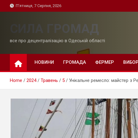
Skip
П’ятниця, 7 Серпня, 2026
to
content
СИЛА ГРОМАД
все про децентралізацію в Одеській області
НОВИНИ
ГРОМАДА
ФЕРМЕР
ВИБО
Home
2024
Травень
5
Унікальне ремесло: майстер з Ре