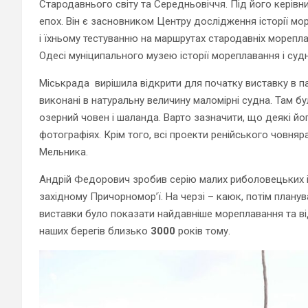
Стародавнього світу та Середньовіччя. Під його керів
епох. Він є засновником Центру дослідження історії мо
і їхньому тестуванню на маршрутах стародавніх морепла
Одесі муніципального музею історії мореплавання і суд
Міськрада вирішила відкрити для початку виставку в пар
виконані в натуральну величину маломірні судна. Там бу
озерний човен і шаланда. Варто зазначити, що деякі йо
фотографіях. Крім того, всі проекти ренійського човняр
Мельника.
Андрій Федорович зробив серію малих риболовецьких і п
західному Причорномор’ї. На черзі – каюк, потім планув
виставки було показати найдавніше мореплавання та від
наших берегів близько
3000
років тому.