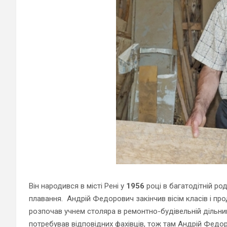
Він народився в місті Рені у
1956
році в багатодітній ро
плавання. Андрій Федорович закінчив вісім класів і про
розпочав учнем столяра в ремонтно-будівельній дільниці
потребував відповідних фахівців, тож там Андрій Федоро