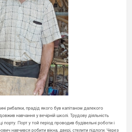
дині рибалки, прадід якого був капітаном далекого
довжив навчання у вечірній школі. Трудову діяльність
 порту. Порт у той період проводив будівельні роботи і
вич навчився робити вікна, двері, стелити підлоги. Через