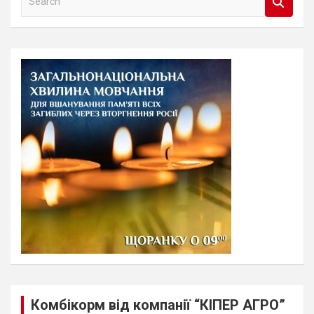
e
a
r
c
h
Комбікорм від компанії “КІПЕР АГРО”