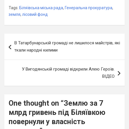
Tags:
Біляївська міська рада
,
Генеральна прокуратура
,
земля
,
лісовий фонд
Навігація
В Татарбунарській громаді не лишилося майстрів, які
записів
ткали народні килими
У Вигодянській громаді відкрили Алею Героїв.
ВІДЕО
One thought on “
Землю за 7
млрд гривень під Біляївкою
повернули у власність