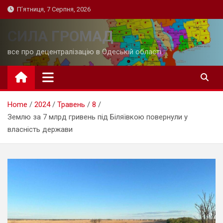
Skip
П’ятниця, 7 Серпня, 2026
to
content
СИЛА ГРОМАД
все про децентралізацію в Одеській області
Home
2024
Травень
8
Землю за 7 млрд гривень під Біляївкою повернули у
власність держави