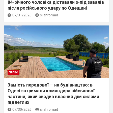
84-річного чоловіка діставали з-під завалів
пiсля росiйського удару по Одещині
07/31/2026
silahromad
ПРАВО
Замість передової — на будівництво: в
Одесі затримали командира військової
частини, який зводив власний дім силами
підлеглих
07/30/2026
silahromad