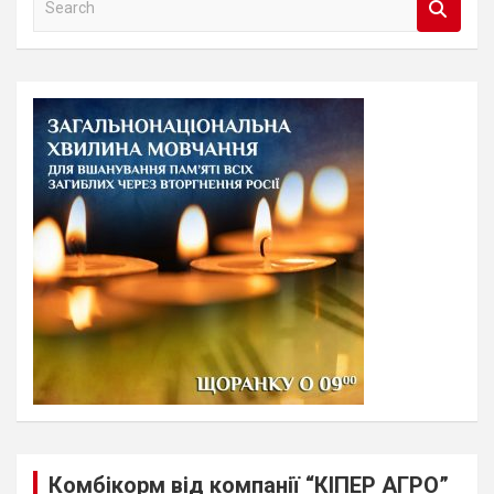
e
a
r
c
h
Комбікорм від компанії “КІПЕР АГРО”