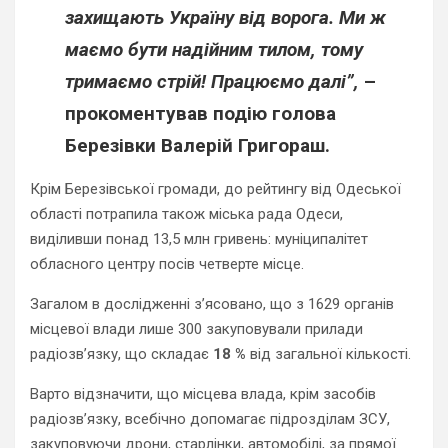
захищають Україну від ворога. Ми ж
маємо бути надійним тилом, тому
тримаємо стрій! Працюємо далі”,
–
прокоментував подію голова
Березівки
Валерій Григораш.
Крім Березівської громади, до рейтингу від Одеської
області потрапила також міська рада Одеси,
виділивши понад 13,5 млн гривень: муніципалітет
обласного центру посів четверте місце.
Загалом в дослідженні з’ясовано, що з 1629 органів
місцевої влади лише 300 закуповували прилади
радіозв’язку, що складає
18 %
від загальної кількості.
Варто відзначити, що місцева влада, крім засобів
радіозв’язку, всебічно допомагає підрозділам ЗСУ,
закуповуючи дрони, старлінки, автомобілі, за прямої