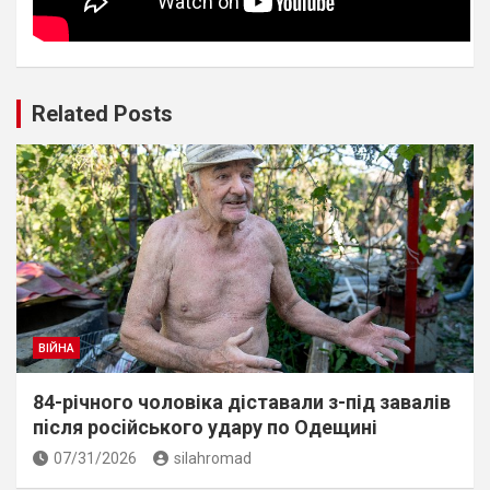
Related Posts
ВІЙНА
84-річного чоловіка діставали з-під завалів
пiсля росiйського удару по Одещині
07/31/2026
silahromad