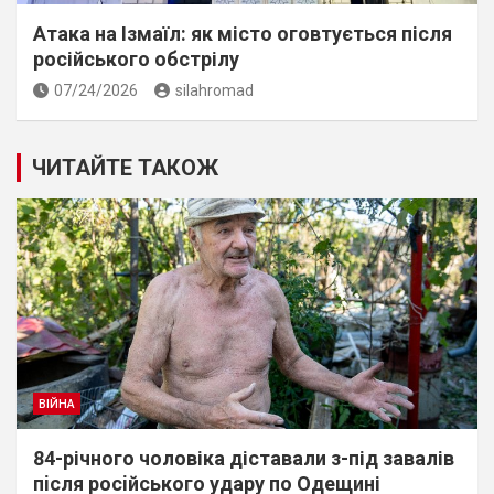
Атака на Ізмаїл: як місто оговтується після
російського обстрілу
07/24/2026
silahromad
ЧИТАЙТЕ ТАКОЖ
ВІЙНА
84-річного чоловіка діставали з-під завалів
пiсля росiйського удару по Одещині