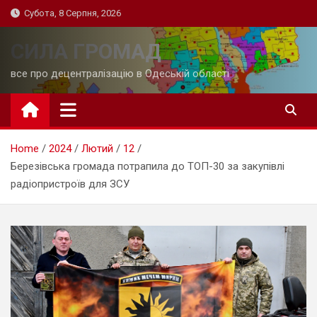
Skip
Субота, 8 Серпня, 2026
to
content
СИЛА ГРОМАД
все про децентралізацію в Одеській області
Home
2024
Лютий
12
Березівська громада потрапила до ТОП-30 за закупівлі
радіопристроїв для ЗСУ