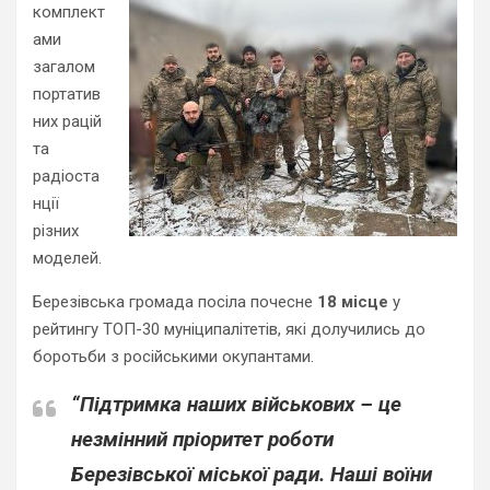
комплект
ами
загалом
портатив
них рацій
та
радіоста
нції
різних
моделей.
Березівська громада посіла почесне
18 місце
у
рейтингу ТОП-30 муніципалітетів, які долучились до
боротьби з російськими окупантами.
“Підтримка наших військових – це
незмінний пріоритет роботи
Березівської міської ради. Наші воїни