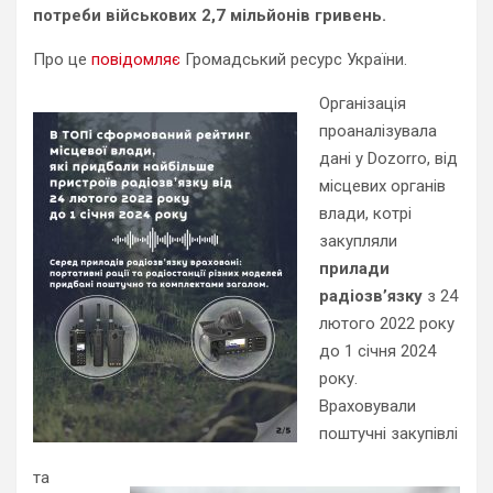
потреби військових 2,7 мільйонів гривень.
Про це
повідомляє
Громадський ресурс України.
Організація
проаналізувала
дані у Dozorrо, від
місцевих органів
влади, котрі
закупляли
прилади
радіозв’язку
з 24
лютого 2022 року
до 1 січня 2024
року.
Враховували
поштучні закупівлі
та