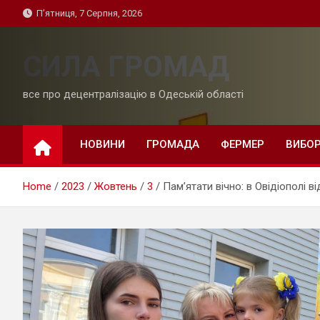
Skip
П’ятниця, 7 Серпня, 2026
to
content
СИЛА ГРОМАД
все про децентралізацію в Одеській області
НОВИНИ
ГРОМАДА
ФЕРМЕР
ВИБО
Home
2023
Жовтень
3
Пам’ятати вічно: в Овідіополі 