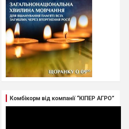
h
Комбікорм від компанії “КІПЕР АГРО”