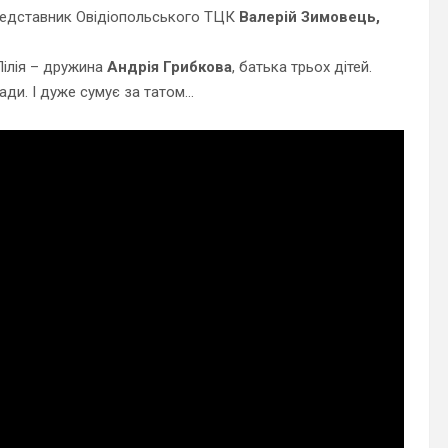
редставник Овідіопольського ТЦК
Валерій Зимовець,
Лілія – дружина
Андрія Грибкова
, батька трьох дітей.
ади. І дуже сумує за татом…