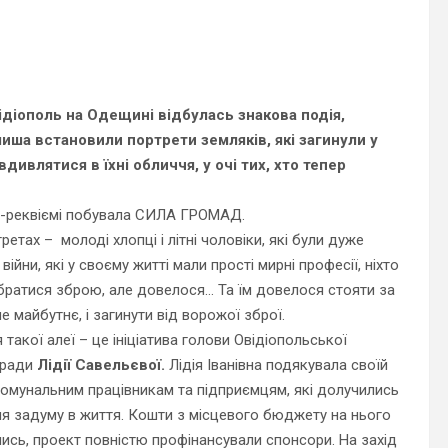
відіополь на Одещині відбулась знакова подія,
лиша встановили портрети земляків, які загинули у
вдивлятися в їхні обличчя, у очі тих, хто тепер
у-реквіємі побувала СИЛА ГРОМАД.
ретах – молоді хлопці і літні чоловіки, які були дуже
 війни, які у своєму житті мали прості мирні професії, ніхто
братися зброю, але довелося… Та їм довелося стояти за
е майбутнє, і загинути від ворожої зброї.
такої алеї – це ініціатива голови Овідіопольської
 ради
Лідії Савельєвої.
Лідія Іванівна подякувала своїй
комунальним працівникам та підприємцям, які долучились
ня задуму в життя. Кошти з місцевого бюджету на нього
лись, проект повністю профінансували спонсори. На захід