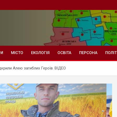
РИ
МІСТО
ЕКОЛОГІЯ
ОСВІТА
ПЕРСОНА
ПОЛІ
відкрили Алею загиблих Героїв. ВІДЕО