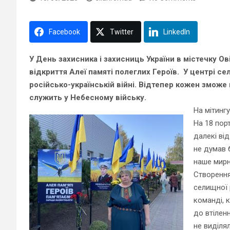
Facebook
Twitter
LinkedIn
У День захисника і захисниць України в містечку О
відкриття Алеї памяті полеглих Героїв. У центрі се
російсько-українській війні. Відтепер кожен
зможе
служить у Небесному війську.
На мітинг
На 18 порт
далекі від
не думав 
наше мирн
Створення 
селищної
команді, 
до втілен
не виділя