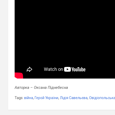
Авторка – Оксана Піднебесна
Tags:
війна
,
Герой України
,
Лідія Савельєва
,
Овідіопольськ