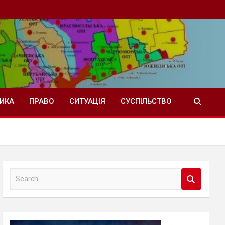
ТИКА
ПРАВО
СИТУАЦІЯ
СУСПІЛЬСТВО
S
e
a
r
c