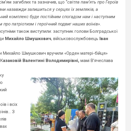
сім’ям загиблих та зазначив, що “
світла пам’ять про Героїв
ни назавжди залишиться у серцях їх земляків, а
ний комплекс буде постійним спогадом нам і наступним
 про патріотизм і героїчний подвиг наших воїнів».
сутніми також виступили: заступник голови Болградської
ди
Михайло Шмушкович
, військовослужбовець
Іван
и Михайло Шмушкович вручили «Орден матері-бійця»
 К
азаковій Валентині Володимирівні,
мамі В’ячеслава
ку
ою
який
їв і всіх
оїнів…
З
лів
авах