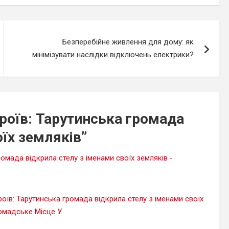
Безперебійне живлення для дому: як
мінімізувати наслідки відключень електрики?
ероїв: Тарутинська громада
оїх земляків
”
ромада відкрила стелу з іменами своїх земляків -
оїв: Тарутинська громада відкрила стелу з іменами своїх
омадське Місце У