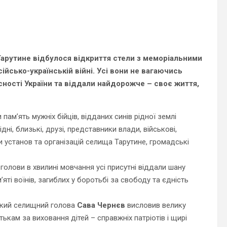
Тарутине відбулося відкриття стели з меморіальними
ійсько-українській війні.
Усі вони не вагаючись
існості України та віддали найдорожче – своє життя,
пам’ять мужніх бійців, відданих синів рідної землі
дні, близькі, друзі, представники влади, військові,
и установ та організацій селища Тарутине, громадські
голови в хвилині мовчання усі присутні віддали шану
м’яті воїнів, загиблих у боротьбі за свободу та єдність
ький селищний голова
Сава Чернєв
висловив велику
ькам за виховання дітей – справжніх патріотів і щирі