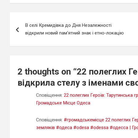
Навігація
В селі Кремидівка до Дня Незалежності
записів
відкрили новий пам’ятний знак і етно-локацію
2 thoughts on “
22 полеглих Г
відкрила стелу з іменами св
Сповіщення:
22 полеглих Героїв: Тарутинська г
Громадське Місце Одеса
Сповіщення:
#громадськемісце 22 полеглих Гер
земляків #одеса #odesa #odessa #одесса | Гр