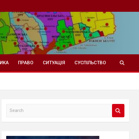
ТИКА
ПРАВО
СИТУАЦІЯ
СУСПІЛЬСТВО
S
e
a
r
c