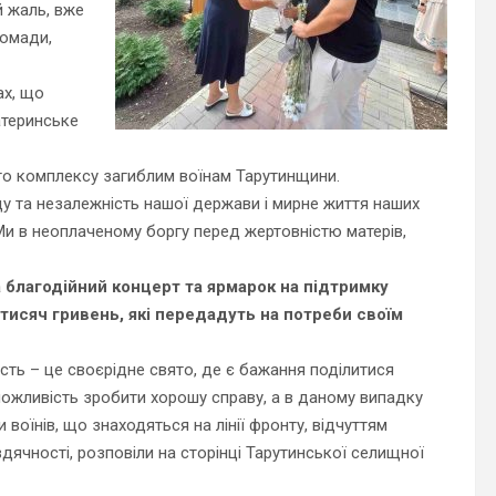
й жаль, вже
ромади,
ах, що
атеринське
го комплексу загиблим воїнам Тарутинщини.
ду та незалежність нашої держави і мирне життя наших
 Ми в неоплаченому боргу перед жертовністю матерів,
 благодійний концерт та ярмарок на підтримку
 тисяч гривень, які передадуть на потреби своїм
ість – це своєрідне свято, де є бажання поділитися
ожливість зробити хорошу справу, а в даному випадку
 воїнів, що знаходяться на лінії фронту, відчуттям
вдячності, розповіли на сторінці Тарутинської селищної