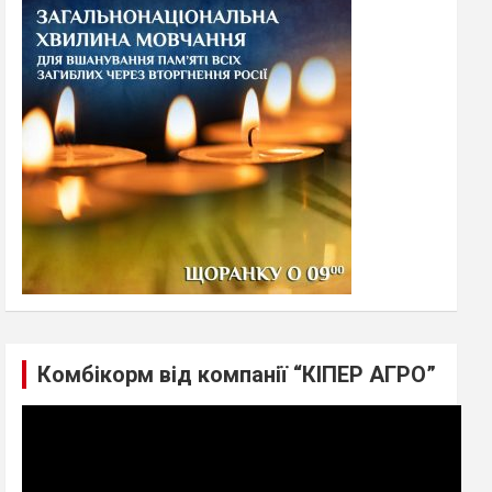
h
Комбікорм від компанії “КІПЕР АГРО”