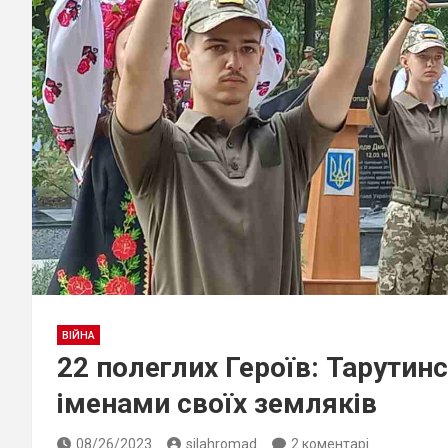
ВІЙНА
22 полеглих Героїв: Тарутин
іменами своїх земляків
08/26/2023
silahromad
2 коментарі