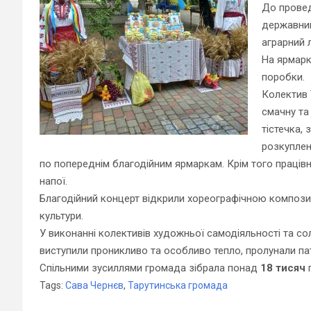
До провед
державний
аграрний 
На ярмарк
поробки.
Колектив 
смачну та 
тістечка, 
розкуплен
по попереднім благодійним ярмаркам. Крім того праців
напої.
Благодійний концерт відкрили хореографічною компози
культури.
У виконанні колективів художньої самодіяльності та сол
виступили проникливо та особливо тепло, пролунали патр
Спільними зусиллями громада зібрала понад
18 тисяч
г
Tags:
Сава Чернєв
,
Тарутинська громада