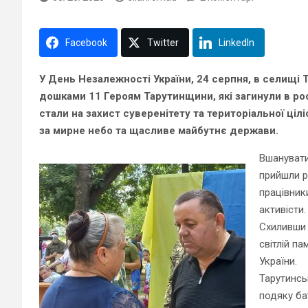
Facebook
Twitter
LinkedIn
У День Незалежності України, 24 серпня,
в селищі 
дошками 11 Героям Тарутинщини, які загинули в рос
стали на захист суверенітету та територіальної ціл
за мирне небо та щасливе майбутнє держави.
Вшанувати 
прийшли рі
працівник
активісти.
Схиливши 
світлій па
України.
Тарутинс
подяку бат