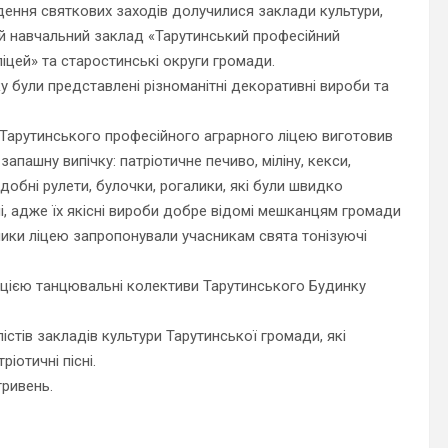
ення святкових заходів долучилися заклади культури,
 навчальний заклад «Тарутинський професійний
ліцей» та старостинські округи громади.
у були представлені різноманітні декоративні вироби та
Тарутинського професійного аграрного ліцею виготовив
запашну випічку: патріотичне печиво, міліну, кекси,
здобні рулети, булочки, рогалики, які були швидко
і, адже їх якісні вироби добре відомі мешканцям громади
ники ліцею запропонували учасникам свята тонізуючі
цією танцювальні колективи Тарутинського Будинку
істів закладів культури Тарутинської громади, які
іотичні пісні.
ривень.