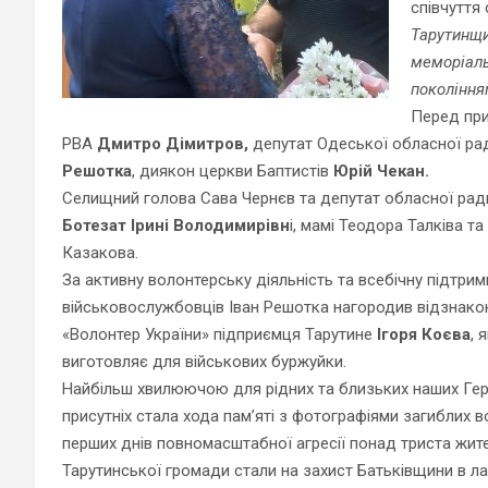
співчуття 
Тарутинщи
меморіаль
поколінням
Перед при
РВА
Дмитро Дімитров,
депутат Одеської обласної ра
Решотка
, диякон церкви Баптистів
Юрій Чекан.
Селищний голова Сава Чернєв та депутат обласної рад
Ботезат Ірині Володимирівн
і, мамі Теодора Талківа та
Казакова.
За активну волонтерську діяльність та всебічну підтрим
військовослужбовців Іван Решотка нагородив відзнак
«Волонтер України» підприємця Тарутине
Ігоря Коєва
, 
виготовляє для військових буржуйки.
Найбільш хв
илюючою для рідних та близьких наших Геро
присутніх стала хода пам’яті з фотографіями загиблих в
перших днів повномасштабної агресії понад триста жите
Тарутинської громади стали на захист Батьківщини в л