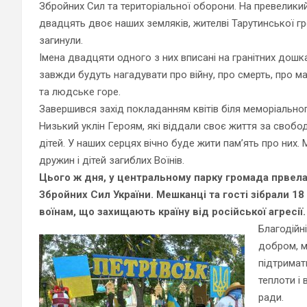
Збройних Сил та територіальної оборони. На превелики
двадцять двоє наших земляків, жителві Тарутинської г
загинули.
Імена двадцяти одного з них вписані на гранітних дошк
завжди будуть нагадувати про війну, про смерть, про м
та людське горе.
Завершився захід покладанням квітів біля меморіально
Низький уклін Героям, які віддали своє життя за свобо
дітей. У наших серцях вічно буде жити пам’ять про них.
дружин і дітей загиблих Воїнів.
Цього ж дня, у центральному парку громада првела
Збройних Сил України. Мешканці та гості зібрали 18
воїнам, що захищають країну від російської агресії.
Благодійн
добром, м
підтримати
теплоти і 
ради.