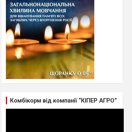
h
Комбікорм від компанії “КІПЕР АГРО”