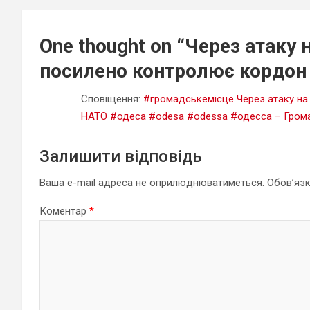
One thought on “
Через атаку 
посилено контролює кордон
Сповіщення:
#громадськемісце Через атаку на
НАТО #одеса #odesa #odessa #одесса – Грома
Залишити відповідь
Ваша e-mail адреса не оприлюднюватиметься.
Обов’язк
Коментар
*