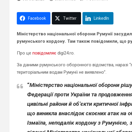
Facebook
Twitter
LinkedIn
Міністерство національної оборони Румунії засудило
румунського кордону. Там також повідомили, що р
Про це
повідомляє
digi24.ro.
За даними румунського оборонного відомства, наразі “п
територіальним водам Румунії не виявлено”.
“
Міністерство національної оборони ріш
Федерації проти України та продовження
цивільні райони й об’єкти критичної інф
що виникла внаслідок скоєних атак на об
Ізмаїла, неподалік кордону з Румунією, 