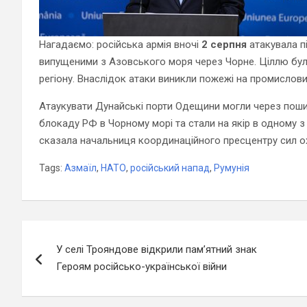
Нагадаємо: російська армія вночі
2 серпня
атакувала п
випущеними з Азовського моря через Чорне. Ціллю були
регіону. Внаслідок атаки виникли пожежі на промислов
Атаукувати Дунайські порти Одещини могли через пошир
блокаду РФ в Чорному морі та стали на якір в одному з 
сказала начальниця координаційного пресцентру сил о
Tags:
Азмаїл
,
НАТО
,
російський напад
,
Румунія
Навігація
У селі Трояндове відкрили пам’ятний знак
записів
Героям російсько-української війни