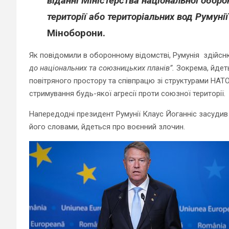
віданні Міністерства національної оборо
території або територіальних вод Румунії
Міноборони.
Як повідомили в оборонному відомстві, Румунія здійсн
до національних та союзницьких планів”.
Зокрема, йдеть
повітряного простору та співпрацю зі структурами НАТ
стримування будь-якої агресії проти союзної території.
Напередодні президент Румунії Клаус Йоганніс засудив а
його словами, йдеться про воєнний злочин.