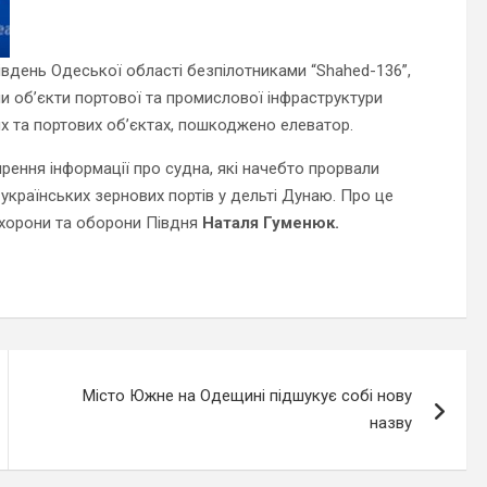
івдень Одеської області безпілотниками “Shahed-136”,
 об’єкти портової та промислової інфраструктури
их та портових об’єктах, пошкоджено елеватор.
ення інформації про судна, які начебто прорвали
українських зернових портів у дельті Дунаю. Про це
хорони та оборони Півдня
Наталя Гуменюк.
Місто Южне на Одещині підшукує собі нову
назву