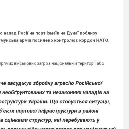
 напад Росії на порт Ізмаїл на Дунаї поблизу
умунська армія посилено контролює кордон НАТО.
рямих військових загроз національній території або
уче засуджує збройну агресію Російської
 необґрунтованих та незаконних нападів на
раструктури України. Що стосується ситуації,
’єкти портової інфраструктури в районі
за оцінками структур, які перебувають у