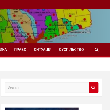
ТИКА
ПРАВО
СИТУАЦІЯ
СУСПІЛЬСТВО
S
e
a
r
c