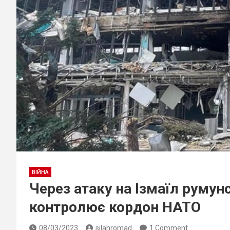
ВІЙНА
Через атаку на Ізмаїл румун
контролює кордон НАТО
08/03/2023
silahromad
1 Comment