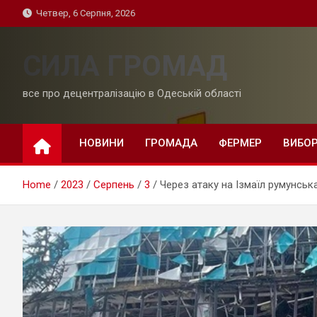
Skip
Четвер, 6 Серпня, 2026
to
content
СИЛА ГРОМАД
все про децентралізацію в Одеській області
НОВИНИ
ГРОМАДА
ФЕРМЕР
ВИБО
Home
2023
Серпень
3
Через атаку на Ізмаїл румунсь