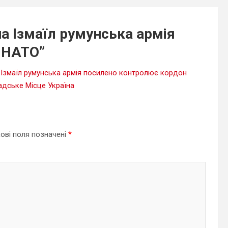
на Ізмаїл румунська армія
 НАТО
”
 Ізмаїл румунська армія посилено контролює кордон
дське Місце Україна
ові поля позначені
*