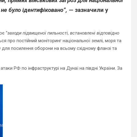
ни, прямих військових загроз для національної
 не було ідентифіковано”,
— зазначили у
ює “
заходи підвищеної пильності, встановлені відповідно
ся про постійний моніторинг національної землі, моря та
О для посилення оборони на всьому східному фланзі та
таки РФ по інфраструктурі на Дунаї на півдні України. За