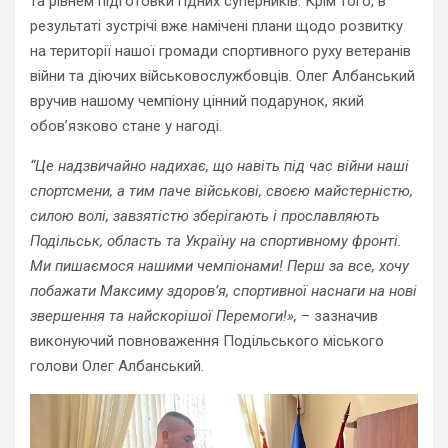
та рівнем підготовки гідних суперників. Крім того, в
результаті зустрічі вже намічені плани щодо розвитку
на території нашої громади спортивного руху ветеранів
війни та діючих військовослужбовців. Олег Албанський
вручив нашому чемпіону цінний подарунок, який
обов’язково стане у нагоді.
“Це надзвичайно надихає, що навіть під час війни наші
спортсмени, а тим паче військові, своєю майстерністю,
силою волі, завзятістю зберігають і прославляють
Подільськ, область та Україну на спортивному фронті.
Ми пишаємося нашими чемпіонами! Перш за все, хочу
побажати Максиму здоров’я, спортивної наснаги на нові
звершення та найскорішої Перемоги!»,
– зазначив
виконуючий повноваження Подільського міського
голови Олег Албанський.