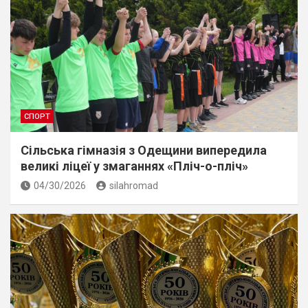
СПОРТ
Сільська гімназія з Одещини випередила
великі ліцеї у змаганнях «Пліч-о-пліч»
04/30/2026
silahromad