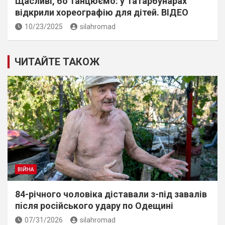
Щасливі, бо танцюємо: у Татарбунарах
відкрили хореографію для дітей. ВІДЕО
10/23/2025
silahromad
ЧИТАЙТЕ ТАКОЖ
ВІЙНА
84-річного чоловіка діставали з-під завалів
пiсля росiйського удару по Одещині
07/31/2026
silahromad