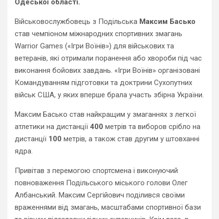
Одеської області.
Військовослужбовець з Подільська
Максим Басько
став чемпіоном міжнародних спортивних змагань
Warrior Games («Ігри Воїнів») для військових та
ветеранів, які отримали поранення або хвороби під час
виконання бойових завдань. «Ігри Воїнів» організовані
Командуванням підготовки та доктрини Сухопутних
військ США, у яких вперше брала участь збірна України.
Максим Басько став найкращим у змаганнях з легкої
атлетики на дистанції
400
метрів та виборов срібло на
дистанції
100
метрів, а також став другим у штовханні
ядра.
Привітав з перемогою спортсмена і виконуючий
повноваження Подільського міського голови Олег
Албанський. Максим Сергійович поділився своїми
враженнями від змагань, масштабами спортивної бази