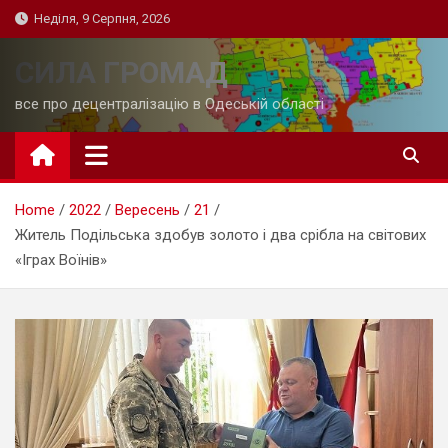
Skip
Неділя, 9 Серпня, 2026
to
content
СИЛА ГРОМАД
все про децентралізацію в Одеській області
Home
2022
Вересень
21
Житель Подільська здобув золото і два срібла на світових
«Іграх Воїнів»