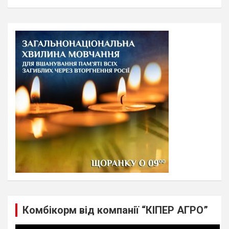
a
r
c
h
Комбікорм від компанії “КІПЕР АГРО”