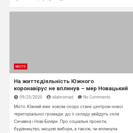
МІСТО
На життєдіяльність Южного
коронавірус не вплинув – мер Новацький
09/25/2020
silahromad
No Comments
Місто Южний вже зовсім скоро стане центром нової
територіальної громади: до її складу увійдуть села
Сичавка і Нові Біляри. Про соціальні проекти,
будівництво, місцеві вибори, а також, чи вплинула