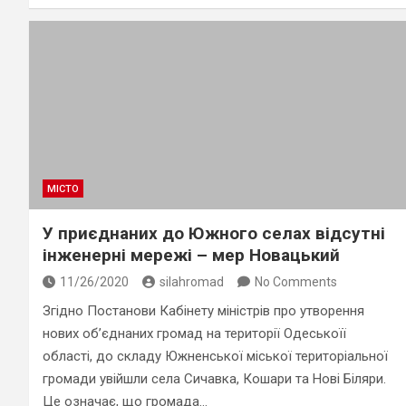
МІСТО
У приєднаних до Южного селах відсутні
інженерні мережі – мер Новацький
11/26/2020
silahromad
No Comments
Згідно Постанови Кабінету міністрів про утворення
нових об’єднаних громад на території Одеськоїї
області, до складу Южненської міської територіальної
громади увійшли села Сичавка, Кошари та Нові Біляри.
Це означає, що громада…