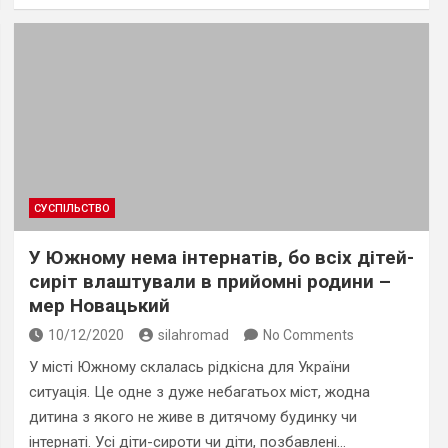
СУСПІЛЬСТВО
У Южному нема інтернатів, бо всіх дітей-
сиріт влаштували в прийомні родини –
мер Новацький
10/12/2020
silahromad
No Comments
У місті Южному склалась рідкісна для України
ситуація. Це одне з дуже небагатьох міст, жодна
дитина з якого не живе в дитячому будинку чи
інтернаті. Усі діти-сироти чи діти, позбавлені…