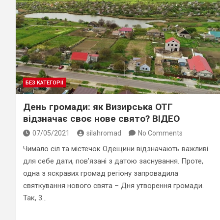
БЕЗ КАТЕГОРІЇ
День громади: як Визирська ОТГ
відзначає своє нове свято? ВІДЕО
07/05/2021
silahromad
No Comments
Чимало сіл та містечок Одещини відзначають важливі
для себе дати, пов’язані з датою заснування. Проте,
одна з яскравих громад регіону запровадила
святкування нового свята – Дня утворення громади.
Так, 3…