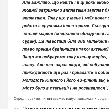
Але важливо, що навіть і в ці роки еконо
жодної затримки з виплатами зарплат 
виплатами. Тому що у мене і моїх колег 
робота з крупними інвесторами. Сьогодн
яхтеній марині (спеціально обладнаній га
суден). Це інвестиції біля 300 мільйонів
право оренди будівництва такої яхтенної
Якщо ми побудуємо таку яхенну маріну, 
класу. Але вже зараз люди, які побували
приїжджають ще раз і привозять з собою
молодість Южного і його 43-річний вік, н
місто було в стагнації і не розвивалося”,
Серед проектів, які він вважає найуспішнішими, – соціал