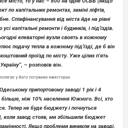
все місто, то у нас – 800 на одне ОСББ (якщо
ект по капітальних ремонтах, заміні ліфтів,
ібне. Співфінансування від міста йде на рівні
сі капітальні ремонти і будинків, і під’їздів.
ьогодні елеваторні вузли своять в кожному
улює подачу тепла в кожному під’їзді, де б він
коштовний проїзд по місту. Уже цілих п’ять
Україну”,
– розповів він.
полягає у його потужних інвесторах.
Одеському припортовому заводі 1 рік і 4
, більше, ніж 10% населення Южного. Всі, хто
 все. Тепер не буде бюджету і почнуться
ді, коли завод стояв, ми збільшили бюджет
озамінності. Якщо проблеми виникли на заводі,