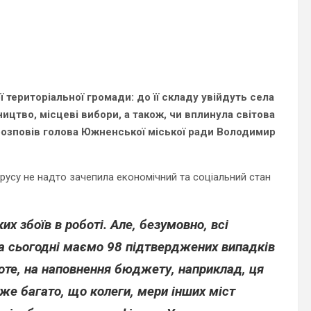
територіальної громади: до її складу увійдуть села
ництво, місцеві вибори, а також, чи вплинула світова
 розповів голова Южненської міської ради Володимир
русу не надто зачепила економічний та соціальний стан
х збоїв в роботі. Але, безумовно, всі
а сьогодні маємо 98 підтверджених випадків
Проте, на наповнення бюджету, наприклад, ця
уже багато, що колеги, мери інших міст