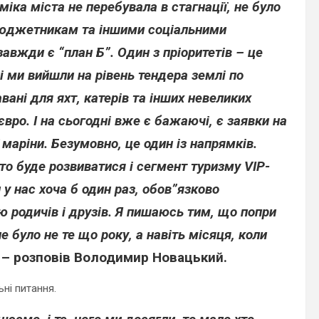
міка міста не перебувала в стагнації, не було
бюджетникам та іншими соціальними
завжди є “план Б”. Один з пріоритетів – це
і ми вийшли на рівень тендера землі по
вані для яхт, катерів та інших невеликих
 євро. І на сьогодні вже є бажаючі, є заявки на
 маріни. Безумовно, це один із напрямків.
то буде розвиватися і сегмент туризму VIP-
 у нас хоча б один раз, обов”язково
 родичів і друзів. Я пишаюсь тим, що попри
е було не те що року, а навіть місяця, коли
– розповів Володимир Новацький.
ьні питання.