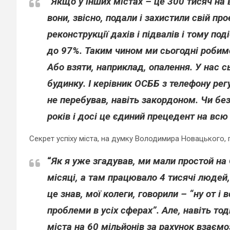
“
Якщо у інших містах – це 300 тисяч на 
вони, звісно, подали і захистили свій про
реконструкції дахів і підвалів і тому под
до 97%. Таким чином ми сьогодні робимо у
Або взяти, наприклад, опалення. У нас с
будинку. І керівник ОСББ з телефону рег
не перебував, навіть закордоном. Чи без
років і досі це єдиний прецедент на всю 
Секрет успіху міста, на думку Володимира Новацького, 
“
Як я уже згадував, ми мали простой на 
місяці, а там працювало 4 тисячі людей
це знав, мої колеги, говорили – “ну от і
проблеми в усіх сферах”. Але, навіть то
міста на 60 мільйонів за рахунок взаєм