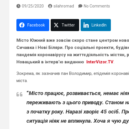
09/25/2020
silahromad
No Comments
Facebook
Twitter
LinkedIn
Місто Южний вже зовсім скоро стане центром нової 
Сичавка і Нові Біляри. Про соціальні проекти, будів
пандемія коронавірусу на життєдіяльність містян,
Новацький в інтерв’ю виданню
InterVizor.TV
.
Зокрема, як зазначив пан Володимир, епідемія коронаві
міста.
“
Місто працює, розвивається, немає ніяки
переживають з цього приводу. Станом н
з початку року. Наразі хворіє 45 осіб. 
ситуація ніяк не вплинула. Хоча я чую д