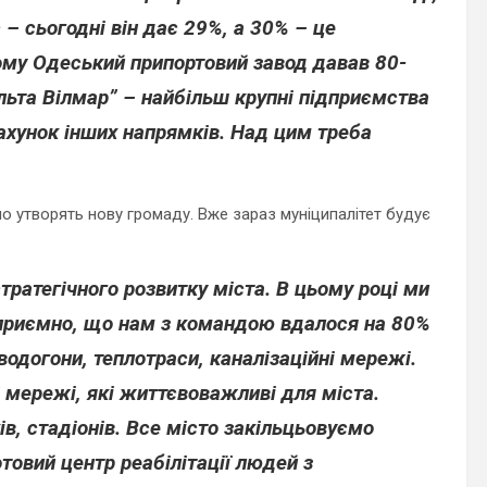
 – сьогодні він дає 29%, а 30% – це
ому Одеський припортовий завод давав 80-
ельта Вілмар” – найбільш крупні підприємства
ахунок інших напрямків. Над цим треба
но утворять нову громаду. Вже зараз муніципалітет будує
атегічного розвитку міста. В цьому році ми
 приємно, що нам з командою вдалося на 80%
одогони, теплотраси, каналізаційні мережі.
і мережі, які життєвоважливі для міста.
в, стадіонів. Все місто закільцьовуємо
товий центр реабілітації людей з