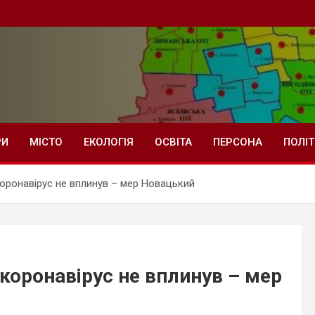
РИ
МІСТО
ЕКОЛОГІЯ
ОСВІТА
ПЕРСОНА
ПОЛІ
оронавірус не вплинув – мер Новацький
коронавірус не вплинув – мер