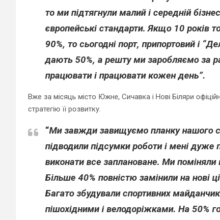
то ми підтягнули малий і середній бізнес
європейські стандарти. Якщо 10 років т
90%, то сьогодні порт, припортовий і “Д
дають 50%, а решту ми заробляємо за р
працювати і працювати кожен день”.
Вже за місяць місто Южне, Сичавка і Нові Біляри офіцій
стратегію її розвитку.
“
Ми завжди завищуємо планку нашого стр
підводили підсумки роботи і мені дуже
виконати все заплановане. Ми поміняли в
Більше 40% повністю замінили на нові ц
Багато збудували спортивних майданчикі
пішохідними і велодоріжками. На 50% го