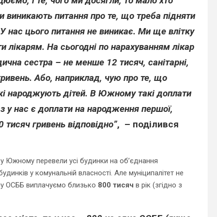
юємо, і те, чого ми досягли, то мало хто
ви виникають питання про те, що треба підняти
У нас цього питання не виникає. Ми ще влітку
 лікарям. На сьогодні по нарахуванням лікар
дична сестра – не менше
12 тисяч
, санітарні,
гривень. Або, наприклад, чую про те, що
кі народжують дітей. В Южному такі доплати
аз у нас є доплати на народження першої,
20 тисяч
гривень відповідно”
, – поділився
 у Южному перевели усі будинки на об’єднання
будинків у комунальній власності. Але муніципалітет не
му ОСББ виплачуємо близько
800 тисяч
в рік (згідно з