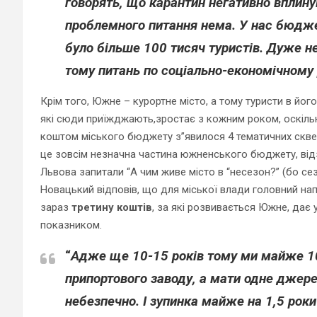
говорять, що карантин негативно вплину
проблемного питання нема. У нас бюдже
було більше 100 тисяч туристів. Дуже н
тому питань по соціально-економічному 
Крім того, Южне – курортне місто, а тому туристи в йог
які сюди приїжджають,зростає з кожним роком, оскіль
коштом міського бюджету з”явилося 4 тематичних сквери
це зовсім незначна частина южненського бюджету, відзна
Львова запитали “А чим живе місто в “несезон?” (бо се
Новацький відповів, що для міської влади головний на
зараз
третину коштів
, за які розвивається Южне, дає 
показником.
“
Адже ще 10-15 років тому ми майже 1
припортового заводу, а мати одне джере
небезпечно. І зупинка майже на 1,5 рок