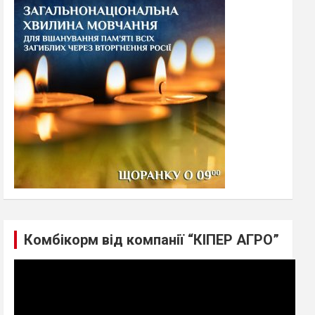
h
Комбікорм від компанії “КІПЕР АГРО”