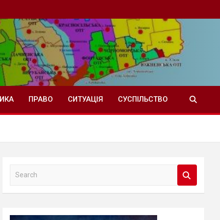
ТИКА
ПРАВО
СИТУАЦІЯ
СУСПІЛЬСТВО
S
e
a
r
c