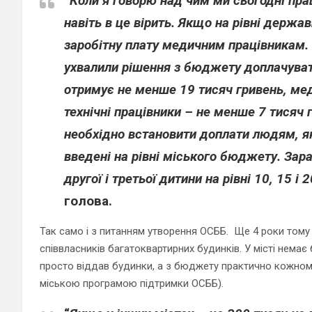
“
Коли я говорю над чим ми сьогодні прац
навіть в це вірить. Якщо на рівні держа
заробітну плату медичним працівникам. 
ухвалили рішення з бюджету доплачувати
отримує не менше
19 тисяч
гривень, ме
технічні працівники – не менше 7 тисяч 
необхідно встановити доплати людям, я
введені на рівні міського бюджету. Зар
другої і третьої дитини на рівні
10, 15 і 
голова.
Так само і з питанням утворення ОСББ. Ще 4 роки тому
співвласників багатоквартирних будинків. У місті немає 
просто віддав будинки, а з бюджету практично кожно
міською програмою підтримки ОСББ).