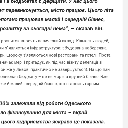
в і в бюджетах є дефіцити. У нас цього
т перевиконується, місто працює. Цього літа
епогано працював малий і середній бізнес,
розвитку на сьогодні нема”,
– сказав він.
о розвиток вносять величезний вклад. Кількість людей,
ки з”являється інфраструктура: збудована набережна,
, щороку з’являються нові ресторани та готелі. Проте,
чає мер. І пригадує, як під час візиту делегації зі
зон же у Львові практично не завершується). На що пан
повнювач бюджету – це не море, а крупний бізнес. Вже
уже й малий і середній бізнес, що є досить гарним
00% залежали від роботи Одеського
ло фінансування для міста – вкрай
и цього підприємства яскраво це показала.