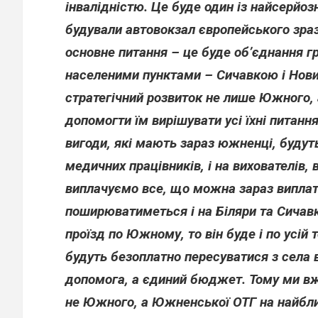
інвалідністю. Це буде один із найсерйоз
будували автовокзал європейського зраз
основне питання – це буде об’єднання г
населеними пунктами – Сичавкою і Новим
стратегічний розвиток не лише Южного, а
допомогти їм вирішувати усі їхні питанн
вигоди, які мають зараз южненці, будуть
медичних працівників, і на вихователів,
виплачуємо все, що можна зараз виплати
поширюватиметься і на Біляри та Сичав
проїзд по Южному, то він буде і по усій
будуть безоплатно пересуватися з села в
допомога, а єдиний бюджет. Тому ми вж
не Южного, а Южненської ОТГ на найбли