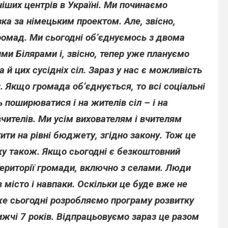
ніших центрів в Україні. Ми починаємо
ка за німецьким проектом. Але, звісно,
ромад. Ми сьогодні об’єднуємось з двома
и Білярами і, звісно, тепер уже плануємо
 й цих сусідніх сіл. Зараз у нас є можливість
я. Якщо громада об’єднується, то всі соціальні
 поширюватися і на жителів сіл – і на
 вчителів. Ми усім вихователям і вчителям
ти на рівні бюджету, згідно закону. Тож це
ку також. Якщо сьогодні є безкоштовний
 території громади, включно з селами. Люди
 місто і навпаки. Оскільки це буде вже не
е сьогодні розробляємо програму розвитку
жчі 7 років. Відпрацьовуємо зараз це разом