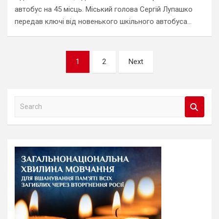
автобус на 45 місць. Міський голова Сергій Лупашко
передав ключі від новенького шкільного автобуса…
Навігація
1
2
Next
записів
S
e
a
r
c
h