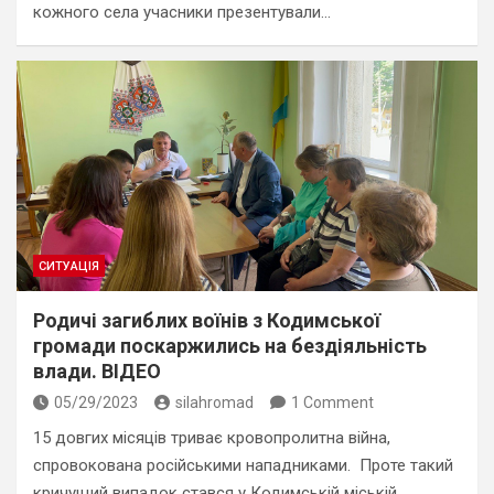
кожного села учасники презентували…
СИТУАЦІЯ
Родичі загиблих воїнів з Кодимської
громади поскаржились на бездіяльність
влади. ВІДЕО
05/29/2023
silahromad
1 Comment
15 довгих місяців триває кровопролитна війна,
спровокована російськими нападниками. Проте такий
кричущий випадок стався у Кодимській міській