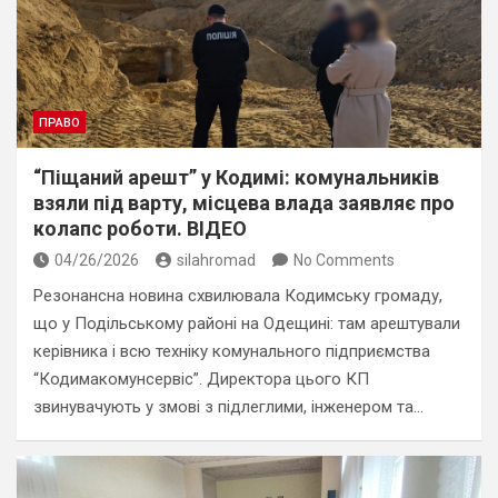
ПРАВО
“Піщаний арешт” у Кодимі: комунальників
взяли під варту, місцева влада заявляє про
колапс роботи. ВІДЕО
04/26/2026
silahromad
No Comments
Резонансна новина схвилювала Кодимську громаду,
що у Подільському районі на Одещині: там арештували
керівника і всю техніку комунального підприємства
“Кодимакомунсервіс”. Директора цього КП
звинувачують у змові з підлеглими, інженером та…