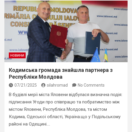
НОВИНИ
Кодимська громада знайшла партнера з
Республіки Молдова
07/21/2025
silahromad
No Comments
В будівлі мерії міста Яловени відбулася визначна подія:
підписання Угоди про співпрацю та побратимство між
містом Яловени, Республіка Молдова, та містом
Кодима, Одеської області, Україна.що у Подільському
районі на Одещині.…