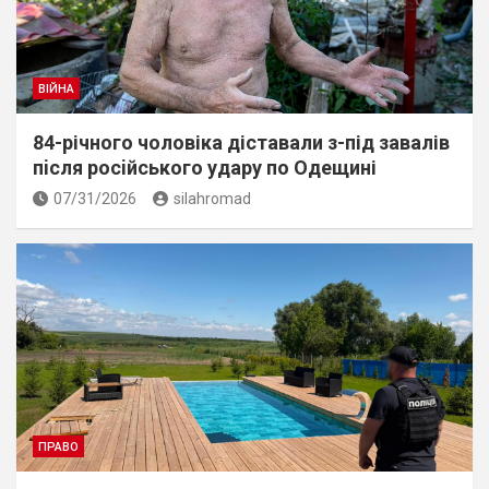
ВІЙНА
84-річного чоловіка діставали з-під завалів
пiсля росiйського удару по Одещині
07/31/2026
silahromad
ПРАВО