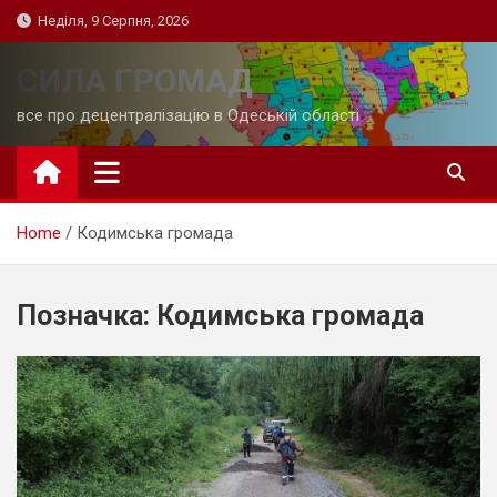
Skip
Неділя, 9 Серпня, 2026
to
content
СИЛА ГРОМАД
все про децентралізацію в Одеській області
Home
Кодимська громада
Позначка:
Кодимська громада