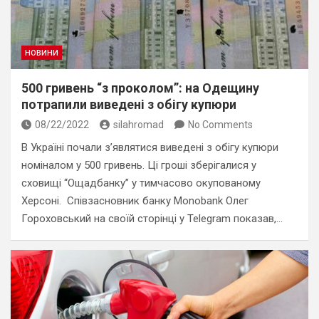
НОВИНИ
500 гривень “з проколом”: на Одещину
потрапили виведені з обігу купюри
08/22/2022
silahromad
No Comments
В Україні почали з’являтися виведені з обігу купюри
номіналом у 500 гривень. Ці гроші зберігалися у
сховищі “Ощадбанку” у тимчасово окупованому
Херсоні. Співзасновник банку Monobank Олег
Гороховський на своїй сторінці у Telegram показав,…