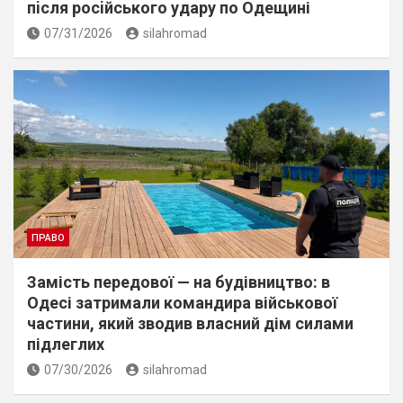
пiсля росiйського удару по Одещині
07/31/2026
silahromad
ПРАВО
Замість передової — на будівництво: в
Одесі затримали командира військової
частини, який зводив власний дім силами
підлеглих
07/30/2026
silahromad