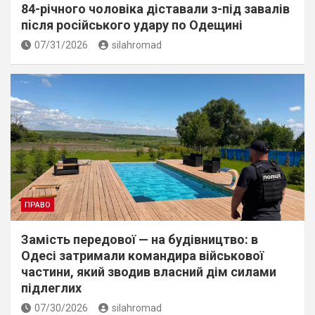
84-річного чоловіка діставали з-під завалів
пiсля росiйського удару по Одещині
07/31/2026
silahromad
ПРАВО
Замість передової — на будівництво: в
Одесі затримали командира військової
частини, який зводив власний дім силами
підлеглих
07/30/2026
silahromad