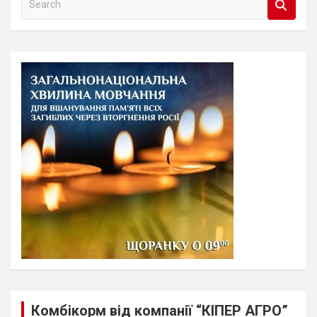
e
a
r
c
h
Комбікорм від компанії “КІПЕР АГРО”