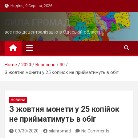
Skip
Неділя, 9 Серпня, 2026
to
content
СИЛА ГРОМАД
все про децентралізацію в Одеській області
Home
2020
Вересень
30
З жовтня монети у 25 копійок не прийматимуть в обіг
НОВИНИ
З жовтня монети у 25 копійок
не прийматимуть в обіг
09/30/2020
silahromad
No Comments