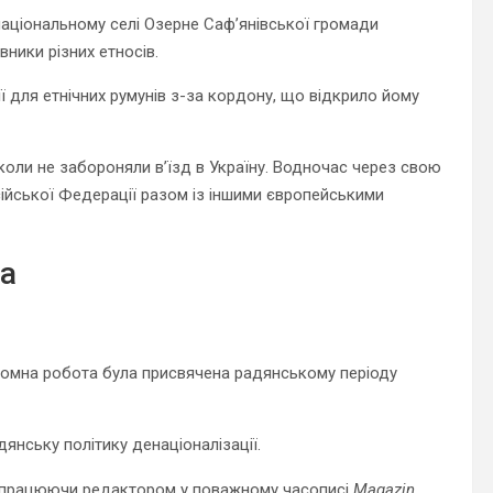
аціональному селі Озерне Саф’янівської громади
ники різних етносів.
 для етнічних румунів з-за кордону, що відкрило йому
коли не забороняли в’їзд в Україну. Водночас через свою
осійської Федерації разом із іншими європейськими
ка
ломна робота була присвячена радянському періоду
янську політику денаціоналізації.
, працюючи редактором у поважному часописі
Magazin