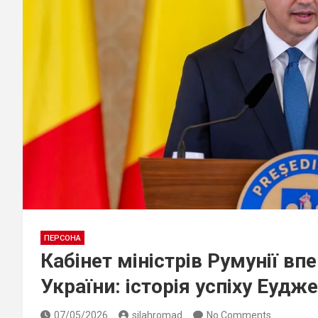
ПЕРСОНА
Кабінет міністрів Румунії в
України: історія успіху Еудж
07/05/2026
silahromad
No Comments