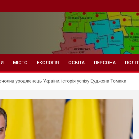
РИ
МІСТО
ЕКОЛОГІЯ
ОСВІТА
ПЕРСОНА
ПОЛІ
 очолив уродженець України: історія успіху Еуджена Томака