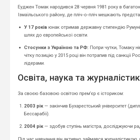
Еуджен Томак народився 28 червня 1981 року в багатон
Ізмаїльського району, де пліч-о-пліч мешкають представ
У 17 років
юнак отримав державну стипендію Румунії
шлях до європейської освіти.
Стосунки з Україною та РФ:
Попри чутки, Томаку ні
чітку позицію у 2015 році він потрапив під санкції Р
лідерами.
Освіта, наука та журналісти
За своєю базовою освітою прем’єр є істориком:
2003 рік
— закінчив Бухарестський університет (дип
Бессарабії).
2004 рік
— здобув ступінь магістра, досліджуючи рад
Під час навчання він активно займався журналістикою