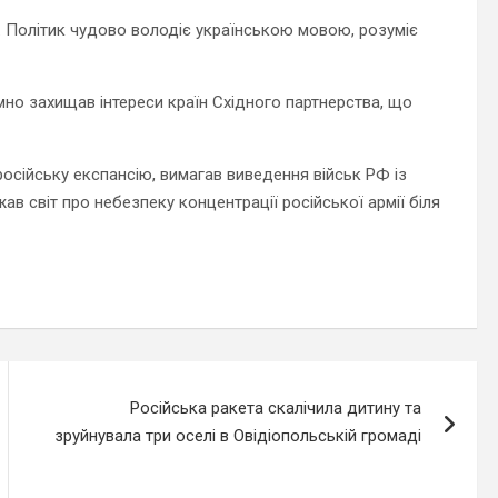
 Політик чудово володіє українською мовою, розуміє
мно захищав інтереси країн Східного партнерства, що
осійську експансію, вимагав виведення військ РФ із
в світ про небезпеку концентрації російської армії біля
Російська ракета скалічила дитину та
зруйнувала три оселі в Овідіопольській громаді