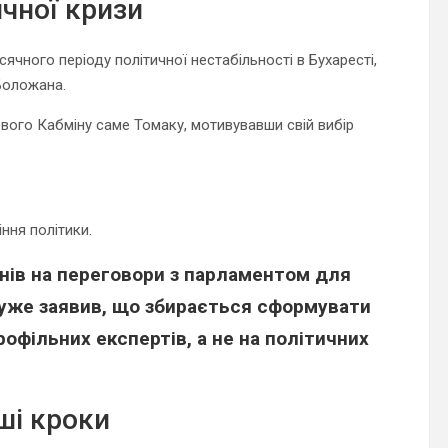
ичної кризи
ячного періоду політичної нестабільності в Бухаресті,
Боложана.
вого Кабміну саме Томаку, мотивувавши свій вибір
ння політики.
нів на переговори з парламентом для
 уже заявив, що збирається сформувати
рофільних експертів, а не на політичних
ші кроки