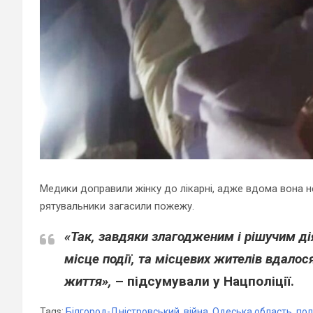
Медики доправили жінку до лікарні, адже вдома вона н
рятувальники загасили пожежу.
«Так, завдяки злагодженим і рішучим ді
місце події, та місцевих жителів вдалос
життя»,
– підсумували у Нацполіції.
Tags:
Білгород-Дністровський
,
війна
,
Одеська область
,
пол