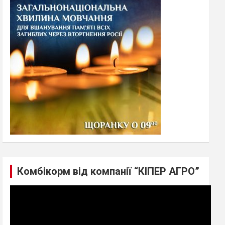
h
Комбікорм від компанії “КІПЕР АГРО”