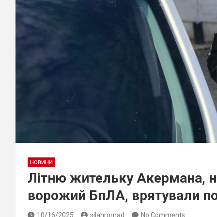
НОВИНИ
Літню жительку Акермана, на
ворожий БпЛА, врятували п
10/16/2025
silahromad
No Comments