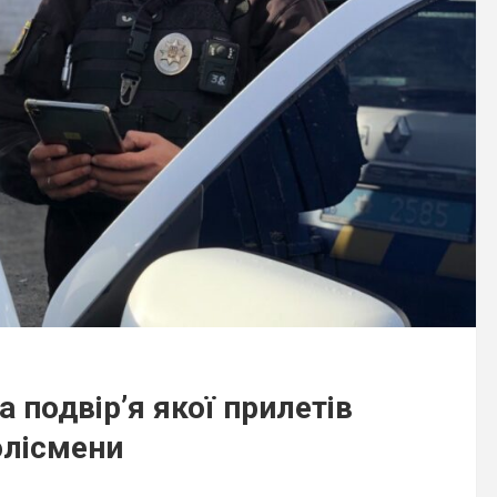
 подвір’я якої прилетів
олісмени