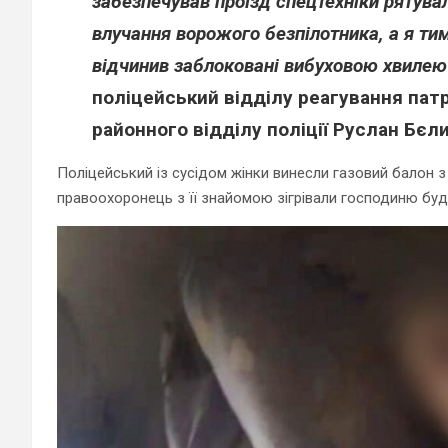
забезпечував проїзд спецтехніки рятува
влучання ворожого безпілотника, а я ти
відчинив заблоковані вибуховою хвилею
поліцейський відділу реагування патр
районного відділу поліції Руслан Бєли
Поліцейський із сусідом жінки винесли газовий балон з
правоохоронець з її знайомою зігрівали господиню бу