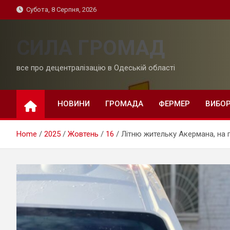
Skip
Субота, 8 Серпня, 2026
to
content
СИЛА ГРОМАД
все про децентралізацію в Одеській області
НОВИНИ
ГРОМАДА
ФЕРМЕР
ВИБО
Home
2025
Жовтень
16
Літню жительку Акермана, на 