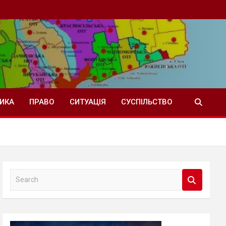
ТИКА
ПРАВО
СИТУАЦІЯ
СУСПІЛЬСТВО
S
e
a
r
c