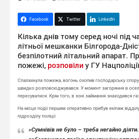
Facebook
Twitter
LinkedIn
Кілька днів тому серед ночі під ч
літньої мешканки Білгорода-Дні
безпілотний літальний апарат. Пр
пожежі,
розповіли
у ГУ Нацполіції
Спалахнула пожежа, вогонь охопив господарську спору
швидко розповсюджувався. У момент загоряння в оселі
пересуватися. Крім того, в зоні займання знаходився г
На місце події першим оперативно прибув екіпаж відділу
підрозділу поліції.
«Сумнівів не було – треба негайно діят