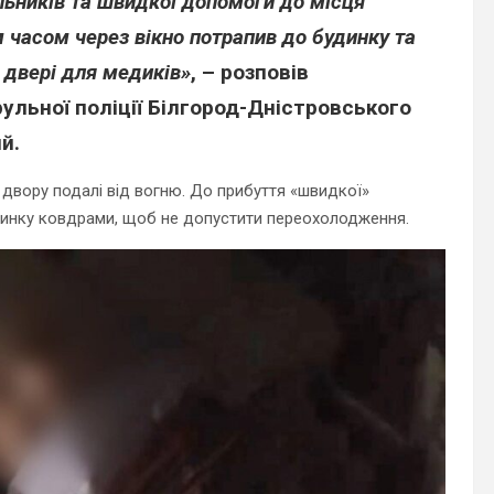
льників та швидкої допомоги до місця
м часом через вікно потрапив до будинку та
 двері для медиків»
, – розповів
ульної поліції Білгород-Дністровського
й.
 двору подалі від вогню. До прибуття «швидкої»
динку ковдрами, щоб не допустити переохолодження.