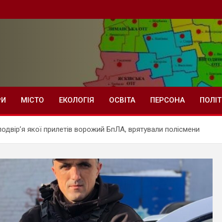
РИ
МІСТО
ЕКОЛОГІЯ
ОСВІТА
ПЕРСОНА
ПОЛІ
подвір’я якої прилетів ворожий БпЛА, врятували полісмени