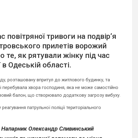
ас повітряної тривоги на подвір’я
стровського прилетів ворожий
о те, як рятували жінку під час
 в Одеській області.
ду, розташовану впритул до житлового будинку, та
 перебувала хвора господиня, яка не може самостійно
азовий балон, що створювало додаткову загрозу вибуху.
 реагування патрульної поліції територіального
и. Напарник Олександр Сливинський