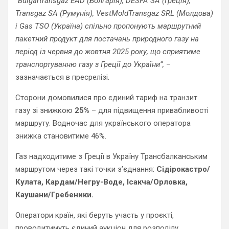
“Bulgartransgaz EAD (Болгарія), DESFA SA (Греція),
Transgaz SA (Румунія), VestMoldTransgaz SRL (Молдова)
і Gas TSO (Україна) спільно пропонують маршрутний
пакетний продукт для постачань природного газу на
період із червня до жовтня 2025 року, що сприятиме
транспортуванню газу з Греції до України”,
–
зазначається в пресрелізі.
Сторони домовилися про єдиний тариф на транзит
газу зі знижкою
25%
– для підвищення привабливості
маршруту. Водночас для українського оператора
знижка становитиме 46%.
Газ надходитиме з Греції в Україну Трансбалканським
маршрутом через такі точки з’єднання:
Сідірокастро/
Кулата, Кардам/Негру-Воде, Ісакча/Орловка,
Каушани/Гребеники.
Оператори країн, які беруть участь у проєкті,
проводитимуть єдиний аукціон для розподілу