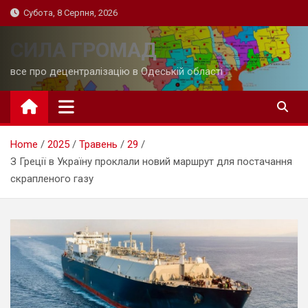
Skip
Субота, 8 Серпня, 2026
to
content
СИЛА ГРОМАД
все про децентралізацію в Одеській області
Home
2025
Травень
29
З Греції в Україну проклали новий маршрут для постачання
скрапленого газу