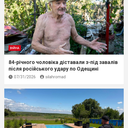
ВІЙНА
84-річного чоловіка діставали з-під завалів
пiсля росiйського удару по Одещині
07/31/2026
silahromad