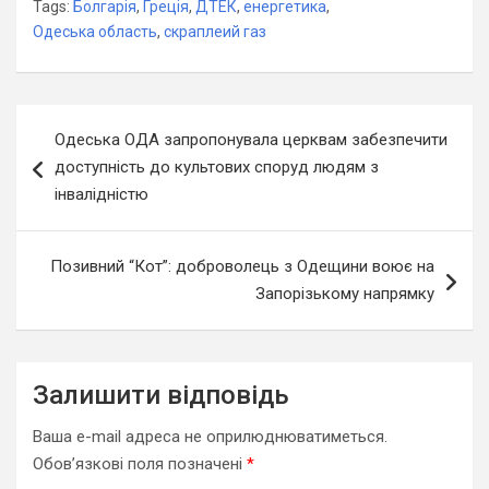
Tags:
Болгарія
,
Греція
,
ДТЕК
,
енергетика
,
Одеська область
,
скраплеий газ
Навігація
Одеська ОДА запропонувала церквам забезпечити
записів
доступність до культових споруд людям з
інвалідністю
Позивний “Кот”: доброволець з Одещини воює на
Запорізькому напрямку
Залишити відповідь
Ваша e-mail адреса не оприлюднюватиметься.
Обов’язкові поля позначені
*