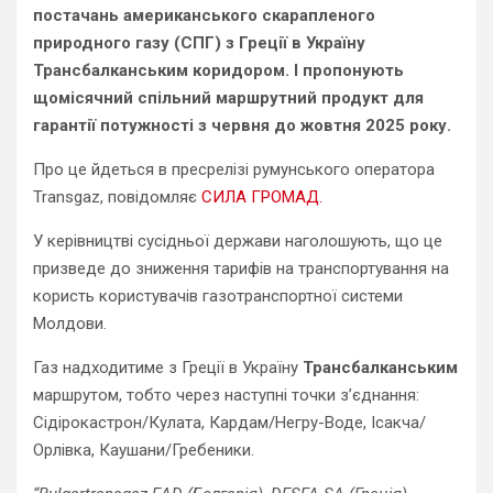
постачань американського скарапленого
природного газу (СПГ) з Греції в Україну
Трансбалканським коридором. І
пропонують
щомісячний спільний маршрутний продукт для
гарантії потужності з червня до жовтня 2025 року.
Про це йдеться в пресрелізі румунського оператора
Transgaz, повідомляє
СИЛА ГРОМАД.
У керівництві сусідньої держави наголошують, що це
призведе до зниження тарифів на транспортування на
користь користувачів газотранспортної системи
Молдови.
Газ надходитиме з Греції в Україну
Трансбалканським
маршрутом, тобто через наступні точки з’єднання:
Сідірокастрон/Кулата, Кардам/Негру-Воде, Ісакча/
Орлівка, Каушани/Гребеники.