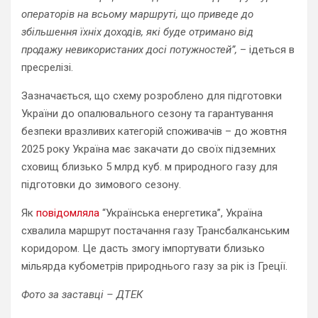
операторів на всьому маршруті, що приведе до
збільшення їхніх доходів, які буде отримано від
продажу невикористаних досі потужностей”,
– ідеться в
пресрелізі.
Зазначається, що схему розроблено для підготовки
України до опалювального сезону та гарантування
безпеки вразливих категорій споживачів – до жовтня
2025 року Україна має закачати до своїх підземних
сховищ близько 5 млрд куб. м природного газу для
підготовки до зимового сезону.
Як
повідомляла
“Українська енергетика”, Україна
схвалила маршрут постачання газу Трансбалканським
коридором. Це дасть змогу імпортувати близько
мільярда кубометрів природнього газу за рік із Греції.
Фото за заставці – ДТЕК