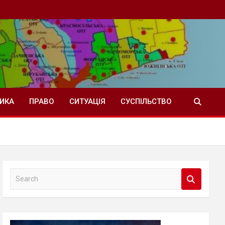
ТИКА
ПРАВО
СИТУАЦІЯ
СУСПІЛЬСТВО
S
e
a
r
c