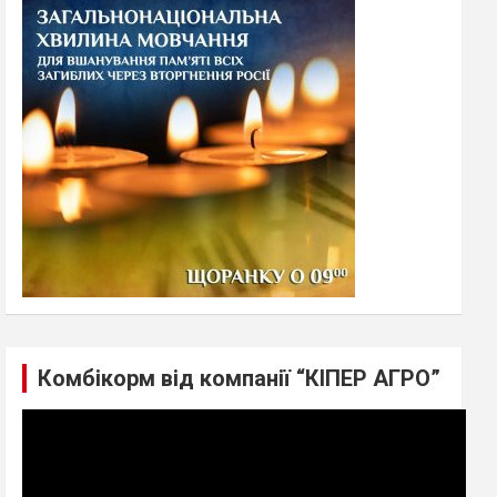
h
Комбікорм від компанії “КІПЕР АГРО”