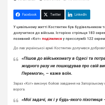
Facebook
Twitter
LinkedIn
У цивільному житті Костянтин був будівельником та
долучитися до війська. Історією стрільця 183 окре
позивний «Кот»
поділилися
у пресслужбі 122 окрем
До лав української армії Костянтин долучився добровіль
«Пішов до військкомату в Одесі та потра
жодного разу не пошкодував про свій ви
Перемоги»,
– каже воїн.
Зараз «Кот» виконує бойові завдання на Запорізькому 
ворога.
«Мої задачі, як і у будь-якого піхотинц