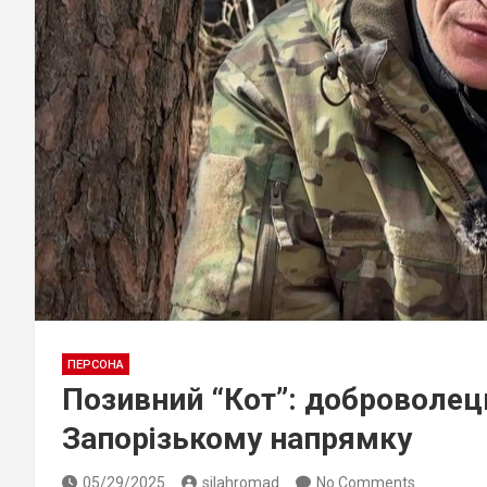
ПЕРСОНА
Позивний “Кот”: доброволец
Запорізькому напрямку
05/29/2025
silahromad
No Comments