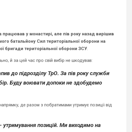
 працював у монастирі, але пів року назад вирішив
мого батальйону Сил територіальної оборони на
ої бригади територіальної оборони ЗСУ
.
но, й за цей час про свій вибір не шкодував:
пив до підрозділу ТрО. За пів року служби
бір. Буду воювати допоки не здобудемо
напрямку, де разом з побратимами утримує позиції від
я – утримування позицій. Ми виходимо на