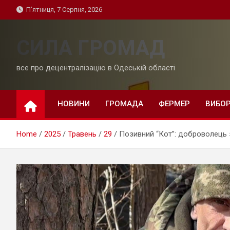
Skip
П’ятниця, 7 Серпня, 2026
to
content
СИЛА ГРОМАД
все про децентралізацію в Одеській області
НОВИНИ
ГРОМАДА
ФЕРМЕР
ВИБО
Home
2025
Травень
29
Позивний “Кот”: доброволець