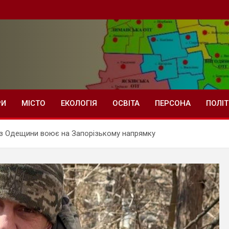
РИ
МІСТО
ЕКОЛОГІЯ
ОСВІТА
ПЕРСОНА
ПОЛІ
 з Одещини воює на Запорізькому напрямку