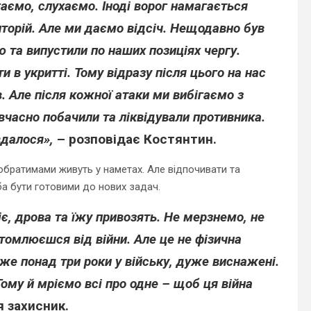
аємо, слухаємо. Іноді ворог намагається
торій. Але ми даємо відсіч. Нещодавно був
ю та випустили по наших позиціях чергу.
 в укритті. Тому відразу після цього на нас
в. Але після кожної атаки ми вибігаємо з
, вчасно побачили та ліквідували противника.
вдалося»,
– розповідає Костянтин.
обратимами живуть у наметах. Але відпочивати та
а бути готовими до нових задач.
іє, дрова та їжу привозять. Не мерзнемо, не
втомлюєшся від війни. Але це не фізична
вже понад три роки у війську, дуже виснажені.
ому й мріємо всі про одне – щоб ця війна
 захисник.