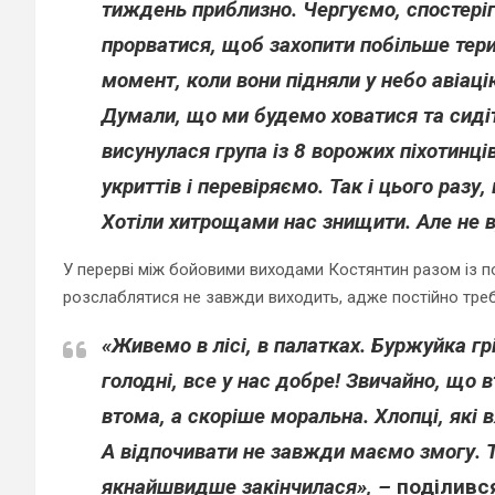
тиждень приблизно. Чергуємо, спостеріг
прорватися, щоб захопити побільше тери
момент, коли вони підняли у небо авіаці
Думали, що ми будемо ховатися та сидіти
висунулася група із 8 ворожих піхотинці
укриттів і перевіряємо. Так і цього разу
Хотіли хитрощами нас знищити. Але не 
У перерві між бойовими виходами Костянтин разом із п
розслаблятися не завжди виходить, адже постійно треб
«Живемо в лісі, в палатках. Буржуйка гр
голодні, все у нас добре! Звичайно, що 
втома, а скоріше моральна. Хлопці, які 
А відпочивати не завжди маємо змогу. Т
якнайшвидше закінчилася», –
поділився