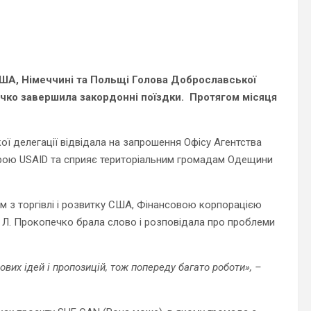
ША, Німеччині та Польщі Голова Доброславської
ко завершила закордонні поїздки. Протягом місяця
ої делегації відвідала на запрошення Офісу Агентства
урою USAID та сприяє територіальним громадам Одещини
ом з торгівлі і розвитку США, Фінансовою корпорацією
 Л. Прокопечко брала слово і розповідала про проблеми
вих ідей і пропозицій, тож попереду багато роботи», –