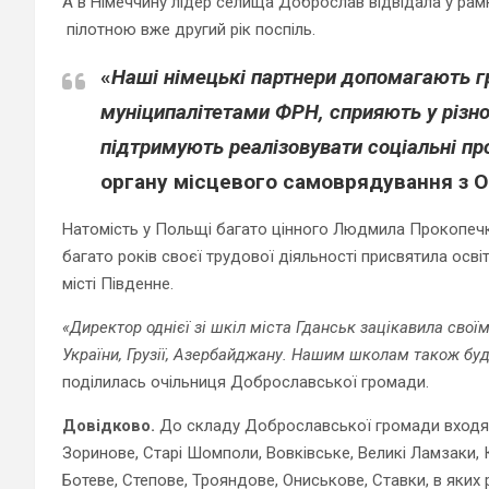
А в Німеччину лідер селища Доброслав відвідала у рам
пілотною вже другий рік поспіль.
«
Наші німецькі партнери допомагають г
муніципалітетами ФРН, сприяють у різно
підтримують реалізовувати соціальні пр
органу місцевого самоврядування з 
Натомість у Польщі багато цінного Людмила Прокопечко 
багато років своєї трудової діяльності присвятила осві
місті Південне.
«Директор однієї зі шкіл міста Гданськ зацікавила своїм
України, Грузії, Азербайджану. Нашим школам також бу
поділилась очільниця Доброславської громади.
Довідково.
До складу Доброславської громади входят
Зоринове, Старі Шомполи, Вовківське, Великі Ламзаки, 
Ботеве, Степове, Трояндове, Ониськове, Ставки, в яких