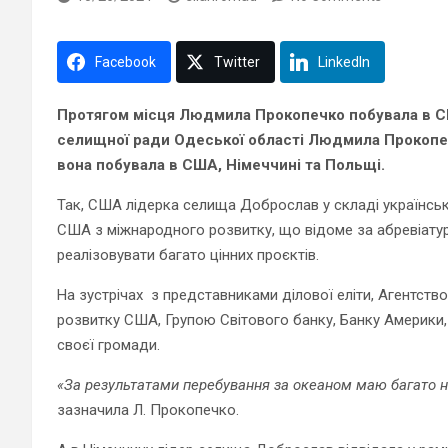
Facebook
Twitter
LinkedIn
Протягом місця Людмила Прокопечко побувала в С
селищної ради Одеської області Людмила Прокопеч
вона побувала в США, Німеччині та Польщі.
Так, США лідерка селища Доброслав у складі українськ
США з міжнародного розвитку, що відоме за абревіат
реалізовувати багато цінних проєктів.
На зустрічах з представниками ділової еліти, Агентств
розвитку США, Групою Світового банку, Банку Америки,
своєї громади.
«За результатами перебування за океаном маю багато но
зазначила Л. Прокопечко.