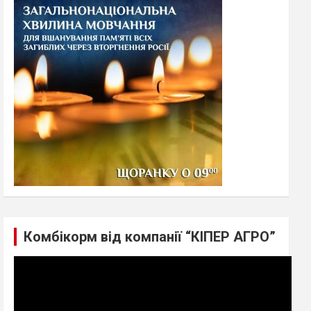
h
Комбікорм від компанії “КІПЕР АГРО”