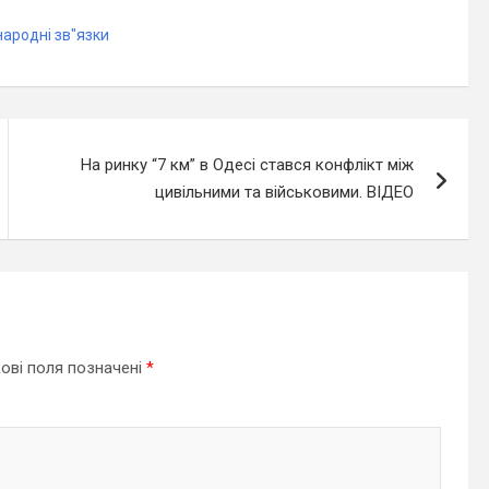
ародні зв"язки
На ринку “7 км” в Одесі стався конфлікт між
цивільними та військовими. ВІДЕО
ові поля позначені
*