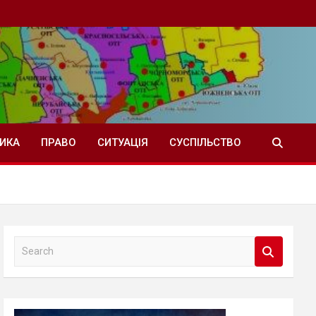
ТИКА
ПРАВО
СИТУАЦІЯ
СУСПІЛЬСТВО
S
e
a
r
c