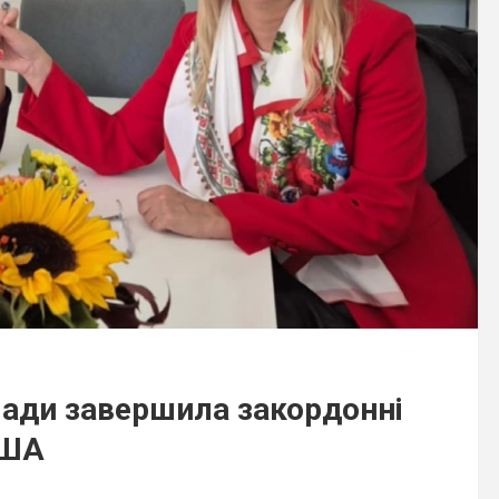
мади завершила закордонні
США