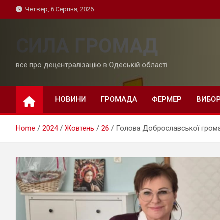
Skip
Четвер, 6 Серпня, 2026
to
content
СИЛА ГРОМАД
все про децентралізацію в Одеській області
НОВИНИ
ГРОМАДА
ФЕРМЕР
ВИБО
Home
2024
Жовтень
26
Голова Доброславської грома