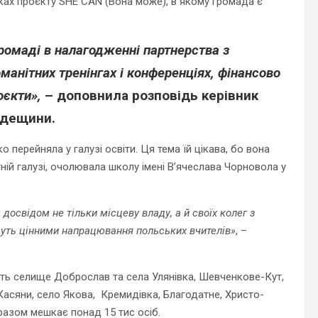
ках проєкту SHE CAN (Вона може), в якому громада є
ромаді в налагодженні партнерства з
манітних тренінгах і конференціях, фінансово
оєкти»,
– доповнила розповідь керівник
Одещини.
перейняла у галузі освіти. Ця тема їй цікава, бо вона
тній галузі, очолювала школу імені В’ячеслава Чорновола у
 досвідом не тільки місцеву владу, а й своїх колег з
дуть цінними напрацювання польських вчителів»
, –
ь селище Доброслав та села Улянівка, Шевченкове-Кут,
Касяни, село Якова, Кремидівка, Благодатне, Христо-
 разом мешкає понад 15 тис осіб.