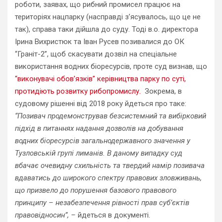
роботи, заявах, що рибний промисел працює на
територіях нацпарку (насправді з’ясувалось, що це не
так), справа таки дійшла до суду. Тоді в.о. директора
Ірина Вихристюк та Іван Русев позивалися до ОК
“Граніт-2”, щоб скасувати дозвіл на спеціальне
використання водних біоресурсів, проте суд визнав, що
“виконувачі обов’язків” керівництва парку по суті,
протидіють розвитку рибопромислу.
Зокрема, в
судовому рішенні від 2018 року йдеться про таке:
“Позивач продемонстрував безсистемний та вибірковий
підхід в питаннях надання дозволів на добування
водних біоресурсів загальнодержавного значення у
Тузловській групі лиманів. В даному випадку суд
вбачає очевидну схильність та твердий намір позивача
вдаватись до широкого спектру правових зловживань,
що призвело до порушення базового правового
принципу – незабезпечення рівності прав суб’єктів
правовідносин”, –
йдеться в документі.