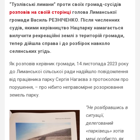
“Тузлівські лимани” проти своїх громад-сусідів
розповів на своїй сторінці
голова Лиманської
громади Василь РЕЗНІЧЕНКО. Після численних
судів, якими керівництво Нацпарку намагається
вилучити рекреаційні землі з територій громади,
тепер дійшла справа і до розбірок навколо
селянських угідь.
Як розповів керівник громади, 14 листопада 2023 року
до Лиманської сільської ради надійшло повідомлення
від працівника парку Сергія Нагаєва з протоколом про
порушення, – про нібито неправомірне розорювання
земель парку.
“Не розібравшись в
ситуації,
делегований
«парківець» хотів
мені особисто, як