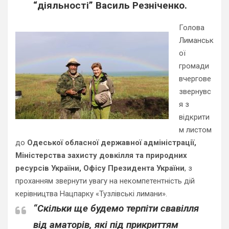
“діяльності” Василь Резніченко.
Голова
Лиманськ
ої
громади
вчергове
звернувс
я з
відкрити
м листом
до
Одеської обласної державної адміністрації,
Міністерства захисту довкілля та природних
ресурсів України, Офісу Президента України
, з
проханням звернути увагу на некомпетентність дій
керівництва Нацпарку «Тузлівські лимани».
“Скільки ще будемо терпіти свавілля
від аматорів, які під прикриттям