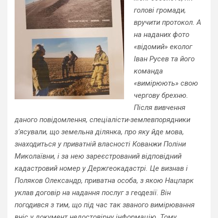
голові громади,
вручити протокол. А
на наданих фото
«відомий» еколог
Іван Русев та його
команда
«вимірюють» свою
чергову брехню.
Після вивчення
даного повідомлення, спеціалісти-землевпорядники
з’ясували, що земельна ділянка, про яку йде мова,
знаходиться у приватній власності Кованжи Поліни
Миколаївни, і за нею зареєстрований відповідний
кадастровий номер у Держгеокадастрі. Це визнав і
Поляков Олександр, приватна особа, з якою Нацпарк
уклав договір на надання послуг з геодезії. Він
погодився з тим, що під час так званого вимірювання
вніс у документ недостовірну інформацію. Тому