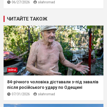
06/27/2026
silahromad
ЧИТАЙТЕ ТАКОЖ
ВІЙНА
84-річного чоловіка діставали з-під завалів
пiсля росiйського удару по Одещині
07/31/2026
silahromad