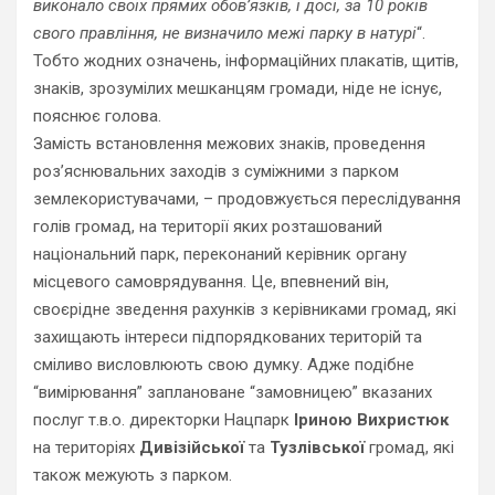
виконало своїх прямих обов’язків, і досі, за 10 років
свого правління, не визначило межі парку в натурі
“.
Тобто жодних означень, інформаційних плакатів, щитів,
знаків, зрозумілих мешканцям громади, ніде не існує,
пояснює голова.
Замість встановлення межових знаків, проведення
роз’яснювальних заходів з суміжними з парком
землекористувачами, – продовжується переслідування
голів громад, на території яких розташований
національний парк, переконаний керівник органу
місцевого самоврядування. Це, впевнений він,
своєрідне зведення рахунків з керівниками громад, які
захищають інтереси підпорядкованих територій та
сміливо висловлюють свою думку. Адже подібне
“вимірювання” заплановане “замовницею” вказаних
послуг т.в.о. директорки Нацпарк
Іриною Вихристюк
на територіях
Дивізійської
та
Тузлівської
громад, які
також межують з парком.