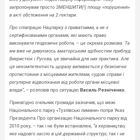
запропонував просто ЗМЕНШИТИ(!) площу «порушення»
в акті обстеження на 2 гектари.
Про співпрацю Нацпарку з приватними, а не з
сертифікованими органами, які мають право
виконувати геодезичні роботи, – це окрема розмова. Та
ми вже не дивуємось аматорським здібностям приблуд
Вихристюк і Русєва, це звичайна для них практика. Але
ця некомпетентність щоразу виливається у безкінечні
протистояння з місцевими жителями, судові справи і
регулярне відволікання від роботи органи місцевої
влади
“
, – розповів про ситуацію
Василь Резніченко.
Принагідно очільник громади зазначив, що межі
Національного парку «Тузлівські лимани» попри Указ
Президента Про організацію Національного парку від
2010 року, – так і не були встановлені,
“а керівництво,
яке надовго засіло в цій державній структурі, так і не