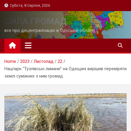
Skip
Субота, 8 Серпня, 2026
to
content
СИЛА ГРОМАД
все про децентралізацію в Одеській області
Home
2023
Листопад
22
Нацпарк “Тузлівські лимани” на Одещині вирішив переміряти
землі суміжних з ним громад