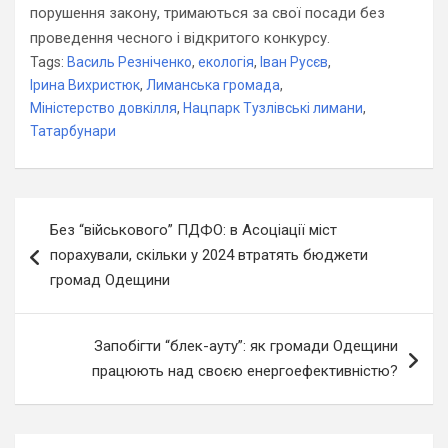
порушення закону, тримаються за свої посади без
проведення чесного і відкритого конкурсу.
Tags:
Василь Резніченко
,
екологія
,
Іван Русєв
,
Ірина Вихристюк
,
Лиманська громада
,
Міністерство довкілля
,
Нацпарк Тузлівські лимани
,
Татарбунари
Навігація
Без “військового” ПДФО: в Асоціації міст
записів
порахували, скільки у 2024 втратять бюджети
громад Одещини
Запобігти “блек-ауту”: як громади Одещини
працюють над своєю енергоефективністю?