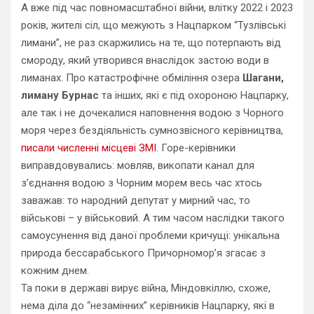
А вже під час повномасштабної війни, влітку 2022 і 2023
років, жителі сіл, що межують з Нацпарком “Тузлівські
лимани”, не раз скаржились на те, що потерпають від
смороду, який утворився внаслідок застою води в
лиманах. Про катастрофічне обміління озера
Шагани,
лиману Бурнас
та інших, які є під охороною Нацпарку,
але так і не дочекалися наповнення водою з Чорного
моря через бездіяльність сумнозвісного керівництва,
писали численні місцеві ЗМІ
. Горе-керівники
виправдовувались: мовляв, викопати канал для
з’єднання водою з Чорним морем весь час хтось
заважав: то народний депутат у мирний час, то
військові – у військовий. А тим часом наслідки такого
самоусунення від даної проблеми кричущі: унікальна
природа бессарабського Причорномор’я згасає з
кожним днем.
Та поки в державі вирує війна, Міндовкіллю, схоже,
нема діла до “незамінних” керівників Нацпарку, які в