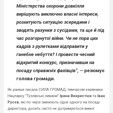
Міністерства охорони довкілля
вирішують виключно власні інтереси,
розхитують ситуацію зсередини і
зводять рахунки з сусідами, та ще й під
час розгорнутої війни. Чи не пора цих
кадрів з рулетками відправити у
ганебне небуття? І провести чесний
відкритий конкурс, призначивши на
посаду справжніх фахівців”,
– резюмує
голова громади.
Як раніше писала СИЛА ГРОМАД, тимчасові керівники
Нацпарку “Тузлівські лимани”
Ірина Вихристюк
та
Іван
Русєв
, які по черзі змінюють одне одного на посаді
директора, досить часто не дотримуються вимог