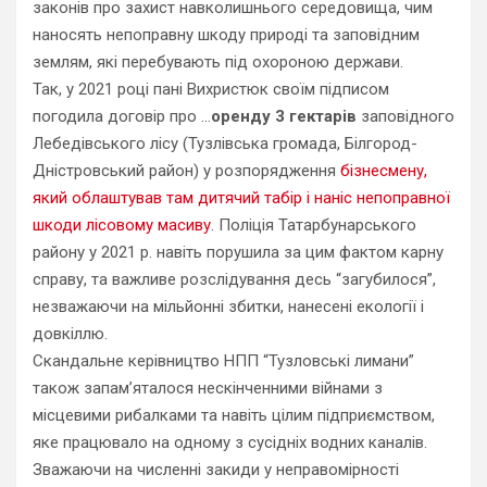
законів про захист навколишнього середовища, чим
наносять непоправну шкоду природі та заповідним
землям, які перебувають під охороною держави.
Так, у 2021 році пані Вихристюк своїм підписом
погодила договір про …
оренду 3 гектарів
заповідного
Лебедівського лісу (Тузлівська громада, Білгород-
Дністровський район) у розпорядження
бізнесмену,
який облаштував там дитячий табір і наніс непоправної
шкоди лісовому масиву
. Поліція Татарбунарського
району у 2021 р. навіть порушила за цим фактом карну
справу, та важливе розслідування десь “загубилося”,
незважаючи на мільйонні збитки, нанесені екології і
довкіллю.
Скандальне керівництво НПП “Тузловські лимани”
також запам’яталося нескінченними війнами з
місцевими рибалками та навіть цілим підприємством,
яке працювало на одному з сусідніх водних каналів.
Зважаючи на численні закиди у неправомірності