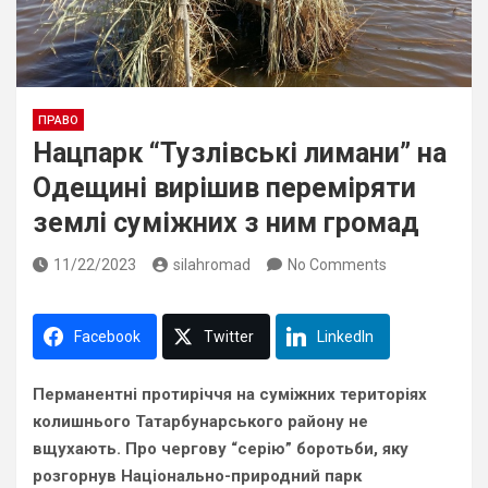
ПРАВО
Нацпарк “Тузлівські лимани” на
Одещині вирішив переміряти
землі суміжних з ним громад
11/22/2023
silahromad
No Comments
Facebook
Twitter
LinkedIn
Перманентні протиріччя на суміжних територіях
колишнього Татарбунарського району не
вщухають. Про чергову “серію” боротьби, яку
розгорнув Національно-природний парк