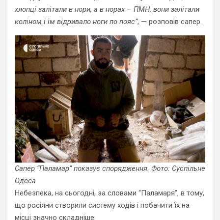
хлопці залітали в нори, а в норах –
ПМН
, вони залітали
коліном і їм відривало ноги по пояс”
, — розповів сапер.
Сапер “Паламар” показує спорядження. Фото: Суспільне
Одеса
Небезпека, на сьогодні, за словами “Паламаря”, в тому,
що росіяни створили систему ходів і побачити їх на
місці значно складніше: