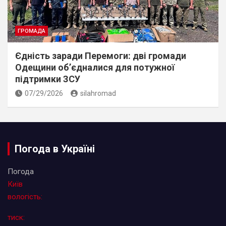
ГРОМАДА
Єдність заради Перемоги: дві громади
Одещини об’єдналися для потужної
підтримки ЗСУ
07/29/2026
silahromad
Погода в Україні
Погода
Київ
вологість:
тиск: