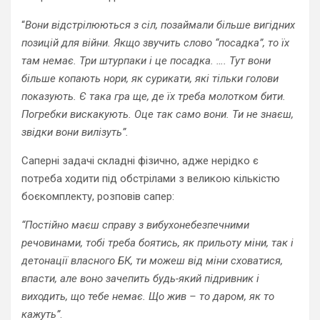
“
Вони відстрілюються з сіл, позаймали більше вигідних
позицій для війни. Якщо звучить слово “посадка”, то їх
там немає. Три штурпаки і це посадка. …. Тут вони
більше копають нори, як сурикати, які тільки голови
показують. Є така гра ще, де їх треба молотком бити.
Погребки вискакують. Оце так само вони. Ти не знаєш,
звідки вони вилізуть”.
Саперні задачі складні фізично, адже нерідко є
потреба ходити під обстрілами з великою кількістю
боєкомплекту, розповів сапер:
“Постійно маєш справу з вибухонебезпечними
речовинами, тобі треба боятись, як прильоту міни, так і
детонації власного
БК
, ти можеш від міни сховатися,
впасти, але воно зачепить будь-який підривник і
виходить, що тебе немає. Що жив – то даром, як то
кажуть”
.