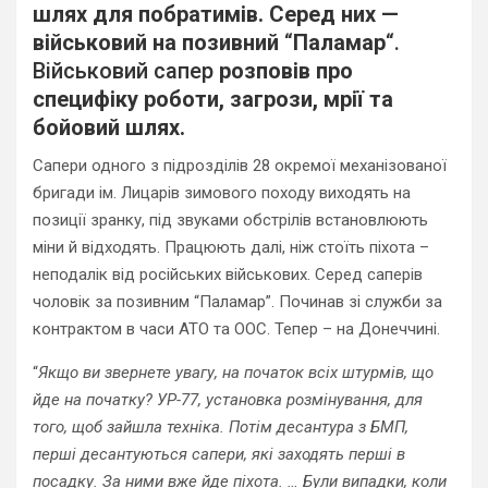
шлях для побратимів. Серед них —
військовий на позивний
“
Паламар
“.
Військовий сапер
розповів про
специфіку роботи, загрози, мрії та
бойовий шлях.
Сапери одного з підрозділів 28 окремої механізованої
бригади ім. Лицарів зимового походу виходять на
позиції зранку, під звуками обстрілів встановлюють
міни й відходять. Працюють далі, ніж стоїть піхота –
неподалік від російських військових. Серед саперів
чоловік за позивним “Паламар”. Починав зі служби за
контрактом в часи АТО та ООС. Тепер – на Донеччині.
“
Якщо ви звернете увагу, на початок всіх штурмів, що
йде на початку? УР-77, установка розмінування, для
того, щоб зайшла техніка. Потім десантура з БМП,
перші десантуються сапери, які заходять перші в
посадку. За ними вже йде піхота. … Були випадки, коли