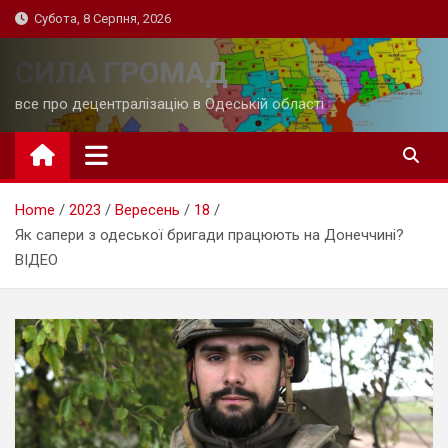
Skip
Субота, 8 Серпня, 2026
to
content
СИЛА ГРОМАД
все про децентралізацію в Одеській області
Home
2023
Вересень
18
Як сапери з одеської бригади працюють на Донеччині?
ВІДЕО