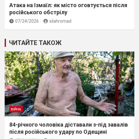
Атака на Ізмаїл: як місто оговтується після
російського обстрілу
07/24/2026
silahromad
ЧИТАЙТЕ ТАКОЖ
ВІЙНА
84-річного чоловіка діставали з-під завалів
пiсля росiйського удару по Одещині