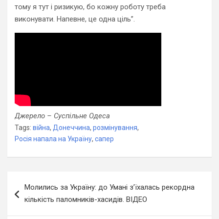
тому я тут і ризикую, бо кожну роботу треба
виконувати. Напевне, це одна ціль”.
Джерело – Суспільне Одеса
Tags:
війна
,
Донеччина
,
розмінування
,
Росія напала на Україну
,
сапер
Навігація
Молились за Україну: до Умані з’їхалась рекордна
записів
кількість паломників-хасидів. ВІДЕО