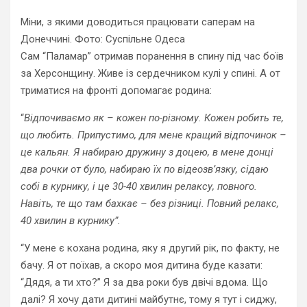
Міни, з якими доводиться працювати саперам на
Донеччині. Фото: Суспільне Одеса
Сам “Паламар” отримав поранення в спину під час боїв
за Херсонщину. Живе із сердечником кулі у спині. А от
триматися на фронті допомагає родина:
“
Відпочиваємо як – кожен по-різному. Кожен робить те,
що любить. Припустимо, для мене кращий відпочинок –
це кальян. Я набираю дружину з доцею, в мене донці
два рочки от було, набираю їх по відеозв’язку, сідаю
собі в курнику, і це 30-40 хвилин релаксу, повного.
Навіть, те що там бахкає – без різниці. Повний релакс,
40 хвилин в курнику”.
“У мене є кохана родина, яку я другий рік, по факту, не
бачу. Я от поїхав, а скоро моя дитина буде казати:
“Дядя, а ти хто?” Я за два роки був двічі вдома. Що
далі? Я хочу дати дитині майбутнє, тому я тут і сиджу,