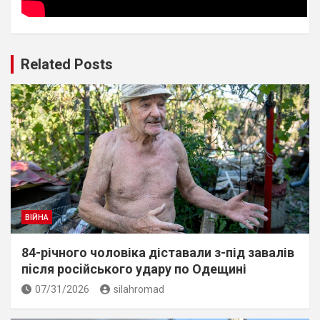
Related Posts
ВІЙНА
84-річного чоловіка діставали з-під завалів
пiсля росiйського удару по Одещині
07/31/2026
silahromad