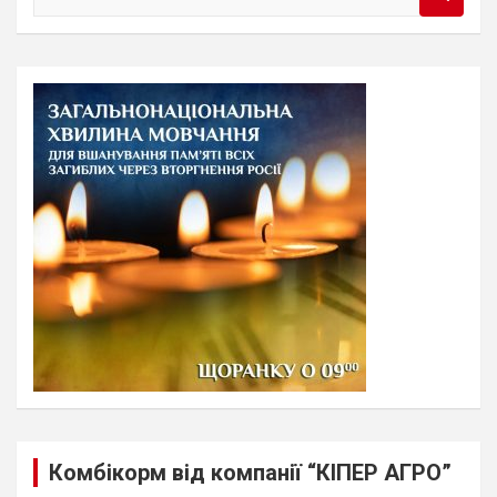
e
a
r
c
h
Комбікорм від компанії “КІПЕР АГРО”