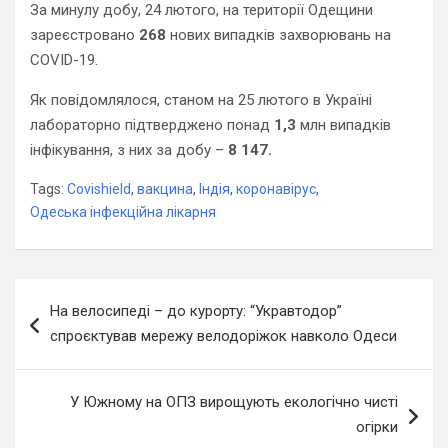
За минулу добу, 24 лютого, на території Одещини
зареєстровано
268
нових випадків захворювань на
COVID-19.
Як повідомлялося, станом на 25 лютого в Україні
лабораторно підтверджено понад
1,3
млн випадків
інфікування, з них за добу –
8 147.
Tags:
Covishield
,
вакцина
,
Індія
,
коронавірус
,
Одеська інфекційна лікарня
Навігація
На велосипеді – до курорту: “Укравтодор”
записів
спроєктував мережу велодоріжок навколо Одеси
У Южному на ОПЗ вирощують екологічно чисті
огірки