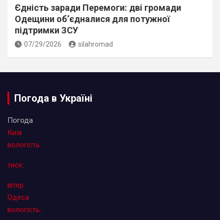
Єдність заради Перемоги: дві громади
Одещини об’єдналися для потужної
підтримки ЗСУ
07/29/2026
silahromad
Погода в Україні
Погода
Київ
вологість:
тиск:
вітер:
Одеса
вологість: