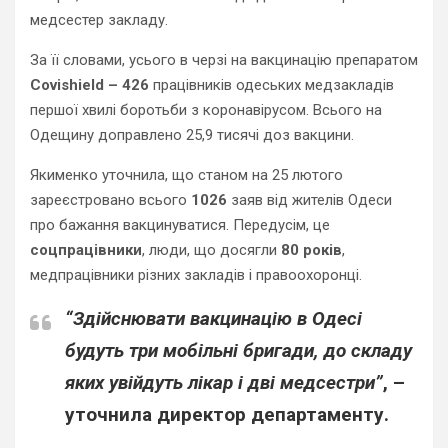
медсестер закладу.
За її словами, усього в черзі на вакцинацію препаратом
Covishield – 426
працівників одеських медзакладів
першої хвилі боротьби з коронавірусом. Всього на
Одещину доправлено 25,9 тисячі доз вакцини.
Якименко уточнила, що станом на 25 лютого
зареєстровано всього
1026
заяв від жителів Одеси
про бажання вакцинуватися. Передусім, це
соцпрацівники
, люди, що досягли
80
років
,
медпрацівники різних закладів і правоохоронці.
“Здійснювати вакцинацію в Одесі
будуть три мобільні бригади, до складу
яких увійдуть лікар і дві медсестри”
, –
уточнила директор департаменту.