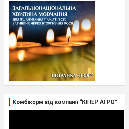
c
h
Комбікорм від компанії “КІПЕР АГРО”