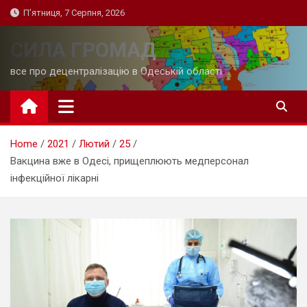
Skip
П’ятниця, 7 Серпня, 2026
to
content
СИЛА ГРОМАД
все про децентралізацію в Одеській області
Home
2021
Лютий
25
Вакцина вже в Одесі, прищеплюють медперсонал
інфекційної лікарні