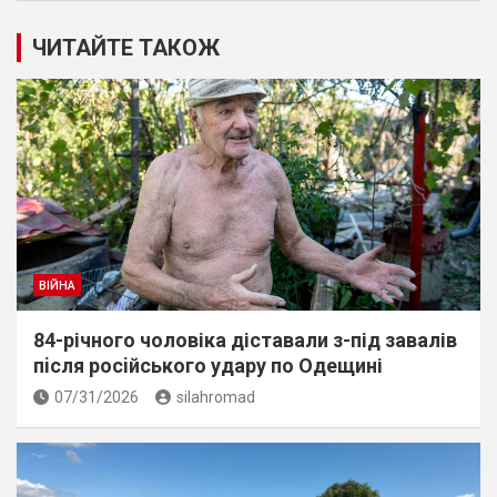
ЧИТАЙТЕ ТАКОЖ
ВІЙНА
84-річного чоловіка діставали з-під завалів
пiсля росiйського удару по Одещині
07/31/2026
silahromad