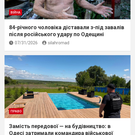
ВІЙНА
84-річного чоловіка діставали з-під завалів
пiсля росiйського удару по Одещині
07/31/2026
silahromad
ПРАВО
Замість передової — на будівництво: в
Одесі затримали командира військової