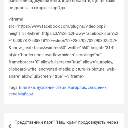
раніше висаджували квіти, щоб показати, що це «вже
не дорога, а скоріше горОд».
<iframe
src=”https://www.facebook.com/plugins/video.php?
height=314&href=https%3A%2F%2Fwww.facebook.com%2
F100007872638818%2Fvideos%2F2807027022903025%2F
&show_text=false&width=560″ width=”560″ height=”314″
style=”border:none;overflow:hidden” scrolling=”no”
frameborder=”0″ allowfullscreen=”true” allow=”autoplay;
clipboard-write; encrypted-media; picture-in-picture; web-
share” allowFullScreen=”true”></iframe>
Tags:
Біляївка
,
духовний отець
,
Кагарлик
,
священик
,
село Майори
Навігація
Представники партії “Наш край” продовжують через
записів