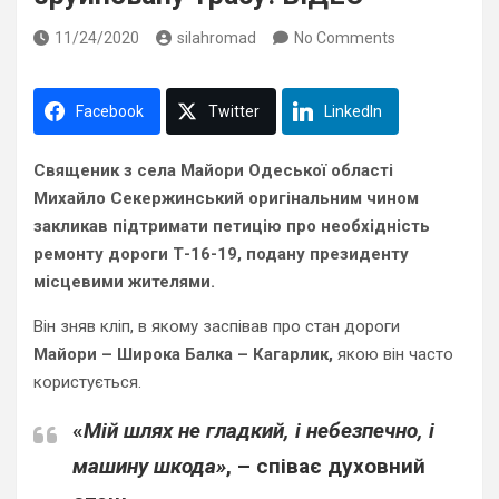
11/24/2020
silahromad
No Comments
Facebook
Twitter
LinkedIn
Священик з села Майори Одеської області
Михайло Секержинський оригінальним чином
закликав підтримати петицію про необхідність
ремонту дороги Т-16-19, подану президенту
місцевими жителями.
Він зняв кліп, в якому заспівав про стан дороги
Майори – Широка Балка – Кагарлик,
якою він часто
користується.
«
Мій шлях не гладкий, і небезпечно, і
машину шкода»
, – співає духовний