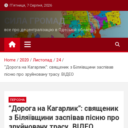
Skip
П’ятниця, 7 Серпня, 2026
to
content
СИЛА ГРОМАД
все про децентралізацію в Одеській області
Home
2020
Листопад
24
“Дорога на Кагарлик”: священик з Біляївщини заспівав
пісню про зруйновану трасу. ВІДЕО
ПЕРСОНА
“Дорога на Кагарлик”: священик
з Біляївщини заспівав пісню про
зруйновану трасу. ВІДЕО