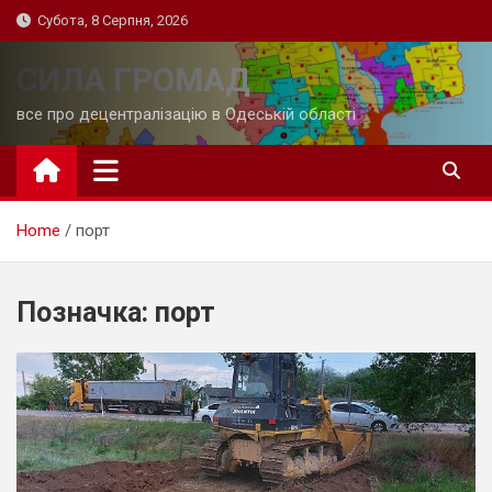
Skip
Субота, 8 Серпня, 2026
to
content
СИЛА ГРОМАД
все про децентралізацію в Одеській області
Home
порт
Позначка:
порт