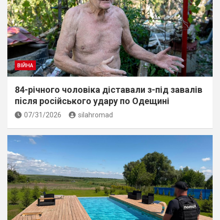
ВІЙНА
84-річного чоловіка діставали з-під завалів
пiсля росiйського удару по Одещині
07/31/2026
silahromad