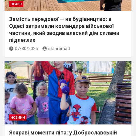
ПРАВО
Замість передової — на будівництво: в
Одесі затримали командира військової
частини, який зводив власний дім силами
підлеглих
07/30/2026
silahromad
НОВИНИ
Яскраві моменти літа: у Доброславській