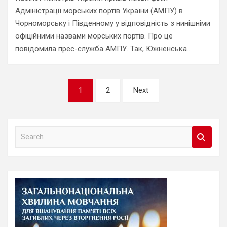
Адміністрації морських портів України (АМПУ) в
Чорноморську і Південному у відповідність з нинішніми
офіційними назвами морських портів. Про це
повідомила прес-служба АМПУ. Так, Южненська…
Навігація
1
2
Next
записів
S
e
a
r
c
h