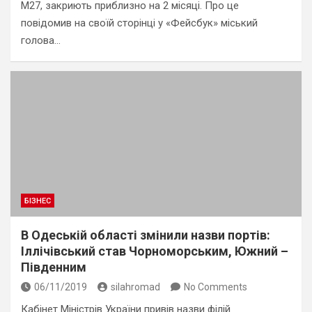
М27, закриють приблизно на 2 місяці. Про це
повідомив на своїй сторінці у «Фейсбук» міський
голова…
БІЗНЕС
В Одеській області змінили назви портів:
Іллічівський став Чорноморським, Южний –
Південним
06/11/2019
silahromad
No Comments
Кабінет Міністрів України привів назви філій