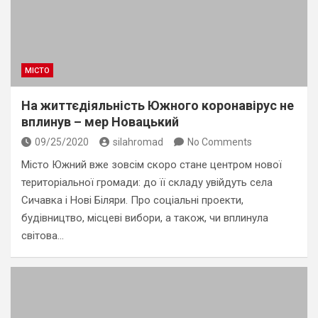
МІСТО
На життєдіяльність Южного коронавірус не
вплинув – мер Новацький
09/25/2020
silahromad
No Comments
Місто Южний вже зовсім скоро стане центром нової
територіальної громади: до її складу увійдуть села
Сичавка і Нові Біляри. Про соціальні проекти,
будівництво, місцеві вибори, а також, чи вплинула
світова…