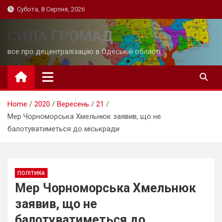
Skip
Субота, 8 Серпня, 2026
to
content
СИЛА ГРОМАД
все про децентралізацію в Одеській області
Home
2020
Вересень
21
Мер Чорноморська Хмельнюк заявив, що не
балотуватиметься до міськради
ПОЛІТИКА
Мер Чорноморська Хмельнюк
заявив, що не
балотуватиметься до