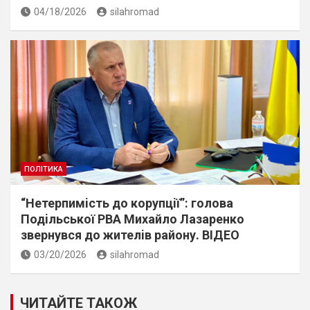
04/18/2026
silahromad
ПОЛІТИКА
“Нетерпимiсть до корупцiї”: голова
Подiльської РВА Михайло Лазаренко
звернувся до жителiв району. ВIДЕО
03/20/2026
silahromad
ЧИТАЙТЕ ТАКОЖ