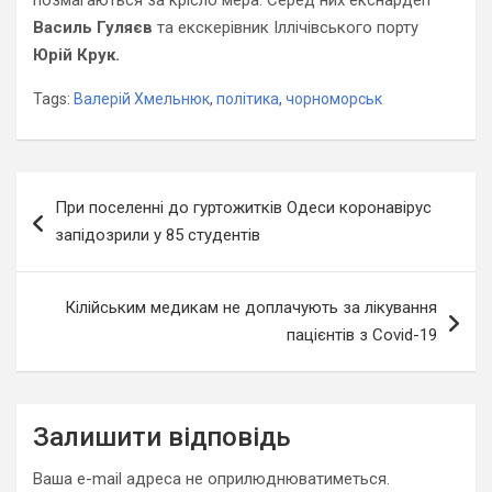
позмагаються за крісло мера. Серед них екснардеп
Василь Гуляєв
та екскерівник Іллічівського порту
Юрій Крук.
Tags:
Валерій Хмельнюк
,
політика
,
чорноморськ
Навігація
При поселенні до гуртожитків Одеси коронавірус
записів
запідозрили у 85 студентів
Кілійським медикам не доплачують за лікування
пацієнтів з Covid-19
Залишити відповідь
Ваша e-mail адреса не оприлюднюватиметься.