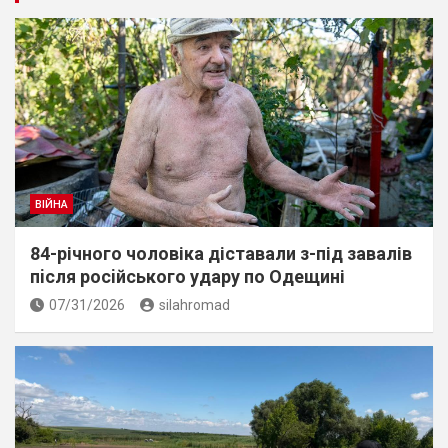
ВІЙНА
84-річного чоловіка діставали з-під завалів
пiсля росiйського удару по Одещині
07/31/2026
silahromad