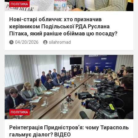
ПОЛІТИКА
Нові-старі обличчя: хто призначив
керівником Подільської РДА Руслана
Пітака, який раніше обіймав цю посаду?
04/20/2026
silahromad
ПОЛІТИКА
Реінтеграція Придністров’я: чому Тирасполь
гальмує діалог? ВІДЕО