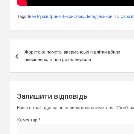
Tags:
Іван Русєв
,
Ірина Вихристюк
,
Лебедівський ліс
,
Саратс
Навігація
Жорстока помста: акерманські підлітки вбили
записів
пенсіонера, а тіло розчленували
Залишити відповідь
Ваша e-mail адреса не оприлюднюватиметься.
Обов’язк
Коментар
*