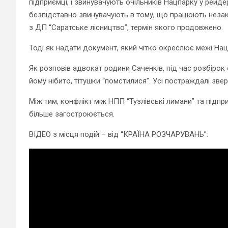
підприємці, і звинувачують очільників Нацпарку у рейде
безпідставно звинувачують в тому, що працюють незако
з ДП “Саратське лісництво”, термін якого продовжено.
Тоді як надати документ, який чітко окреслює межі Нацп
Як розповів адвокат родини Саченків, під час розбірок 
йому нібито, тітушки “помстилися”. Усі постраждалі зве
Між тим, конфлікт між НПП “Тузлівські лимани” та підпр
більше загостроюється.
ВІДЕО з місця подій – від “КРАЇНА РОЗЧАРУВАНЬ”: