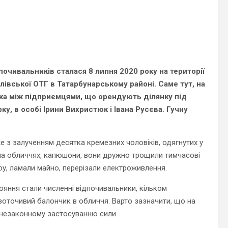
очивальників сталася 8 липня 2020 року на території
злівської ОТГ в Татарбунарському районі. Саме тут, на
йка між підприємцями, що орендують ділянку під
у, в особі Ірини Вихристюк і Івана Русєва. Гучну
е з залученням десятка кремезних чоловіків, одягнутих у
 на обличчях, капюшони, вони дружно трощили тимчасові
ору, ламали майно, перерізали електроживлення.
яння стали численні відпочивальники, кільком
озоточивий балончик в обличчя. Варто зазначити, що на
ли незаконному застосуванню сили.