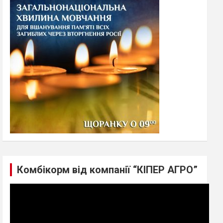
h
Комбікорм від компанії “КІПЕР АГРО”