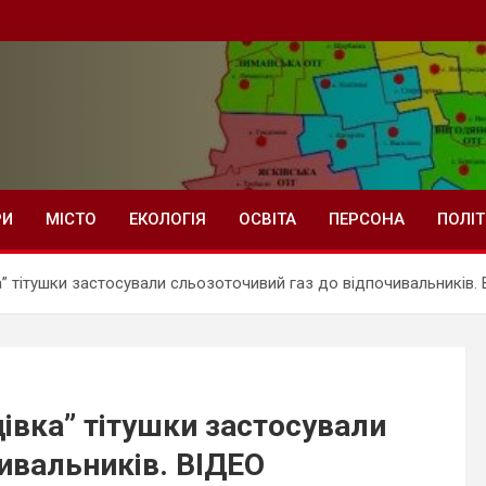
РИ
МІСТО
ЕКОЛОГІЯ
ОСВІТА
ПЕРСОНА
ПОЛІ
” тітушки застосували сльозоточивий газ до відпочивальників.
івка” тітушки застосували
ивальників. ВІДЕО