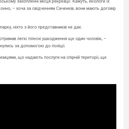
рському захопленні місця рекреації. Кажуть, екологи їх
нно, – хоча за свідченням Саченків, вони мають договір
арку, ніхто з його представників не дає.
отримав легкі тілесні ушкодження ще один чоловік, –
рнулись за допомогою до поліції.
иємцями, що надають послуги на спірній території, ще