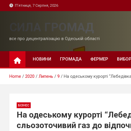
Skip
П’ятниця, 7 Серпня, 2026
to
content
СИЛА ГРОМАД
все про децентралізацію в Одеській області
НОВИНИ
ГРОМАДА
ФЕРМЕР
ВИБО
Home
2020
Липень
9
На одеському курорті “Лебедівка
БІЗНЕС
На одеському курорті “Лебед
сльозоточивий газ до відпоч