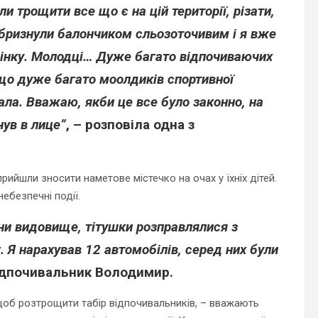
и трощити все що є на цій території, різати,
і бризнули балончиком сльозоточивим і я вже
жінку. Молодці… Дуже багато відпочиваючих
и що дуже багато моолдиків спортивної
мала. Вважаю, якби це все було законно, на
нув в лице”
, – розповіла одна з
рийшли зносити наметове містечко на очах у їхніх дітей.
ебезпечні події.
їни видовище, тітушки розправлялися з
 Я нарахував 12 автомобілів, серед них були
ідпочивальник Володимир.
 щоб розтрощити табір відпочивальників, – вважають