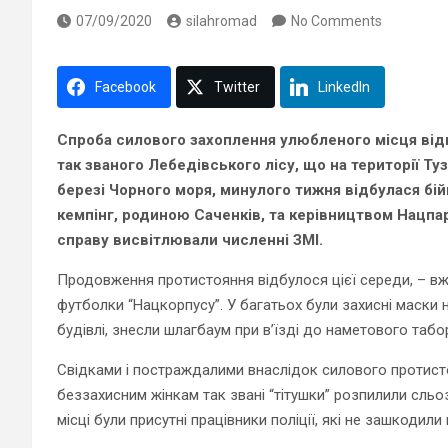
07/09/2020
silahromad
No Comments
Facebook
Twitter
LinkedIn
Спроба силового захоплення улюбленого місця відп
так званого Лебедівського лісу, що на території Ту
березі Чорного моря, минулого тижня відбулася бі
кемпінг, родиною Саченків, та керівництвом Нацпарк
справу висвітлювали численні ЗМІ.
Продовження протистояння відбулося цієї середи, – вж
футболки “Нацкорпусу”. У багатьох були захисні маски
будівлі, знесли шлагбаум при в’їзді до наметового таб
Свідками і постраждалими внаслідок силового протисто
беззахисним жінкам так звані “тітушки” розпилили сль
місці були присутні працівники поліції, які не зашкоди