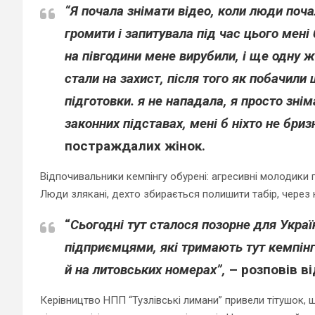
“Я почала знімати відео, коли люди почал
громити і запитувала під час цього мен
на півгодини мене вирубили, і ще одну 
стали на захист, після того як побачил
підготовки. я не нападала, я просто зні
законних підставах, мені б ніхто не бриз
постраждалих жінок.
Відпочивальники кемпінгу обурені: агресивні молодики п
Люди злякані, дехто збирається полишити табір, через н
“
Сьогодні тут сталося позорне для Укра
підприємцями, які тримають тут кемпінг.
й на литовських номерах”,
– розповів в
Керівництво НПП “Тузлівські лимани” привели тітушок,