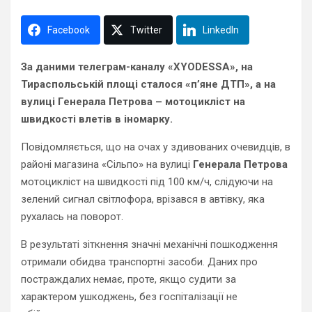
Facebook
Twitter
LinkedIn
За даними телеграм-каналу «XYODESSA», на
Тираспольській площі сталося «п’яне ДТП», а на
вулиці Генерала Петрова – мотоцикліст на
швидкості влетів в іномарку.
Повідомляється, що на очах у здивованих очевидців, в
районі магазина «Сільпо» на вулиці
Генерала Петрова
мотоцикліст на швидкості під 100 км/ч, слідуючи на
зелений сигнал світлофора, врізався в автівку, яка
рухалась на поворот.
В результаті зіткнення значні механічні пошкодження
отримали обидва транспортні засоби. Даних про
постраждалих немає, проте, якщо судити за
характером ушкоджень, без госпіталізації не