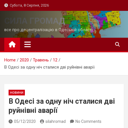
Skip
Субота, 8 Серпня, 2026
to
content
СИЛА ГРОМАД
все про децентралізацію в Одеській області
Home
2020
Травень
12
В Одесі за одну ніч сталися дві руйнівні аварії
НОВИНИ
В Одесі за одну ніч сталися дві
руйнівні аварії
05/12/2020
silahromad
No Comments