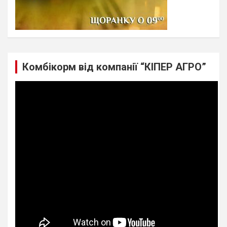
Комбікорм від компанії “КІПЕР АГРО”