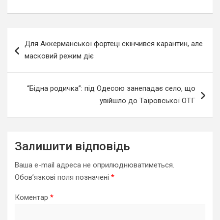
Навігація
Для Аккерманської фортеці скінчився карантин, але
записів
масковий режим діє
“Бідна родичка”: під Одесою занепадає село, що
увійшло до Таїровської ОТГ
Залишити відповідь
Ваша e-mail адреса не оприлюднюватиметься.
Обов’язкові поля позначені
*
Коментар
*