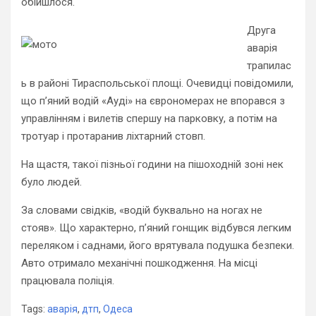
обійшлося.
Друга
аварія
трапилас
ь в районі Тираспольської площі. Очевидці повідомили,
що п’яний водій «Ауді» на єврономерах не впорався з
управлінням і вилетів спершу на парковку, а потім на
тротуар і протаранив ліхтарний стовп.
На щастя, такої пізньої години на пішоходній зоні нек
було людей.
За словами свідків, «водій буквально на ногах не
стояв». Що характерно, п’яний гонщик відбувся легким
переляком і саднами, його врятувала подушка безпеки.
Авто отримало механічні пошкодження. На місці
працювала поліція.
Tags:
аварія
,
дтп
,
Одеса