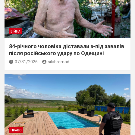
ВІЙНА
84-річного чоловіка діставали з-під завалів
пiсля росiйського удару по Одещині
07/31/2026
silahromad
ПРАВО