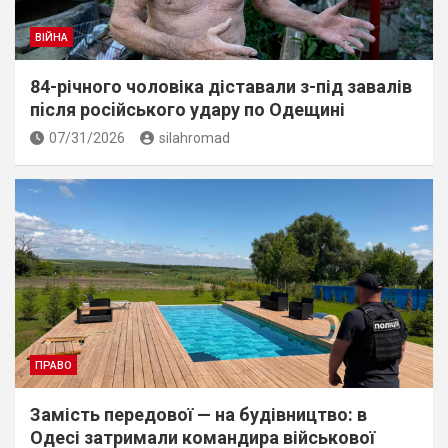
ВІЙНА
84-річного чоловіка діставали з-під завалів
пiсля росiйського удару по Одещині
07/31/2026
silahromad
ПРАВО
Замість передової — на будівництво: в
Одесі затримали командира військової