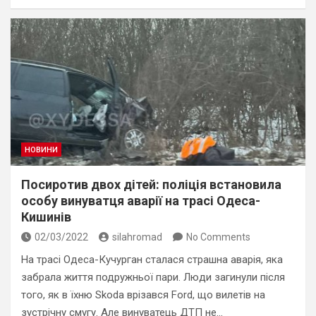
НОВИНИ
Посиротив двох дітей: поліція встановила
особу винуватця аварії на трасі Одеса-
Кишинів
02/03/2022
silahromad
No Comments
На трасі Одеса-Кучурган сталася страшна аварія, яка
забрала життя подружньої пари. Люди загинули після
того, як в їхню Skoda врізався Ford, що вилетів на
зустрічну смугу. Але винуватець ДТП не…