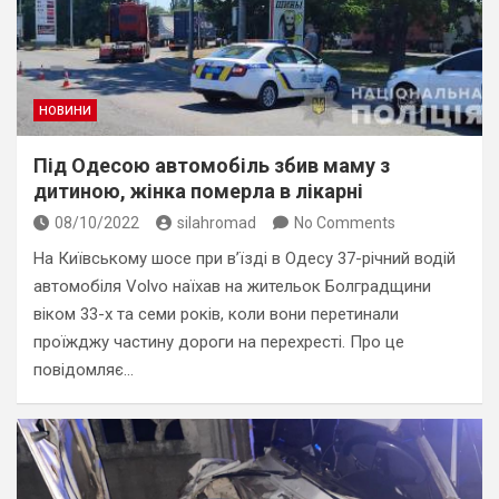
НОВИНИ
Під Одесою автомобіль збив маму з
дитиною, жінка померла в лікарні
08/10/2022
silahromad
No Comments
На Київському шосе при в’їзді в Одесу 37-річний водій
автомобіля Volvo наїхав на жительок Болградщини
віком 33-х та семи років, коли вони перетинали
проїжджу частину дороги на перехресті. Про це
повідомляє…