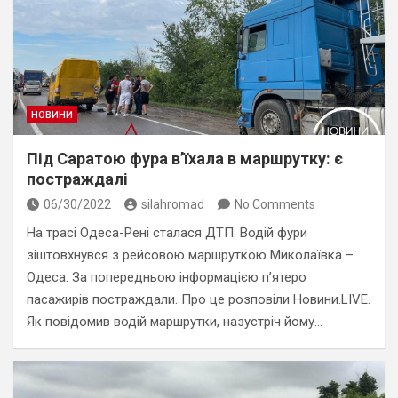
НОВИНИ
Під Саратою фура в’їхала в маршрутку: є
постраждалі
06/30/2022
silahromad
No Comments
На трасі Одеса-Рені сталася ДТП. Водій фури
зіштовхнувся з рейсовою маршруткою Миколаївка –
Одеса. За попередньою інформацією п’ятеро
пасажирів постраждали. Про це розповіли Новини.LIVE.
Як повідомив водій маршрутки, назустріч йому…