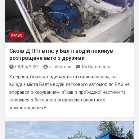
ПРАВО
Скоїв ДТП і втік: у Балті водій покинув
розтрощене авто з друзями
08/05/2022
silahromad
No Comments
3 серпня, близько одинадцятої години вечора, на
виїзді з міста Балта водій легкового автомобіля ВАЗ не
впорався з керуванням, з’їхав з проїжджої частини та
зіткнувся з бетонною огорожею приватного
домоволодіння.В…