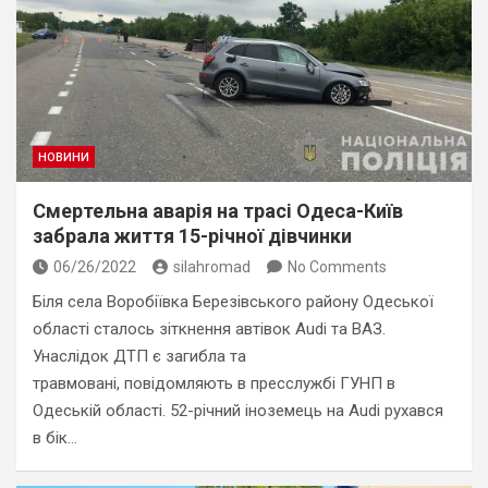
НОВИНИ
Смертельна аварія на трасі Одеса-Київ
забрала життя 15-річної дівчинки
06/26/2022
silahromad
No Comments
Біля села Воробіївка Березівського району Одеської
області сталось зіткнення автівок Audi та ВАЗ.
Унаслідок ДТП є загибла та
травмовані, повідомляють в пресслужбі ГУНП в
Одеській області. 52-річний іноземець на Audi рухався
в бік…