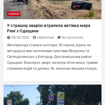
НОВИНИ
У страшну аварію втрапила автівка мера
Рені з Одещини
08/30/2025
silahromad
No Comments
Автопригода сталася сьогодні, 30 серпня, вдень на
автодорозі між населеними пунктами Введенка та
Світлодолинське у Білгород-Дністровському районі
Одещини. Внаслідок аварії загинула літня жінка, травми
отримали водій та дитина. Як зазначає місцева поліція,
…