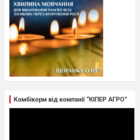
h
Комбікорм від компанії “КІПЕР АГРО”