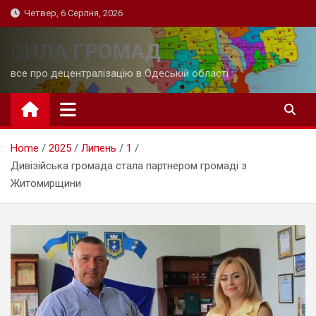
Skip
Четвер, 6 Серпня, 2026
to
content
СИЛА ГРОМАД
все про децентралізацію в Одеській області
Home
2025
Липень
1
Дивізійська громада стала партнером громаді з
Житомирщини