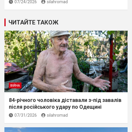
07/24/2026
silahromad
ЧИТАЙТЕ ТАКОЖ
ВІЙНА
84-річного чоловіка діставали з-під завалів
пiсля росiйського удару по Одещині
07/31/2026
silahromad