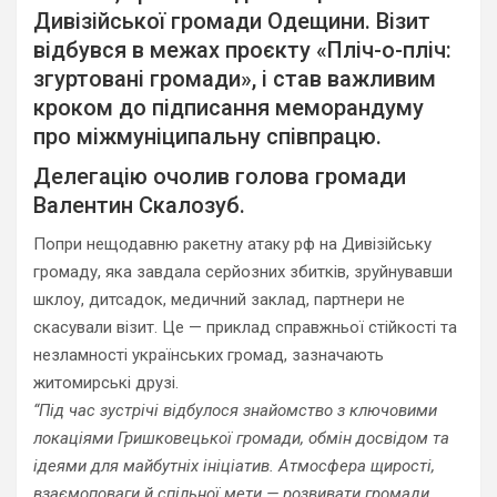
Дивізійської громади Одещини. Візит
відбувся в межах проєкту «Пліч-о-пліч:
згуртовані громади», і став важливим
кроком до підписання меморандуму
про міжмуніципальну співпрацю.
Делегацію очолив голова громади
Валентин Скалозуб.
Попри нещодавню ракетну атаку рф на Дивізійську
громаду, яка завдала серйозних збитків, зруйнувавши
шклоу, дитсадок, медичний заклад, партнери не
скасували візит. Це — приклад справжньої стійкості та
незламності українських громад, зазначають
житомирські друзі.
“Під час зустрічі відбулося знайомство з ключовими
локаціями Гришковецької громади, обмін досвідом та
ідеями для майбутніх ініціатив. Атмосфера щирості,
взаємоповаги й спільної мети — розвивати громади,