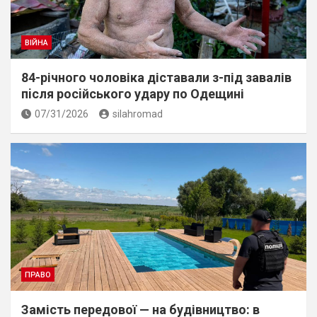
ВІЙНА
84-річного чоловіка діставали з-під завалів
пiсля росiйського удару по Одещині
07/31/2026
silahromad
ПРАВО
Замість передової — на будівництво: в