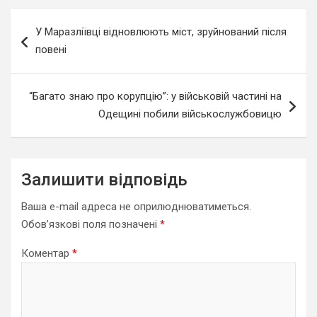
Навігація
У Маразліївці відновлюють міст, зруйнований після
записів
повені
“Багато знаю про корупцію”: у військовій частині на
Одещині побили військослужбовицю
Залишити відповідь
Ваша e-mail адреса не оприлюднюватиметься.
Обов’язкові поля позначені
*
Коментар
*