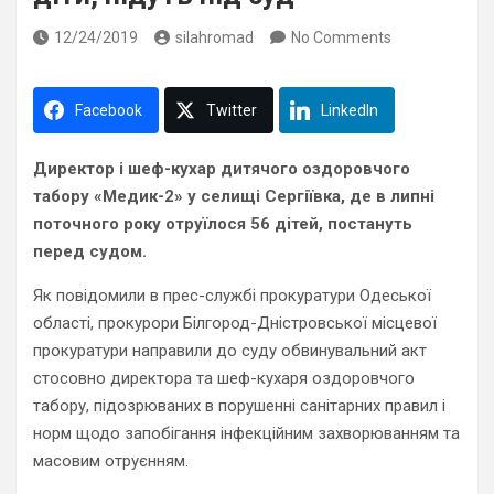
12/24/2019
silahromad
No Comments
Facebook
Twitter
LinkedIn
Директор і шеф-кухар дитячого оздоровчого
табору «Медик-2» у селищі Сергіївка, де в липні
поточного року отруїлося 56 дітей, постануть
перед судом.
Як повідомили в прес-службі прокуратури Одеської
області, прокурори Білгород-Дністровської місцевої
прокуратури направили до суду обвинувальний акт
стосовно директора та шеф-кухаря оздоровчого
табору, підозрюваних в порушенні санітарних правил і
норм щодо запобігання інфекційним захворюванням та
масовим отруєнням.