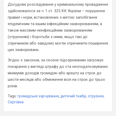
Досудове розслідування у кримінальному провадженні
здійснювалося за ч. 1 ст. 325 КК України – порушення
правил і норм, встановлених з метою запобігання
епідемічним та іншим інфекційним захворюванням, а
також масовим неінфекційним захворюванням
(отруєнням) і боротьби з ними, якщо такі дії
спричинили або завідомо могли спричинити поширення
цих захворювань.
Згідно з законом, за скоєне підозрюваним загрожує
покарання у вигляді штрафу до ста неоподатковуваних
мінімумів доходів громадян або арешту на строк до
шести месяців або обмеження волі на строк до трьох
років.
Tags:
громадське харчування
,
дитячий ткабір
,
отруєння
,
Сергіївка