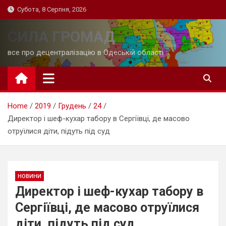
Skip
Субота, 8 Серпня, 2026
to
content
СИЛА ГРОМАД
все про децентралізацію в Одеській області
Home
2019
Грудень
24
Директор і шеф-кухар табору в Сергіївці, де масово
отруїлися діти, підуть під суд
НОВИНИ
Директор і шеф-кухар табору в
Сергіївці, де масово отруїлися
діти, підуть під суд