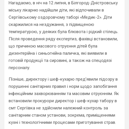
Нагадаємо, в ніч на 12 липня, в Білгород-Дністровську
міську лікарню надійшли діти, які відпочивали в
Сергіївському оздоровчому таборі «Медик-2». Діти
скаржилися на нездужання, з підвищеною
температурою, у деяких була блювота і рідкий стілець.
Після проведення ряду експертиз, фахівці встановили,
що причиною масового отруєння дітей була
дизентерійна і синьогнійна паличка, які виявили в
готовій продукції та сировині, а також на спецодязі
персоналу.
Пізніше, директору і шеф-кухарю пред’явили підозру в
порушенні санітарних правил і норм щодо запобігання
інфекційним захворюванням та масовим отруєнням. Як
встановили прокурори директор і шеф-кухар табору в
смт Сергіївка не здійснили належний контроль за
санітарним станом установи, зокрема, приміщеннями
кухні і технологічними процесами приготування страв.