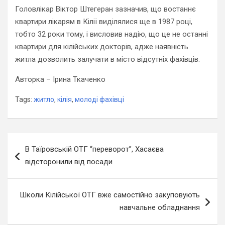
Головлікар Віктор Штегеран зазначив, що востаннє
квартири лікарям в Кілії виділялися ще в 1987 році,
тобто 32 роки тому, і висловив надію, що це не останні
квартири для кілійських докторів, адже наявність
житла дозволить залучати в місто відсутніх фахівців.
Авторка – Ірина Ткаченко
Tags:
житло
,
кілія
,
молоді фахівці
Навігація
В Таїровській ОТГ “переворот”, Хасаєва
записів
відсторонили від посади
Школи Кілійської ОТГ вже самостійно закуповують
навчальне обладнання