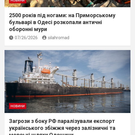
НОВИНИ
2500 років під ногами: на Приморському
бульварі в Одесі розкопали античні
оборонні мури
07/26/2026
silahromad
НОВИНИ
Загрози з боку РФ паралізували експорт
українського збіжжя через залізничні та
морські шляхи Одещини