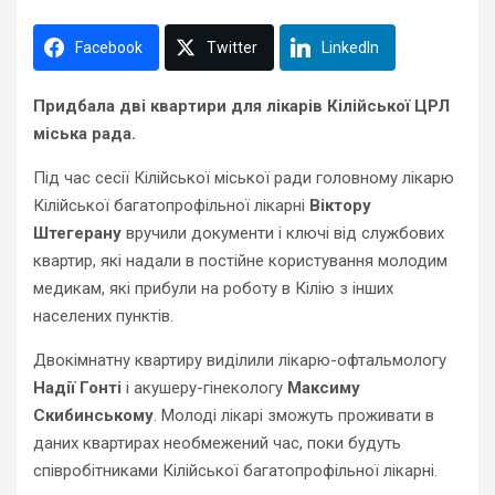
Facebook
Twitter
LinkedIn
Придбала дві квартири для лікарів Кілійської ЦРЛ
міська рада.
Під час сесії Кілійської міської ради головному лікарю
Кілійської багатопрофільної лікарні
Віктору
Штегерану
вручили документи і ключі від службових
квартир, які надали в постійне користування молодим
медикам, які прибули на роботу в Кілію з інших
населених пунктів.
Двокімнатну квартиру виділили лікарю-офтальмологу
Надії Гонті
і акушеру-гінекологу
Максиму
Скибинському
. Молоді лікарі зможуть проживати в
даних квартирах необмежений час, поки будуть
співробітниками Кілійської багатопрофільної лікарні.