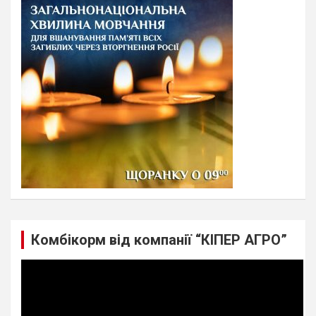
h
Комбікорм від компанії “КІПЕР АГРО”