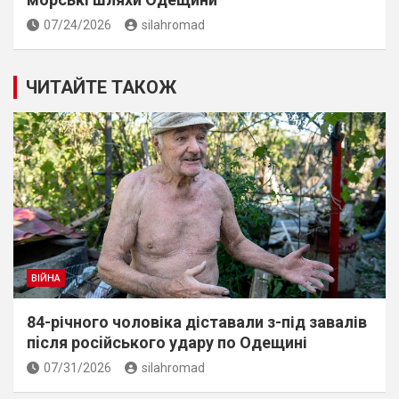
07/24/2026
silahromad
ЧИТАЙТЕ ТАКОЖ
ВІЙНА
84-річного чоловіка діставали з-під завалів
пiсля росiйського удару по Одещині
07/31/2026
silahromad