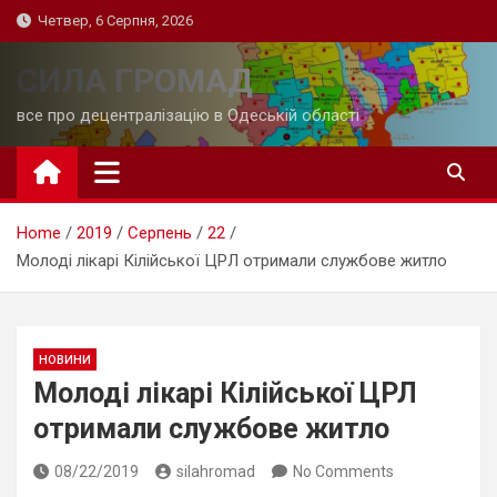
Skip
Четвер, 6 Серпня, 2026
to
content
СИЛА ГРОМАД
все про децентралізацію в Одеській області
Home
2019
Серпень
22
Молоді лікарі Кілійської ЦРЛ отримали службове житло
НОВИНИ
Молоді лікарі Кілійської ЦРЛ
отримали службове житло
08/22/2019
silahromad
No Comments