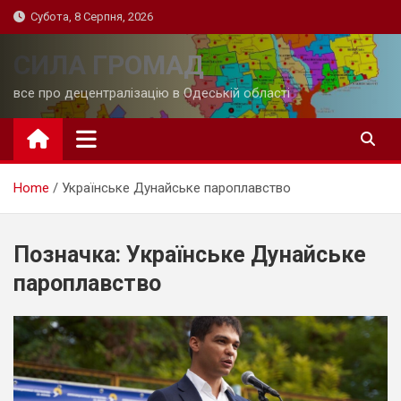
Skip
Субота, 8 Серпня, 2026
to
content
СИЛА ГРОМАД
все про децентралізацію в Одеській області
Home
Українське Дунайське пароплавство
Позначка:
Українське Дунайське
пароплавство