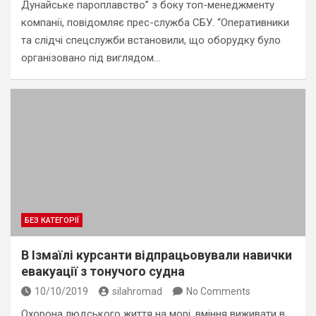
Дунайське пароплавство” з боку топ-менеджменту
компанії, повідомляє прес-служба СБУ. “Оперативники
та слідчі спецслужби встановили, що оборудку було
організовано під виглядом…
БЕЗ КАТЕГОРІЇ
В Ізмаїлі курсанти відпрацьовували навички
евакуації з тонучого судна
10/10/2019
silahromad
No Comments
Охорона людського життя на морі, вміння виживати в