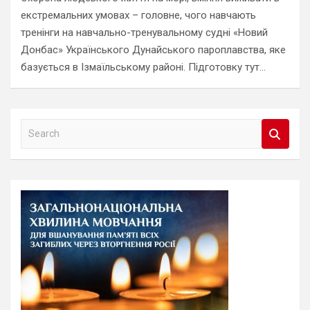
екстремальних умовах – головне, чого навчають
тренінги на навчально-тренувальному судні «Новий
Донбас» Українського Дунайського пароплавства, яке
базується в Ізмаїльському районі. Підготовку тут…
S
e
a
r
c
h