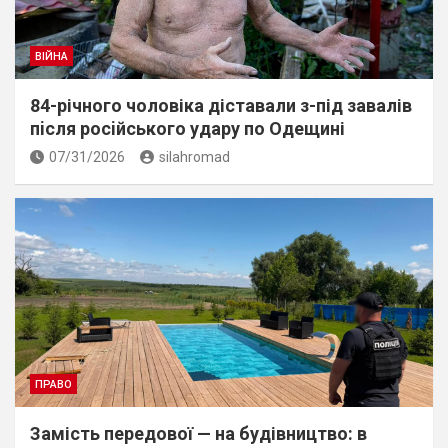
ВІЙНА
84-річного чоловіка діставали з-під завалів
пiсля росiйського удару по Одещині
07/31/2026
silahromad
ПРАВО
Замість передової — на будівництво: в