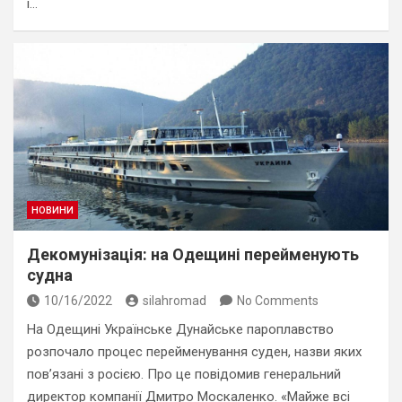
і…
НОВИНИ
Декомунізація: на Одещині перейменують
судна
10/16/2022
silahromad
No Comments
На Одещині Українське Дунайське пароплавство
розпочало процес перейменування суден, назви яких
пов’язані з росією. Про це повідомив генеральний
директор компанії Дмитро Москаленко. «Майже всі