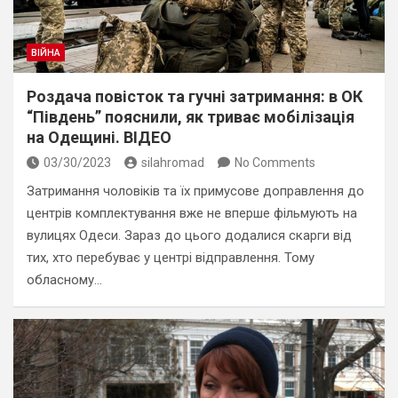
ВІЙНА
Роздача повісток та гучні затримання: в ОК
“Південь” пояснили, як триває мобілізація
на Одещині. ВІДЕО
03/30/2023
silahromad
No Comments
Затримання чоловіків та їх примусове доправлення до
центрів комплектування вже не вперше фільмують на
вулицях Одеси. Зараз до цього додалися скарги від
тих, хто перебуває у центрі відправлення. Тому
обласному…