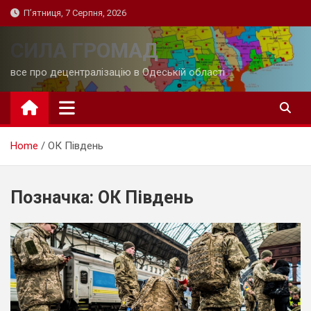
Skip
П’ятниця, 7 Серпня, 2026
to
content
СИЛА ГРОМАД
все про децентралізацію в Одеській області
Home
ОК Південь
Позначка:
ОК Південь