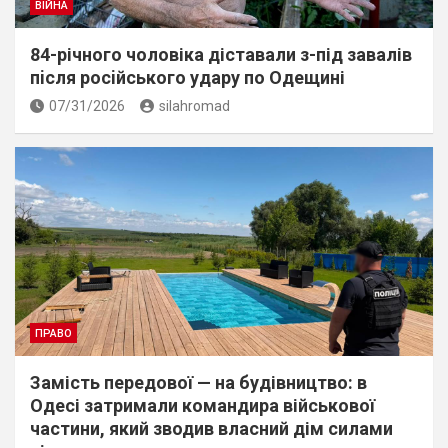
ВІЙНА
84-річного чоловіка діставали з-під завалів
пiсля росiйського удару по Одещині
07/31/2026
silahromad
ПРАВО
Замість передової — на будівництво: в
Одесі затримали командира військової
частини, який зводив власний дім силами