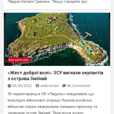
Півдня Наталя Гуменюк. “Якщо говорити про…
БЕЗ КАТЕГОРІЇ
«Жест доброї волі»: ЗСУ вигнали окупантів
з острова Зміїний
06/30/2022
silahromad
No Comments
30 червня вранці в ОК «Південь» повідомили, що
внаслідок військової операції України російські
військові спішно евакуювали залишки гарнізону та
залишили острів Зміїний. “Внаслідок вдало