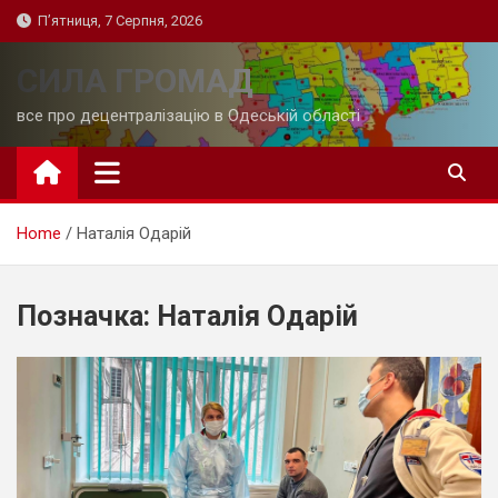
Skip
П’ятниця, 7 Серпня, 2026
to
content
СИЛА ГРОМАД
все про децентралізацію в Одеській області
Home
Наталія Одарій
Позначка:
Наталія Одарій