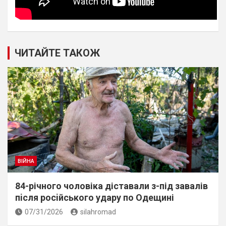
ЧИТАЙТЕ ТАКОЖ
ВІЙНА
84-річного чоловіка діставали з-під завалів
пiсля росiйського удару по Одещині
07/31/2026
silahromad