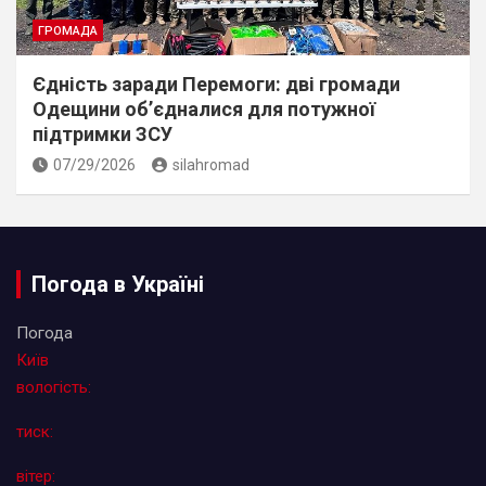
ГРОМАДА
Єдність заради Перемоги: дві громади
Одещини об’єдналися для потужної
підтримки ЗСУ
07/29/2026
silahromad
Погода в Україні
Погода
Київ
вологість:
тиск:
вітер: