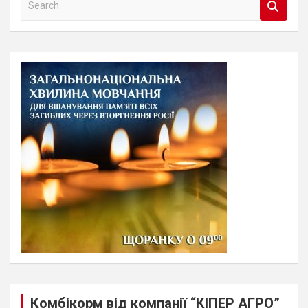
e
a
r
c
h
Комбікорм від компанії “КІПЕР АГРО”