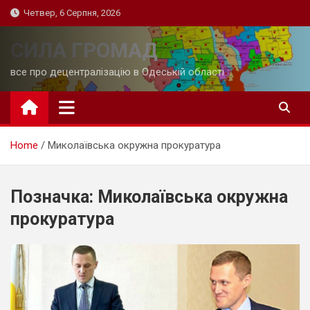
Skip
Четвер, 6 Серпня, 2026
to
content
СИЛА ГРОМАД
все про децентралізацію в Одеській області
Home
Миколаївська окружна прокуратура
Позначка:
Миколаївська окружна
прокуратура