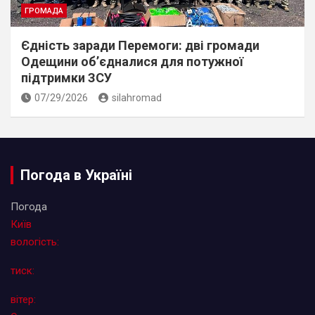
ГРОМАДА
Єдність заради Перемоги: дві громади
Одещини об’єдналися для потужної
підтримки ЗСУ
07/29/2026
silahromad
Погода в Україні
Погода
Київ
вологість:
тиск:
вітер: