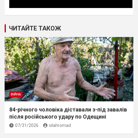
ЧИТАЙТЕ ТАКОЖ
ВІЙНА
84-річного чоловіка діставали з-під завалів
пiсля росiйського удару по Одещині
07/31/2026
silahromad