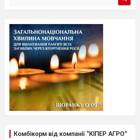
e
a
r
c
h
Комбікорм від компанії “КІПЕР АГРО”