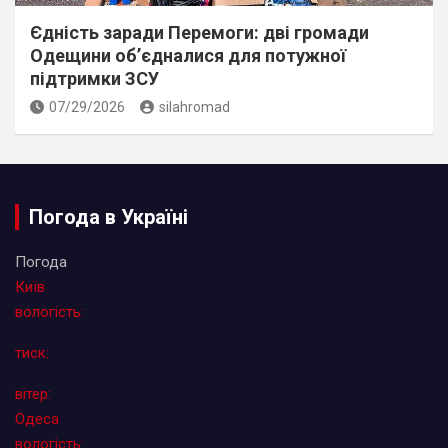
Єдність заради Перемоги: дві громади
Одещини об’єдналися для потужної
підтримки ЗСУ
07/29/2026
silahromad
Погода в Україні
Погода
Київ
вологість:
тиск:
вітер:
Одеса
вологість: