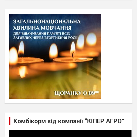
a
r
c
h
Комбікорм від компанії “КІПЕР АГРО”