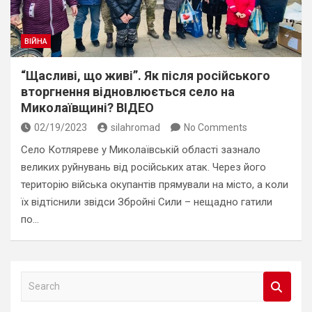
ВІЙНА
“Щасливі, що живі”. Як після російського
вторгнення відновлюється село на
Миколаївщині? ВІДЕО
02/19/2023
silahromad
No Comments
Село Котляреве у Миколаївській області зазнало
великих руйнувань від російських атак. Через його
територію війська окупантів прямували на місто, а коли
їх відтіснили звідси Збройні Сили – нещадно гатили
по…
S
e