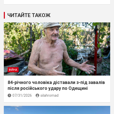
ЧИТАЙТЕ ТАКОЖ
ВІЙНА
84-річного чоловіка діставали з-під завалів
пiсля росiйського удару по Одещині
07/31/2026
silahromad