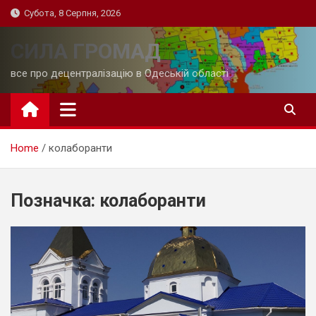
Skip
Субота, 8 Серпня, 2026
to
content
СИЛА ГРОМАД
все про децентралізацію в Одеській області
Home
колаборанти
Позначка:
колаборанти