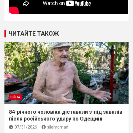
ЧИТАЙТЕ ТАКОЖ
ВІЙНА
84-річного чоловіка діставали з-під завалів
пiсля росiйського удару по Одещині
07/31/2026
silahromad