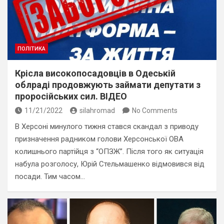
ПОЛІТИКА
Крісла високопосадовців в Одеській
облраді продовжують займати депутати з
проросійських сил. ВІДЕО
11/21/2022
silahromad
No Comments
В Херсоні минулого тижня стався скандал з приводу
призначення радником голови Херсонської ОВА
колишнього партійця з “ОПЗЖ”. Після того як ситуація
набула розголосу, Юрій Стельмашенко відмовився від
посади. Тим часом…