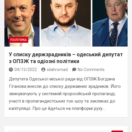
ПОЛІТИКА
У списку держзрадників – одеський депутат
з ОПЗЖ та одіозні політики
04/15/2022
silahromad
No Comments
Депутата Одеської міської ради від ОПЗЖ Богдана
Гіганова внесли до списку державних зрадників. Його
звинувачують у системній проросійській пропаганді,
участі в пропагандистських ток-шоу та закликах до
капітуляції. Про це йдеться на платформі руху…