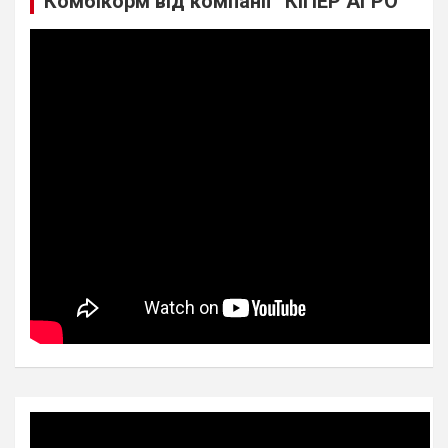
Комбікорм від компанії “КІПЕР АГРО”