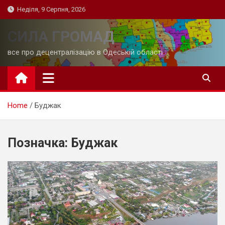
Skip
Неділя, 9 Серпня, 2026
to
content
СИЛА ГРОМАД
все про децентралізацію в Одеській області
Home
Буджак
Позначка:
Буджак