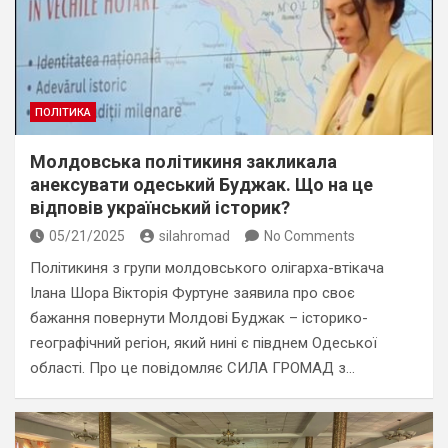
ПОЛІТИКА
Молдовська політикиня закликала
анексувати одеський Буджак. Що на це
відповів український історик?
05/21/2025
silahromad
No Comments
Політикиня з групи молдовського олігарха-втікача
Ілана Шора Вікторія Фуртуне заявила про своє
бажання повернути Молдові Буджак – історико-
географічний регіон, який нині є півднем Одеської
області. Про це повідомляє СИЛА ГРОМАД з…