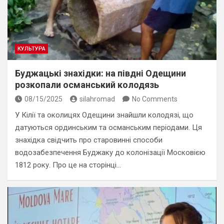
КУЛЬТУРА
Буджацькі знахідки: на півдні Одещини
розкопали османський колодязь
08/15/2025
silahromad
No Comments
У Кілії та околицях Одещини знайшли колодязі, що
датуються ординським та османським періодами. Ця
знахідка свідчить про старовинні способи
водозабезпечення Буджаку до колонізації Московією
1812 року. Про це на сторінці…