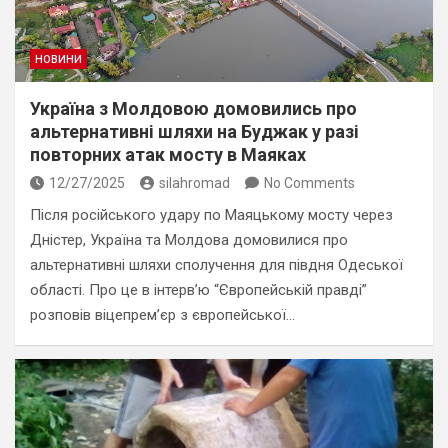
НОВИНИ
Україна з Молдовою домовились про
альтернативні шляхи на Буджак у разі
повторних атак мосту в Маяках
12/27/2025
silahromad
No Comments
Після російського удару по Маяцькому мосту через
Дністер, Україна та Молдова домовилися про
альтернативні шляхи сполучення для півдня Одеської
області. Про це в інтервʼю “Європейській правді”
розповів віцепремʼєр з європейської…