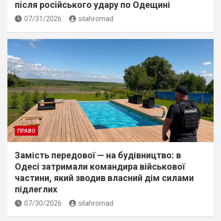
пiсля росiйського удару по Одещині
07/31/2026
silahromad
ПРАВО
Замість передової — на будівництво: в
Одесі затримали командира військової
частини, який зводив власний дім силами
підлеглих
07/30/2026
silahromad