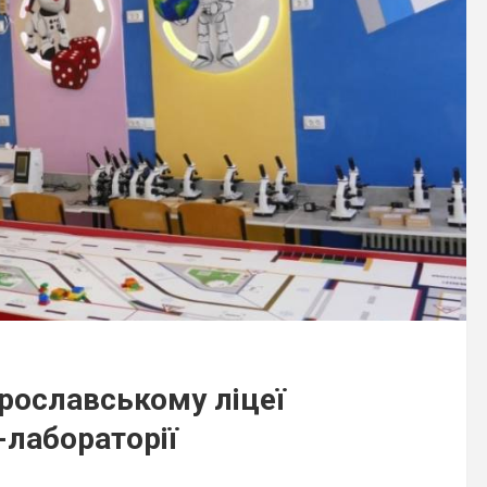
брославському ліцеї
-лабораторії