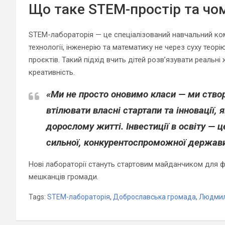
Що таке STEM-простір та чо
STEM-лабораторія — це спеціалізований навчальний ком
технології, інженерію та математику не через суху тео
проєктів. Такий підхід вчить дітей розв’язувати реальні
креативність.
«Ми не просто оновимо класи — ми ство
втілювати власні стартапи та інновації, 
дорослому житті. Інвестиції в освіту —
сильної, конкурентоспроможної держави
Нові лабораторії стануть стартовим майданчиком для 
мешканців громади.
Tags:
STEM-лабораторія
,
Доброславська громада
,
Людмил