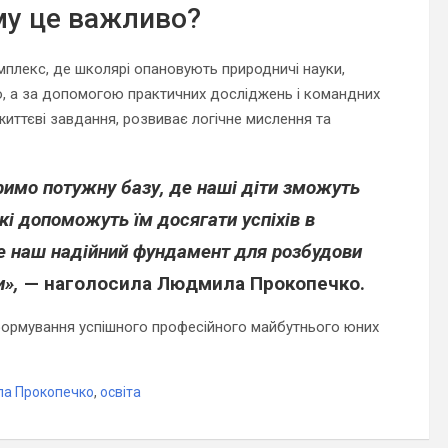
му це важливо?
плекс, де школярі опановують природничі науки,
рію, а за допомогою практичних досліджень і командних
 життєві завдання, розвиває логічне мислення та
римо потужну базу, де наші діти зможуть
які допоможуть їм досягати успіхів в
 це наш надійний фундамент для розбудови
»,
— наголосила Людмила Прокопечко.
формування успішного професійного майбутнього юних
а Прокопечко
,
освіта