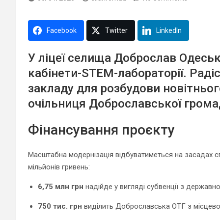
Facebook
Twitter
LinkedIn
У ліцеї селища Доброслав Одеськ
кабінети-STEM-лабораторії. Радіс
закладу для розбудови новітньог
очільниця Доброславської гром
Фінансування проєкту
Масштабна модернізація відбуватиметься на засадах спі
мільйонів гривень:
6,75 млн грн
надійде у вигляді субвенції з державн
750 тис. грн
виділить Доброславська ОТГ з місцев