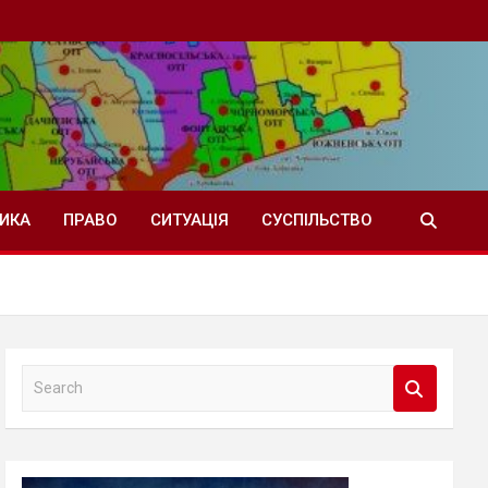
ТИКА
ПРАВО
СИТУАЦІЯ
СУСПІЛЬСТВО
S
e
a
r
c