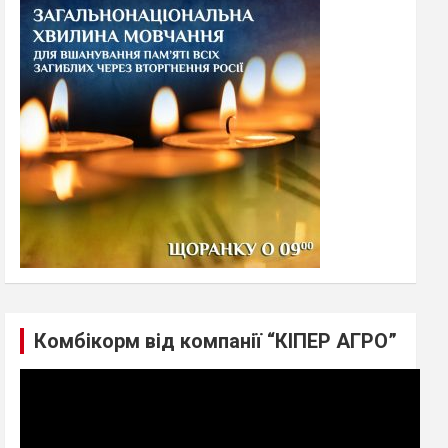
h
Комбікорм від компанії “КІПЕР АГРО”