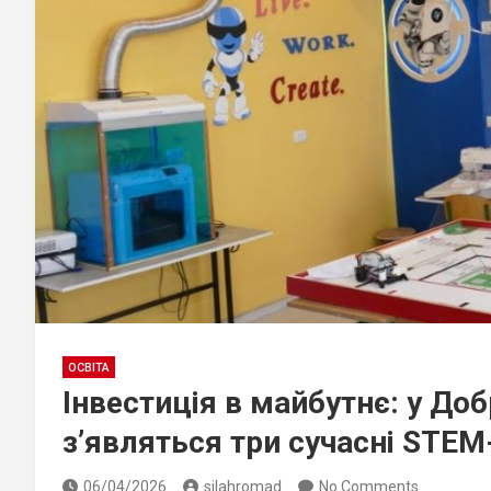
ОСВІТА
Інвестиція в майбутнє: у До
з’являться три сучасні STEM
06/04/2026
silahromad
No Comments