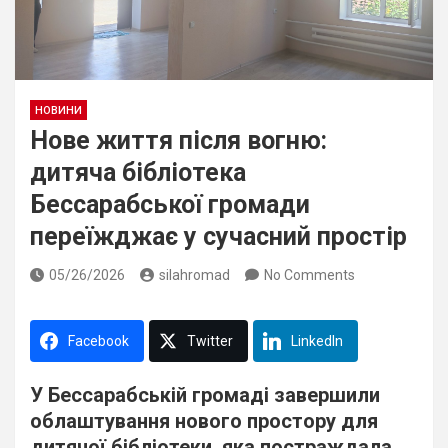
НОВИНИ
Нове життя після вогню:
дитяча бібліотека
Бессарабської громади
переїжджає у сучасний простір
05/26/2026
silahromad
No Comments
Facebook
Twitter
LinkedIn
У Бессарабській громаді завершили
облаштування нового простору для
дитячої бібліотеки, яка постраждала