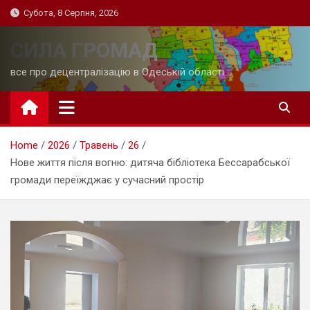
Skip
Субота, 8 Серпня, 2026
to
content
СИЛА ГРОМАД
все про децентралізацію в Одеській області
Home
2026
Травень
26
Нове життя після вогню: дитяча бібліотека Бессарабської
громади переїжджає у сучасний простір