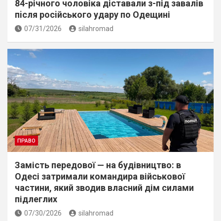
84-річного чоловіка діставали з-під завалів
пiсля росiйського удару по Одещині
07/31/2026
silahromad
ПРАВО
Замість передової — на будівництво: в
Одесі затримали командира військової
частини, який зводив власний дім силами
підлеглих
07/30/2026
silahromad