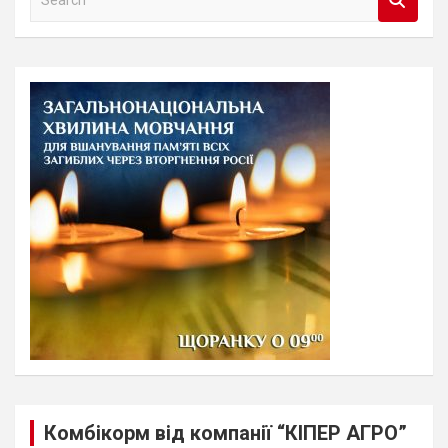
e
a
r
c
h
Комбікорм від компанії “КІПЕР АГРО”