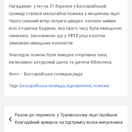
Нагадаємо: у ніч на 31 березня у Бессарабській
громаді сталася масштабна пожежа у місцевому ліцеї.
Через сильний вітер полум’я швидко охопило майже
всю історичну будівлю, яка свого часу була німецькою
гімназією, заснованою ще у
1912
році коштом
заможних німецьких колоністів.
Унаслідок пожежі були знищені спортивна зала,
інклюзивно-ресурсний центр та дитяча бібліотека.
Фото – Бессарабська селищна рада
Tags:
Бессарабська громада
,
відновлення
,
пожежа
Навігація
Разом до перемоги: у Трапівському ліцеї пройшов
записів
благодійний ярмарок на підтримку воїна-випускника