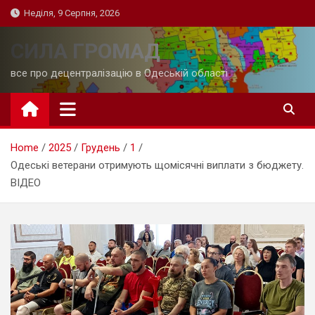
Skip
Неділя, 9 Серпня, 2026
to
content
СИЛА ГРОМАД
все про децентралізацію в Одеській області
Home
2025
Грудень
1
Одеські ветерани отримують щомісячні виплати з бюджету.
ВІДЕО