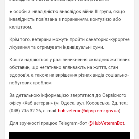
● особи з інвалідністю внаслідок війни ІІІ групи, якщо
інвалідність пов’язана з пораненням, контузією або
каліцтвом.
Крім того, ветерани можуть пройти санаторно-курортне
лікування та отримувати індивідуальні суми.
Кошти надаються у разі виникнення складних життєвих
обставин, що негативно впливають на життя, стан
здоров’я, а також на вирішення різних видів соціально-
побутових проблем.
За детальною інформацією звертатися до Сервісного
офісу «Хаб ветеран» (м. Одеса, вул. Косовська, 2д, тел.:
(048) 705 32 26; e-mail:
hub.veteran@dpsp.omr.gov.ua
).
Для зручності працює Telegram-бот
@HubVeteranBot
.