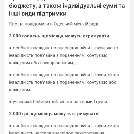
бюджету, а також індивідуальні суми та
інші види підтримки.
Про це повідомили в Одеській міській раді.
3 000 гривень щомісяця можуть отримувати:
● особи з інвалідністю внаслідок війни І групи, якщо
інвалідність пов’язана з пораненням, контузією,
каліцтвом або захворюванням;
● особи з інвалідністю внаслідок війни ІІ групи, якщо
інвалідність пов’язана з пораненням, контузією або
каліцтвом;
● учасники бойових дій, які є інвалідами І групи.
2.000 грн щомісяця можуть отримувати:
● особи з інвалідністю внаслідок війни ІІ групи, якщо
інвалідність настала внаслідок захворювання;