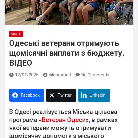
МІСТО
Одеські ветерани отримують
щомісячні виплати з бюджету.
ВІДЕО
12/01/2025
silahromad
No Comments
Facebook
Twitter
LinkedIn
В Одесі реалізується Міська цільова
програма «
Ветеран Одеси
», в рамках
якої ветерани можуть отримувати
щомісячну допомогу з міського