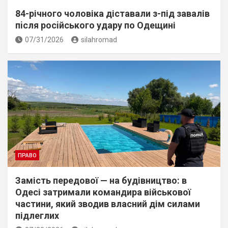
84-річного чоловіка діставали з-під завалів
пiсля росiйського удару по Одещині
07/31/2026
silahromad
ПРАВО
Замість передової — на будівництво: в
Одесі затримали командира військової
частини, який зводив власний дім силами
підлеглих