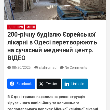
ЗДОРОВ"Я
МІСТО
200-річну будівлю Єврейської
лікарні в Одесі перетворюють
на сучасний медичний центр.
ВІДЕО
08/20/2025
silahromad
No Comments
Facebook
Twitter
LinkedIn
В Одесі триває паралельна реконструкція
хірургічного павільйону та колишнього
господарського корпусу Міської клінічної лікарні