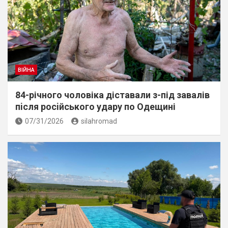
ВІЙНА
84-річного чоловіка діставали з-під завалів
пiсля росiйського удару по Одещині
07/31/2026
silahromad