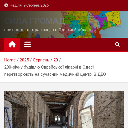
Skip
Неділя, 9 Серпня, 2026
to
content
СИЛА ГРОМАД
все про децентралізацію в Одеській області
Home
2025
Серпень
20
200-річну будівлю Єврейської лікарні в Одесі
перетворюють на сучасний медичний центр. ВІДЕО