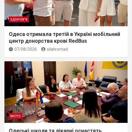
ЗДОРОВ"Я
Одеса отримала третій в Україні мобільний
центр донорства крові RedBus
07/08/2026
silahromad
МІСТО
Одеські школи та лікарні оснастять