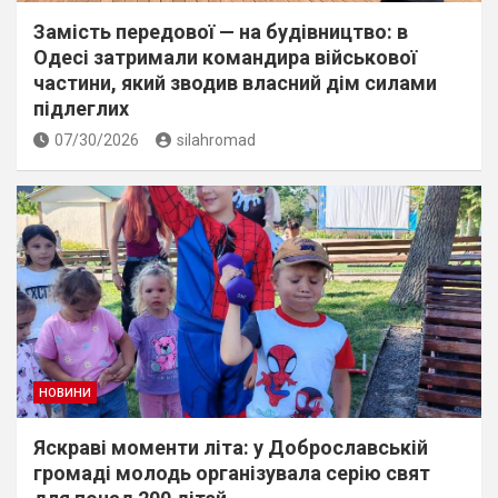
Замість передової — на будівництво: в
Одесі затримали командира військової
частини, який зводив власний дім силами
підлеглих
07/30/2026
silahromad
НОВИНИ
Яскраві моменти літа: у Доброславській
громаді молодь організувала серію свят