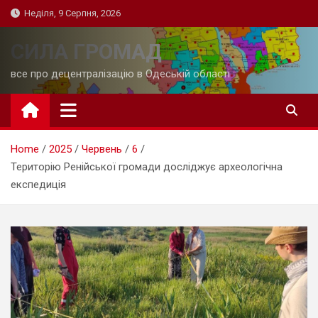
Skip
Неділя, 9 Серпня, 2026
to
content
СИЛА ГРОМАД
все про децентралізацію в Одеській області
Home
2025
Червень
6
Територію Ренійської громади досліджує археологічна
експедиція