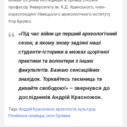
Більше 20 років експедицію в Орлівці очолює
професор Університету ім. К.Д. Ушинського, член-
кореспондент Німецького археологічного інституту
Ігор Бруяко.
«Під час війни це перший археологічний
сезон, в якому знову задіяні наші
студенти-історики в межах щорічної
практики та волонтери з інших
факультетів. Бажаю сенсаційних
знахідок. Торкайтесь таємниць та
дихайте свободою!»
– звернувся до
дослідників Андрій Красножон.
Tags:
Андрій Красножон
,
археологія
,
культура
,
Ренійська громада
,
село Орлівка