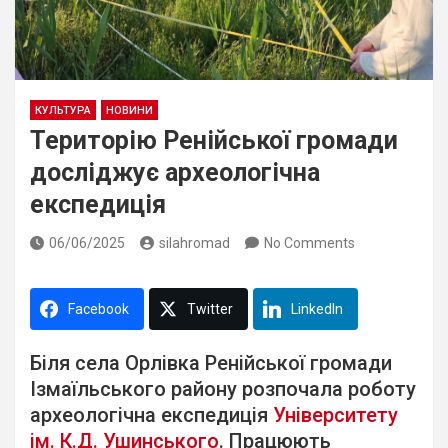
КУЛЬТУРА
НОВИНИ
Територію Ренійської громади
досліджує археологічна
експедиція
06/06/2025
silahromad
No Comments
Facebook
Twitter
LinkedIn
Біля села Орлівка Ренійської громади
Ізмаїльського району розпочала роботу
археологічна експедиція
Університету
ім. К.Д. Ушинського
. Працюють