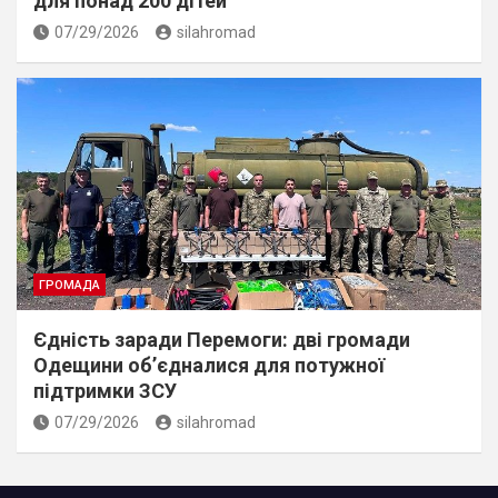
для понад 200 дітей
07/29/2026
silahromad
ГРОМАДА
Єдність заради Перемоги: дві громади
Одещини об’єдналися для потужної
підтримки ЗСУ
07/29/2026
silahromad