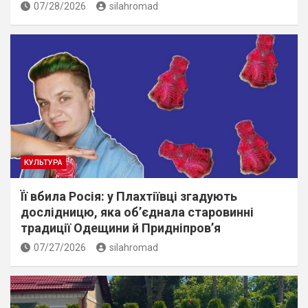
07/28/2026
silahromad
КУЛЬТУРА
Її вбила Росія: у Плахтіївці згадують
дослідницю, яка об’єднала старовинні
традиції Одещини й Придніпров’я
07/27/2026
silahromad