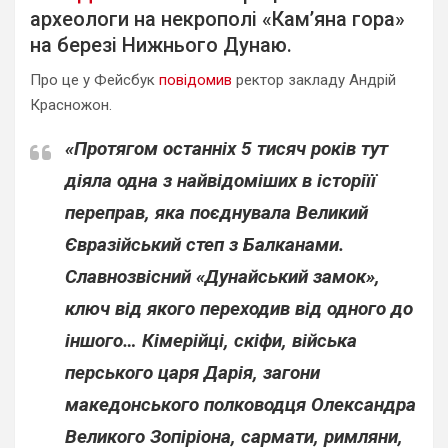
археологи на некрополі «Кам’яна гора»
на березі Нижнього Дунаю.
Про це у Фейсбук
повідомив
ректор закладу Андрій
Красножон.
«Протягом останніх 5 тисяч років тут
діяла одна з найвідоміших в історіїї
переправ, яка поєднувала Великий
Євразійський степ з Балканами.
Славнозвісний «Дунайський замок»,
ключ від якого переходив від одного до
іншого… Кімерійці, скіфи, війська
перського царя Дарія, загони
македонського полководця Олександра
Великого Зопіріона, сармати, римляни,