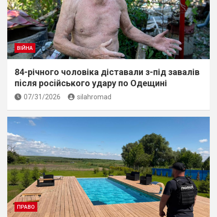
ВІЙНА
84-річного чоловіка діставали з-під завалів
пiсля росiйського удару по Одещині
07/31/2026
silahromad
ПРАВО