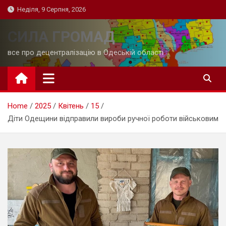
Skip
Неділя, 9 Серпня, 2026
to
content
СИЛА ГРОМАД
все про децентралізацію в Одеській області
Home
2025
Квітень
15
Діти Одещини відправили вироби ручної роботи військовим