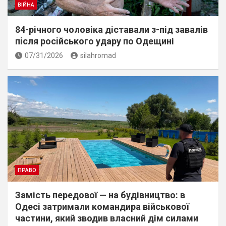
ВІЙНА
84-річного чоловіка діставали з-під завалів
пiсля росiйського удару по Одещині
07/31/2026
silahromad
ПРАВО
Замість передової — на будівництво: в
Одесі затримали командира військової
частини, який зводив власний дім силами