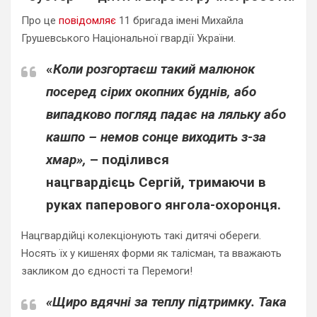
Про це
повідомляє
11 бригада імені Михайла
Грушевського Національної гвардії України.
«
Коли розгортаєш такий малюнок
посеред сірих окопних буднів, або
випадково погляд падає на ляльку або
кашпо – немов сонце виходить з-за
хмар»,
– поділився
нацгвардієць
Сергій,
тримаючи в
руках паперового янгола-охоронця.
Нацгвардійці колекціонують такі дитячі обереги.
Носять їх у кишенях форми як талісман, та вважають
закликом до єдності та Перемоги!
«Щиро вдячні за теплу підтримку. Така