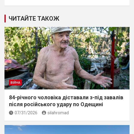
ЧИТАЙТЕ ТАКОЖ
ВІЙНА
84-річного чоловіка діставали з-під завалів
пiсля росiйського удару по Одещині
07/31/2026
silahromad