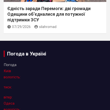
Єдність заради Перемоги: дві громади
Одещини об’єдналися для потужної
підтримки ЗСУ
07/29/2026
silahromad
Погода в Україні
Погода
Київ
вологість:
тиск:
вітер:
Одеса
вологість: