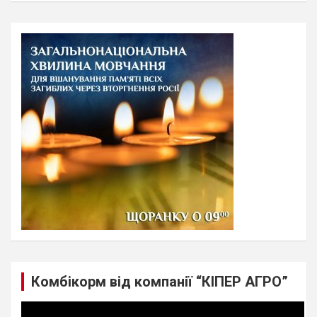
a
r
c
h
Комбікорм від компанії “КІПЕР АГРО”