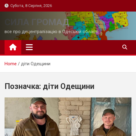
Skip
Субота, 8 Серпня, 2026
to
content
СИЛА ГРОМАД
все про децентралізацію в Одеській області
Home
діти Одещини
Позначка:
діти Одещини