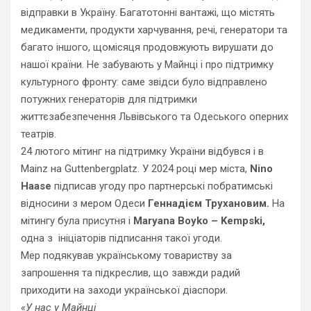
відправки в Україну. Багатотонні вантажі, що містять
медикаменти, продукти харчування, речі, генератори та
багато іншого, щомісяця продовжують вирушати до
нашої країни. Не забувають у Майнці і про підтримку
культурного фронту: саме звідси було відправлено
потужних генераторів для підтримки
життєзабезпечення Львівського та Одеського оперних
театрів.
24 лютого мітинг на підтримку України відбувся і в
Mainz на Guttenbergplatz. У
2024
році мер міста,
Nino
Haase
підписав угоду про партнерські побратимські
відносини з мером Одеси
Геннадієм Трухановим.
На
мітингу була присутня і
Maryana Boyko – Kempski,
одна з ініціаторів підписання такої угоди.
Мер подякував українському товариству за
запрошення та підкреслив, що завжди радий
приходити на заходи української діаспори.
«У нас у Майнці