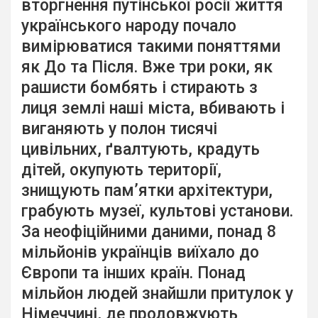
вторгнення путінської росії життя
українського народу почало
вимірюватися такими поняттями
як До та Після. Вже три роки, як
рашисти бомбять і стирають з
лиця землі наші міста, вбивають і
виганяють у полон тисячі
цивільних, ґвалтують, крадуть
дітей, окупують території,
знищують пам’ятки архітектури,
грабують музеї, культові установи.
За неофіційними даними, понад 8
мільйонів українців виїхало до
Європи та інших країн. Понад
мільйон людей знайшли притулок у
Німеччині, де продовжують