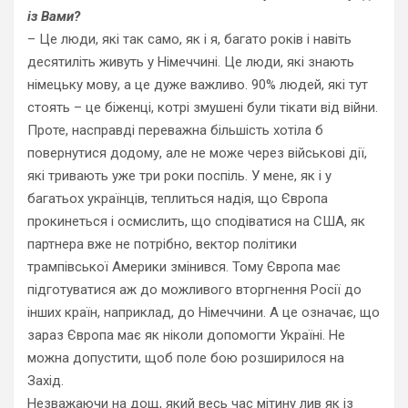
із Вами?
– Це люди, які так само, як і я, багато років і навіть
десятиліть живуть у Німеччині. Це люди, які знають
німецьку мову, а це дуже важливо. 90% людей, які тут
стоять – це біженці, котрі змушені були тікати від війни.
Проте, насправді переважна більшість хотіла б
повернутися додому, але не може через військові дії,
які тривають уже три роки поспіль. У мене, як і у
багатьох українців, теплиться надія, що Європа
прокинеться і осмислить, що сподіват
и
ся на США, як
партнера вже не потрібно, вектор політики
трампівської Америки змінився. Тому Європа має
підготуватися аж до можливого вторгнення Росії до
інших країн, наприклад, до Німеччини. А це означає, що
зараз Європа має як ніколи допомогти Україні. Не
можна допустити, щоб поле бою розширилося на
Захід.
Незважаючи на дощ, який весь час
мітину
лив як із