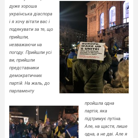
дуже хороша
українська діаспора
і я хочу вітати вас і
подякувати за те, що
прийшли,
незважаючи на
погоду. Прийшли усі
ви, прийшли
представники
демократичних
партій. На жаль, до
парламенту
пройшла одна
партія, яка
підтримує путіна.
Але, на щастя, лише
одна, а не дві. Але я