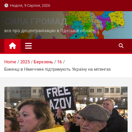
Skip
Неділя, 9 Серпня, 2026
to
content
СИЛА ГРОМАД
все про децентралізацію в Одеській області
Home
2025
Березень
16
Біженці в Німеччині підтримують Україну на мітингах