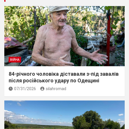
ВІЙНА
84-річного чоловіка діставали з-під завалів
пiсля росiйського удару по Одещині
07/31/2026
silahromad