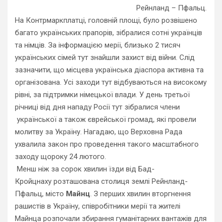
Рейнланд – Пфальц.
На Контрмаркплатці, головній площі,
було
розвішено
багато українських прапорів, зібралися сотні українців
та німців. За інформацією мерії, близько 2 тисяч
українських сімей тут знайшли захист від війни. Слід
зазначити, що місцева українська діаспора активна та
організована. Усі заходи тут відбуваються на високому
рівні, за підтримки німецької влади. У день третьої
річниці від дня нападу Росії тут зібралися члени
української а також єврейської
громад, які провели
молитву за Україну. Нагадаю, що Верховна Рада
ухвалила закон про проведення такого масштабного
заходу щороку 24 лютого.
Менш ніж за сорок хвилин їзди від Бад-
Кройцнах
у
розташована столиця землі Рейнланд-
Пфальц, місто
Майнц
. З перших хвилин вторгнення
рашистів в Україну, співробітники мерії та жителі
Майнца розпочали збирання гуманітарних вантажів для