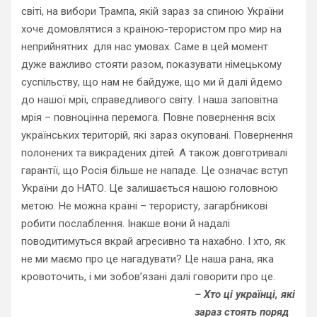
світі, на вибори Трампа, якій зараз за спиною України
хоче домовлятися з країною-терористом про мир на
неприйнятних
для нас
умовах. Саме в цей момент
дуже важливо стояти разом, показувати німецькому
суспільству, що нам не байдуже, що ми й далі йдемо
до нашої мрії, справедливого світу. І наша заповітна
мрія – повноцінна перемога. Повне повернення всіх
українських територій, які зараз окуповані. Повернення
полонених та викрадених дітей. А також
довго
тривалі
гарантії, що Росія більше не нападе. Це означає вступ
України до НАТО. Це залишається нашою головною
метою. Не можна країні – терористу, загарбникові
робити послаблення. Інакше вони й надалі
поводитимуться вкрай агресивно та нахабно. І хто, як
не ми маємо про це нагадувати? Це наша рана, яка
кровоточить, і ми зобов’язані далі говорити про це.
– Хто ці українці, які
зараз стоять поряд