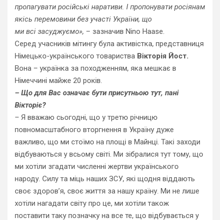
пропагувати російські наративи. І пропонувати росіянам
як
ісь
перемовини без участі України, що
ми
всі
засуджуємо»,
– зазначив Nino Haase.
Серед учасників мітингу була активістка, представниця
Німецько-українського товариства
Вікторія Йост.
Вона – українка за походженням, яка мешкає в
Німеччині майже 20 років.
– Що для Вас означає бути присутньою тут, пані
Вікторіє?
–
Я вважаю сьогодні, що у третю річницю
повномасштабного вторгнення в Україну дуже
важливо, що ми стоїмо на площі в Майнці. Такі заходи
відбуваються у всьому світі. Ми зібралися тут тому, що
ми хотіли згадати численні жертви українського
народу. Силу та міць наших ЗСУ, які щодня віддають
своє здоров’я, своє життя за нашу країну. Ми не лише
хотіли нагадати світу про це, ми хотіли також
поставити таку позначку на все те, що відбувається у