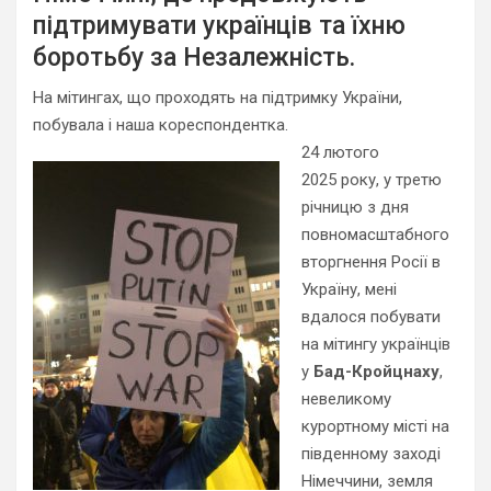
підтримувати українців та їхню
боротьбу за Незалежність.
На мітингах, що проходять на підтримку України,
побувала
і наша
кореспондентка.
24 лютого
2025
року, у третю
річницю з дня
повномасштабного
вторгнення Росії в
Україну, мені
вдалося побувати
на мітингу українців
у
Бад-Кройцнаху
,
невеликому
курортному місті на
південному заході
Німеччини, земля