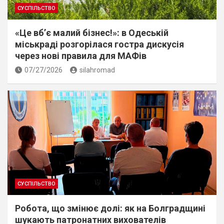
СУСПІЛЬСТВО
«Це вб’є малий бізнес!»: в Одеській
міськраді розгорілася гостра дискусія
через нові правила для МАФів
07/27/2026
silahromad
СУСПІЛЬСТВО
Робота, що змінює долі: як на Болградщині
шукають патронатних вихователів