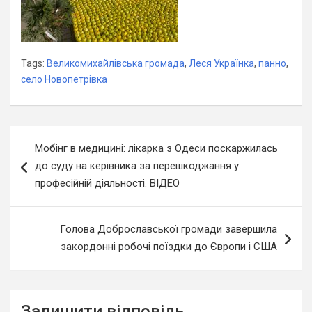
Tags:
Великомихайлівська громада
,
Леся Українка
,
панно
,
село Новопетрівка
Навігація
Мобінг в медицині: лікарка з Одеси поскаржилась
записів
до суду на керівника за перешкоджання у
професійній діяльності. ВІДЕО
Голова Доброславської громади завершила
закордонні робочі поїздки до Європи і США
Залишити відповідь