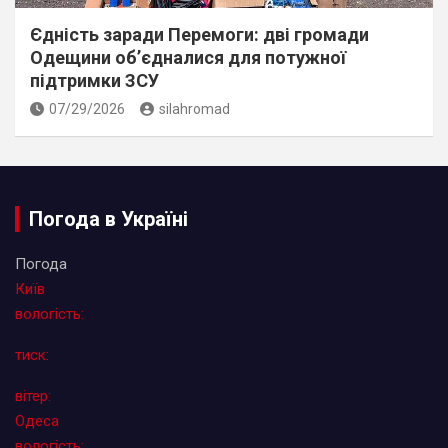
Єдність заради Перемоги: дві громади
Одещини об’єдналися для потужної
підтримки ЗСУ
07/29/2026
silahromad
Погода в Україні
Погода
Київ
вологість:
тиск:
вітер:
Одеса
вологість: