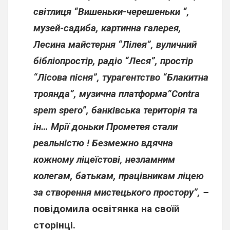
світлиця “Вишеньки-черешеньки “,
музей-садиба, картинна галерея,
Лесина майстерня “Лілея”, вуличний
бібліопростір, радіо “Леся”, простір
“Лісова пісня”, турагентство “Блакитна
троянда”, музична платформа”Contra
spem spero”, банківська територія та
ін… Мрії доньки Прометея стали
реальністю ! Безмежно вдячна
кожному ліцеїстові, незламним
колегам, батькам, працівникам ліцею
за створення мистецького простору”, –
повідомила освітянка на своїй
сторінці.