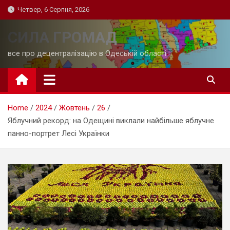
Skip
Четвер, 6 Серпня, 2026
to
content
СИЛА ГРОМАД
все про децентралізацію в Одеській області
Home
2024
Жовтень
26
Яблучний рекорд: на Одещині виклали найбільше яблучне
панно-портрет Лесі Українки