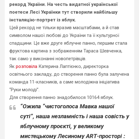
рекорд України. На честь видатної української
поетеси Лесі Українки тут створили найбільшу
інсталяцію-портрет із яблук.
Цей рекорд не тільки вразив масштабами, а й став
символом нашої любові до України та її культурної
спадщини. Це вже друге яблучне панно, першим стала
фруктова картина з зображенням Тараса Шевченка,
так само у виконанні новопетрівців.
Як
розповіла
Катерина Лаптієнко, директорка
освітнього закладу, до створення панно була залучена
команда 11-класників, а саме молодіжна ініціатива
“Руки молоді”.
Для створення панно знадобилося 10164 яблук.
“Ожила “чистоголоса Мавка нашої
суті”, наша незламність і наша совість у
яблучному проєкті, у великому
мистецькому Лесиному АRТ-просторі :