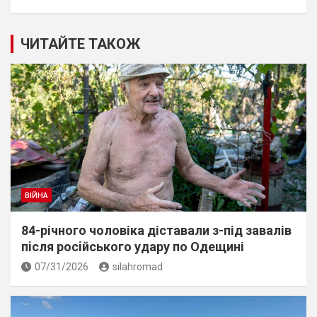
ЧИТАЙТЕ ТАКОЖ
ВІЙНА
84-річного чоловіка діставали з-під завалів
пiсля росiйського удару по Одещині
07/31/2026
silahromad