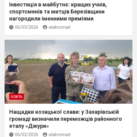
Інвестиція в майбутнє: кращих учнів,
спортсменів та митців Березівщини
нагородили іменними преміями
06/03/2026
silahromad
ОСВІТА
Нащадки козацької слави: у Захарівській
громаді визначили переможців районного
етапу «Джури»
06/02/2026
silahromad