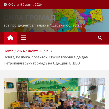
Skip
Субота, 8 Серпня, 2026
to
content
СИЛА ГРОМАД
все про децентралізацію в Одеській області
Home
2024
Жовтень
21
Освіта, безпека, розвиток: Посол Румунії відвідав
Петропавлівську громаду на Одещині. ВІДЕО