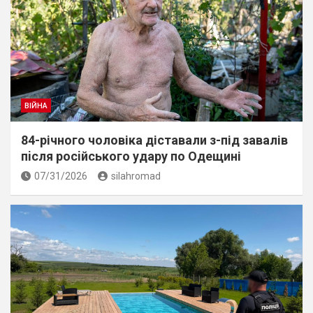
ВІЙНА
84-річного чоловіка діставали з-під завалів
пiсля росiйського удару по Одещині
07/31/2026
silahromad