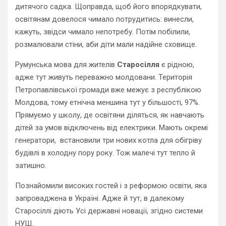
дитячого садка. Щоправда, щоб його впорядкувати,
освітянам довелося чимало потрудитись: винесли,
кажуть, звідси чимало непотребу. Потім побілили,
розмалювали стіни, аби діти мали надійне сховище.
Румунська мова для жителів
Старосілля
є рідною,
адже тут живуть переважно молдовани. Територія
Петропавлівської громади вже межує з республікою
Молдова, тому етнічна меншина тут у більшості, 97%.
Прямуємо у школу, де освітяни діляться, як навчають
дітей за умов відключень від електрики. Мають окремі
генератори, встановили три нових котла для обігріву
будівлі в холодну пору року. Тож малечі тут тепло й
затишно.
Познайомили високих гостей і з реформою освіти, яка
запроваджена в Україні. Адже й тут, в далекому
Старосіллі діють Усі державні новації, згідно системи
НУШ.