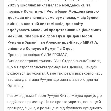
2023 у школлах викладалась молдавська, та
позаяк у Конституції Республіки Молдова мовою
держави визначена саме румунська, – відбулися
зміни і в освітній системі шкіл, де освіту
здобувають маленькі представники національних
меншин.
Уперше цю громаду відвідав Посол
Румунії в Україні пан Александру-Віктор МІКУЛА,
спільно з Консулом Румунії в Одесі.
Про це розповідає СИЛА ГРОМАД.
Сигнал повітряної тривоги. Учні Старосільської школи,
що в Петропавлівській громаді на Одещині, швидко
рухаються до укриття. Саме такі реалії військовго часу
застала делегація Румунії, що завітала цього дня на
Одещину.
Разом з дітьми Посол Румунії Віктор Мікула прямує до
надійного прихистку. Це не просто укриття, воно ще й
протирадіаційне, а розміщене під будівлею сусіднього