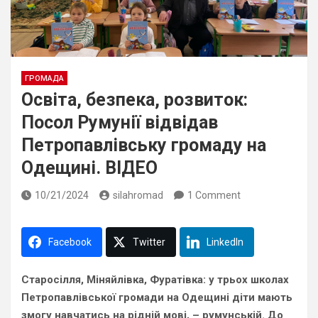
ГРОМАДА
Освіта, безпека, розвиток:
Посол Румунії відвідав
Петропавлівську громаду на
Одещині. ВІДЕО
10/21/2024
silahromad
1 Comment
Facebook
Twitter
LinkedIn
Старосілля, Міняйлівка, Фуратівка: у трьох школах
Петропавлівської громади на Одещині діти мають
змогу навчатись на рідній мові, – румунській. До