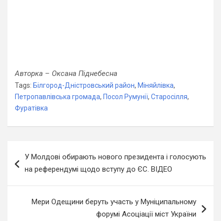
Авторка – Оксана Піднебесна
Tags:
Білгород-Дністровський район
,
Міняйлівка
,
Петропавлівська громада
,
Посол Румунії
,
Старосілля
,
Фуратівка
Навігація
У Молдові обирають нового президента і голосують
записів
на референдумі щодо вступу до ЄС. ВІДЕО
Мери Одещини беруть участь у Муніципальному
форумі Асоціації міст України