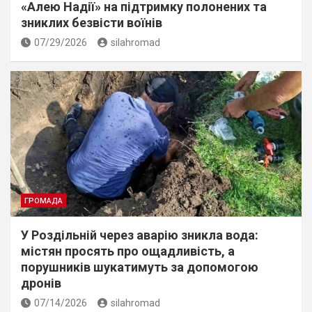
«Алею Надії» на підтримку полонених та
зниклих безвісти воїнів
07/29/2026
silahromad
ГРОМАДА
У Роздільній через аварію зникла вода:
містян просять про ощадливість, а
порушників шукатимуть за допомогою
дронів
07/14/2026
silahromad