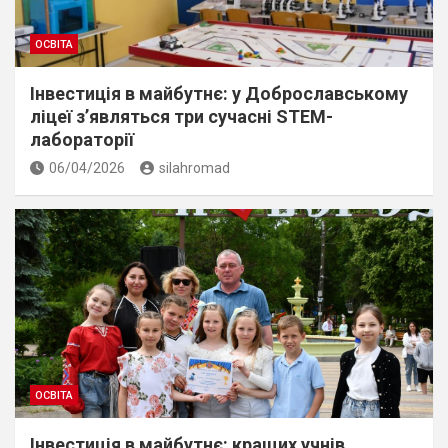
ОСВІТА
Інвестиція в майбутнє: у Доброславському
ліцеї з’являться три сучасні STEM-
лабораторії
06/04/2026
silahromad
ОСВІТА
Інвестиція в майбутнє: кращих учнів,