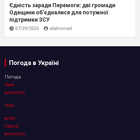
Єдність заради Перемоги: дві громади
Одещини об’єдналися для потужної
підтримки ЗСУ
07/29/2026
silahromad
Погода в Україні
Погода
Київ
вологість:
тиск:
вітер:
Одеса
вологість: