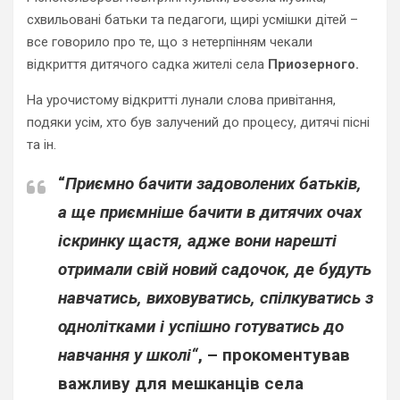
схвильовані батьки та педагоги, щирі усмішки дітей –
все говорило про те, що з нетерпінням чекали
відкриття дитячого садка жителі села
Приозерного.
На урочистому відкритті лунали слова привітання,
подяки усім, хто був залучений до процесу, дитячі пісні
та ін.
“
Приємно бачити задоволених батьків,
а ще приємніше бачити в дитячих очах
іскринку щастя, адже вони нарешті
отримали свій новий садочок, де будуть
навчатись, виховуватись, спілкуватись з
однолітками і успішно готуватись до
навчання у школі“
, – прокоментував
важливу для мешканців села