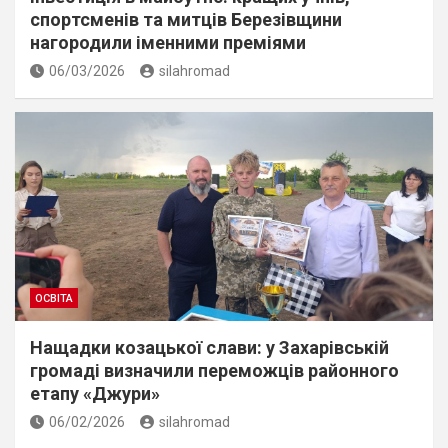
спортсменів та митців Березівщини
нагородили іменними преміями
06/03/2026
silahromad
ОСВІТА
Нащадки козацької слави: у Захарівській
громаді визначили переможців районного
етапу «Джури»
06/02/2026
silahromad