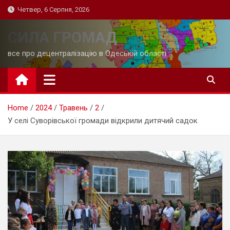
Skip
Четвер, 6 Серпня, 2026
to
content
СИЛА ГРОМАД
все про децентралізацію в Одеській області
Home
2024
Травень
2
У селі Суворівської громади відкрили дитячий садок