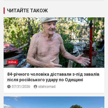
ЧИТАЙТЕ ТАКОЖ
ВІЙНА
84-річного чоловіка діставали з-під завалів
пiсля росiйського удару по Одещині
07/31/2026
silahromad