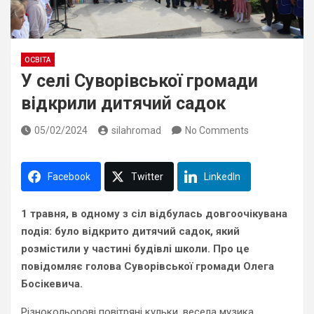
ОСВІТА
У селі Суворівської громади
відкрили дитячий садок
05/02/2024
silahromad
No Comments
Facebook
Twitter
LinkedIn
1 травня, в одному з сіл відбулась довгоочікувана
подія: було відкрито дитячий садок, який
розмістили у частині будівлі школи. Про це
повідомляє голова Суворівської громади Олега
Босікевича.
Різнокольорові повітряні кульки, весела музика,