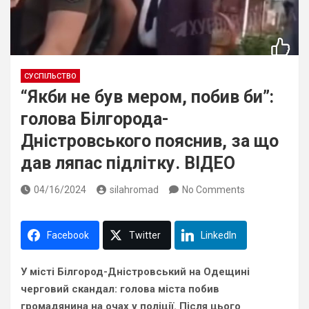
СУСПІЛЬСТВО
“Якби не був мером, побив би”:
голова Білгорода-
Дністровського пояснив, за що
дав ляпас підлітку. ВІДЕО
04/16/2024
silahromad
No Comments
Facebook
Twitter
LinkedIn
У місті Білгород-Дністровський на Одещині
черговий скандал: голова міста побив
громадянина на очах у поліції. Після цього