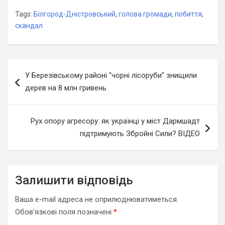
Tags:
Білгород-Дністровський
,
голова громади
,
побиття
,
скандал
Навігація
У Березівському районі “чорні лісоруби” знищили
записів
дерев на 8 млн гривень
Рух опору агресору: як українці у міст Дармшадт
підтримують Збройні Сили? ВІДЕО
Залишити відповідь
Ваша e-mail адреса не оприлюднюватиметься.
Обов’язкові поля позначені
*