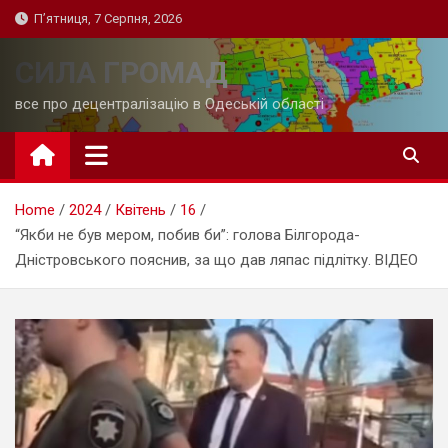
Skip
П’ятниця, 7 Серпня, 2026
to
content
СИЛА ГРОМАД
все про децентралізацію в Одеській області
Home
2024
Квітень
16
“Якби не був мером, побив би”: голова Білгорода-
Дністровського пояснив, за що дав ляпас підлітку. ВІДЕО