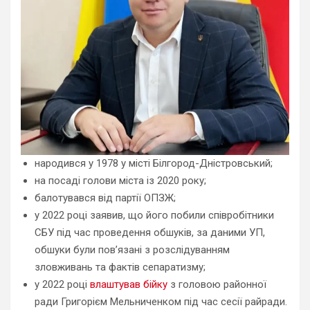
народився у 1978 у місті Білгород-Дністровський;
на посаді голови міста із 2020 року;
балотувався від партії ОПЗЖ;
у 2022 році заявив, що його побили співробітники
СБУ під час проведення обшуків, за даними УП,
обшуки були пов’язані з розслідуванням
зловживань та фактів сепаратизму;
у 2022 році
влаштував бійку
з головою районної
ради Григорієм Мельниченком під час сесії райради.