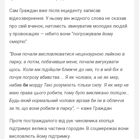
Сам Граждан вже після інциденту записав
відеозвернення. У ньому він жодного слова не сказав
про свій вчинок, натомість звинуватив молодих людей
у провокаціях — нібито вони “погрожували йому
смертю”.
“Вони почали висловлюватися нецензурною лайкою в
парку, а потім, побачивши мене, почали вигукувати
щось. Коли ми підійшли ближче до них, то в мій бік я
почув погрозу вбивства … Я як чоловік, а не як мер,
набив
би
морду Такі розуміють тільки силу. Я як мер не
маю права цього робити, тому було викликано поліцію…
Будь-який нормальний чоловік врізав би їм в обличчя
за те, що вони робили в парку”,
— каже Граждан.
Проте постраждалого від рук чиновника хлопця
підтримує велика частина городян. В соцмережах вони
висловлють йому підтримку.