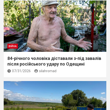
ВІЙНА
84-річного чоловіка діставали з-під завалів
пiсля росiйського удару по Одещині
07/31/2026
silahromad