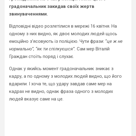
градоначальник закидав своїх жертв
звинуваченнями.
Відповідні відео розлетілися в мережі 16 квітня. На
одному з них видно, як двоє молодих людей щось
емоційно з’ясовують із поліцією. Чути фрази: “
це ж не
нормально”, “як ти спілкуєшся”.
Сам мер Віталій
Граждан стоїть поряд і слухає.
Однак у якийсь момент градоначальник зникає з
кадру, а по одному з молодих людей видно, що його
вдарили. І хоча те, що удару завдав саме мер на
кадрах не видно, однак фраза одного з молодих
людей вказує саме на це.